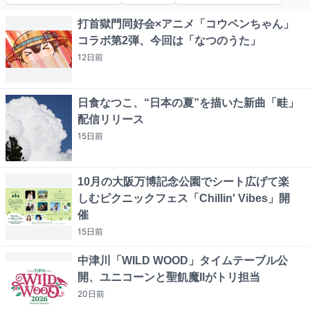
打首獄門同好会×アニメ「コウペンちゃん」
コラボ第2弾、今回は「なつのうた」
12日
前
日食なつこ、“日本の夏”を描いた新曲「畦」
配信リリース
15日
前
10月の大阪万博記念公園でシート広げて楽
しむピクニックフェス「Chillin' Vibes」開
催
15日
前
中津川「WILD WOOD」タイムテーブル公
開、ユニコーンと聖飢魔IIがトリ担当
20日
前