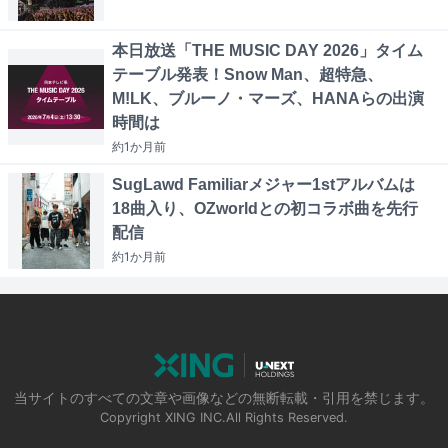
本日放送「THE MUSIC DAY 2026」タイム
テーブル発表！Snow Man、超特急、
M!LK、ブルーノ・マーズ、HANAらの出演
時間は
約1か月
前
SugLawd Familiarメジャー1stアルバムは
18曲入り、OZworldとの初コラボ曲を先行
配信
約1か月
前
当サイトのすべての文章や画像などの無断転載・引用を禁じます。
Copyright XING INC.All Rights Reserved.