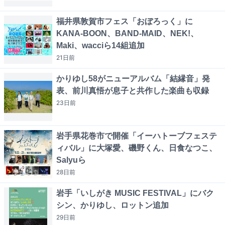
福井県敦賀市フェス「おぼろっく」に
KANA-BOON、BAND-MAID、NEK!、
Maki、wacciら14組追加
21日
前
かりゆし58がニューアルバム「結縁音」発
表、前川真悟が息子と共作した楽曲も収録
23日
前
岩手県花巻市で開催「イーハトーブフェステ
ィバル」に大塚愛、磯野くん、日食なつこ、
Salyuら
28日
前
岩手「いしがき MUSIC FESTIVAL」にバク
シン、かりゆし、ロットン追加
29日
前