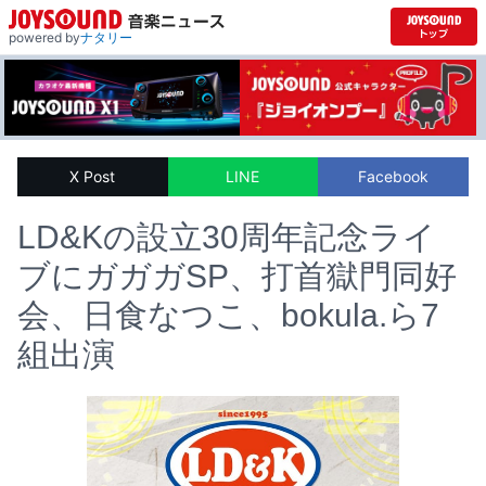
powered by
ナタリー
X Post
LINE
Facebook
LD&Kの設立30周年記念ライ
ブにガガガSP、打首獄門同好
会、日食なつこ、bokula.ら7
組出演