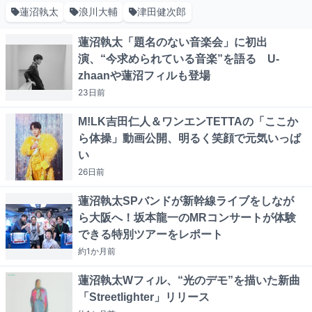
蓮沼執太
浪川大輔
津田健次郎
蓮沼執太「題名のない音楽会」に初出
演、“今求められている音楽”を語る U-
zhaanや蓮沼フィルも登場
23日
前
M!LK吉田仁人＆ワンエンTETTAの「ここか
ら体操」動画公開、明るく笑顔で元気いっぱ
い
26日
前
蓮沼執太SPバンドが新幹線ライブをしなが
ら大阪へ！坂本龍一のMRコンサートが体験
できる特別ツアーをレポート
約1か月
前
蓮沼執太Wフィル、“光のデモ”を描いた新曲
「Streetlighter」リリース