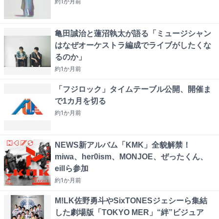
約1か月
前
亀田誠治と蓮沼執太が語る「ミュージシャン
はなぜオーケストラ編成でライブがしたくな
るのか」
約1か月
前
「フジロック」タイムテーブル公開、開催ま
で1カ月を切る
約1か月
前
NEWS新アルバム「KMK」全貌解禁！
miwa、her0ism、MONJOE、ぜったくん、
eillら参加
約1か月
前
M!LK佐野勇斗やSixTONESジェシーら集結
した劇場版「TOKYO MER」“絆”ビジュア