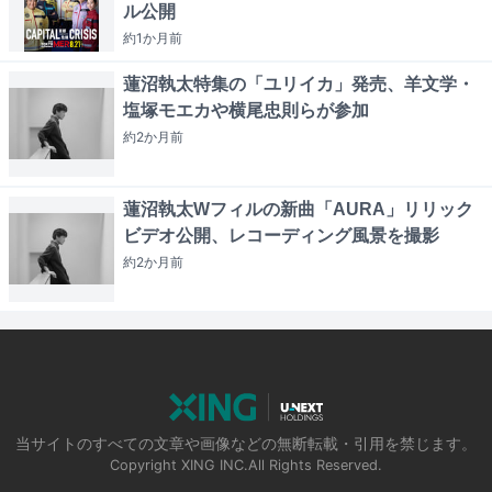
ル公開
約1か月
前
蓮沼執太特集の「ユリイカ」発売、羊文学・
塩塚モエカや横尾忠則らが参加
約2か月
前
蓮沼執太Wフィルの新曲「AURA」リリック
ビデオ公開、レコーディング風景を撮影
約2か月
前
当サイトのすべての文章や画像などの無断転載・引用を禁じます。
Copyright XING INC.All Rights Reserved.