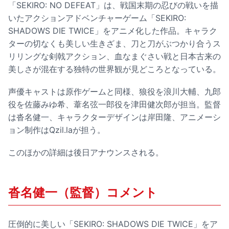
「SEKIRO: NO DEFEAT」は、戦国末期の忍びの戦いを描
いたアクションアドベンチャーゲーム「SEKIRO:
SHADOWS DIE TWICE」をアニメ化した作品。キャラク
ターの切なくも美しい生きざま、刀と刀がぶつかり合うス
リリングな剣戟アクション、血なまぐさい戦と日本古来の
美しさが混在する独特の世界観が見どころとなっている。
声優キャストは原作ゲームと同様、狼役を浪川大輔、九郎
役を佐藤みゆ希、葦名弦一郎役を津田健次郎が担当。監督
は沓名健一、キャラクターデザインは岸田隆、アニメーシ
ョン制作はQzil.laが担う。
このほかの詳細は後日アナウンスされる。
沓名健一（監督）コメント
圧倒的に美しい「SEKIRO: SHADOWS DIE TWICE」をア