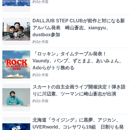
約2か月
前
DALLJUB STEP CLUBが前作と対になる新
アルバム発表 崎山蒼志、xiangyu、
dustbox参加
約2か月
前
「ロッキン」タイムテーブル発表！
Vaundy、バンプ、ずとまよ、あいみょん、
Adoらがトリ務める
約2か月
前
スカートの自主企画ライブ開催決定！弾き語
りに川辺素、ツーマンに崎山蒼志が出演
約2か月
前
北海道「ライジング」に黒夢、アジカン、
UVERworld、コレサワら19組 日割りも発