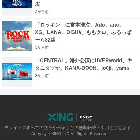
表
3か月
前
「ロッキン」に宮本浩次、Ado、ano、
XG、LANA、DISH//、ももクロ、ふるっぱ
ーら82組
3か月
前
「CENTRAL」海外公演にUVERworld、キ
タニタツヤ、KANA-BOON、jo0ji、yama
3か月
前
当サイトのすべての文章や画像などの無断転載・引用を禁じます。
Copyright XING INC.All Rights Reserved.