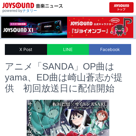
powered by
ナタリー
X Post
LINE
Facebook
アニメ「SANDA」OP曲は
yama、ED曲は崎山蒼志が提
供 初回放送日に配信開始