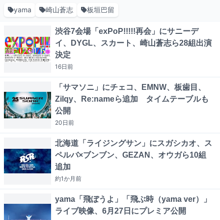
yama
崎山蒼志
板垣巴留
渋谷7会場「exPoP!!!!!再会」にサニーデ
イ、DYGL、スカート、崎山蒼志ら28組出演
決定
16日
前
「サマソニ」にチェコ、EMNW、板歯目、
Zilqy、Re:nameら追加 タイムテーブルも
公開
20日
前
北海道「ライジングサン」にスガシカオ、ス
ペルバ×ブンブン、GEZAN、オウガら10組
追加
約1か月
前
yama「飛ぼうよ」「飛ぶ時（yama ver）」
ライブ映像、6月27日にプレミア公開