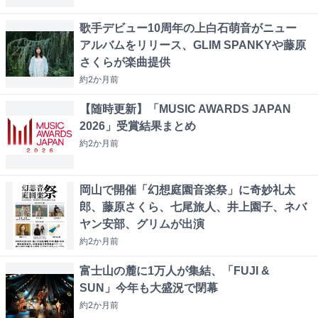
歌手デビュー10周年の上白石萌音がニュー
アルバムをリリース、GLIM SPANKYや藤原
さくらが楽曲提供
約2か月
前
【随時更新】「MUSIC AWARDS JAPAN
2026」受賞結果まとめ
約2か月
前
岡山で開催「幻想庭園音楽祭」に奇妙礼太
郎、藤原さくら、七尾旅人、井上園子、ネバ
ヤン安部、グリムが出演
約2か月
前
富士山の麓に1万人が集結、「FUJI &
SUN」今年も大盛況で閉幕
約2か月
前