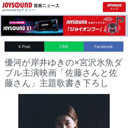
powered by
ナタリー
X Post
LINE
Facebook
優河が岸井ゆきの×宮沢氷魚ダ
ブル主演映画「佐藤さんと佐
藤さん」主題歌書き下ろし