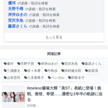
優河
の楽曲・歌詞を検索
天野千尋
の楽曲・歌詞を検索
岸井ゆきの
の楽曲・歌詞を検索
宮沢氷魚
の楽曲・歌詞を検索
藤原さくら
の楽曲・歌詞を検索
もっと見る
関連記事
優河
天野千尋
岸井ゆきの
宮沢氷魚
藤原さくら
三浦獠太
佐々木希
中島歩
田村健太郎
前原滉
山本浩司
八木亜希子
ベンガル
田島令子
timelesz篠塚大輝「美ST」表紙に登場！挑
戦、覚悟、希望……濃密な1年半の軌跡に迫
る
21日
前