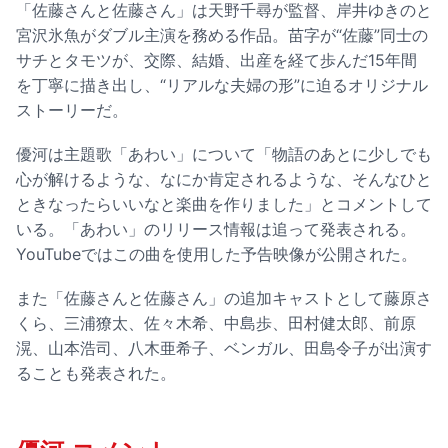
「佐藤さんと佐藤さん」は天野千尋が監督、岸井ゆきのと
宮沢氷魚がダブル主演を務める作品。苗字が“佐藤”同士の
サチとタモツが、交際、結婚、出産を経て歩んだ15年間
を丁寧に描き出し、“リアルな夫婦の形”に迫るオリジナル
ストーリーだ。
優河は主題歌「あわい」について「物語のあとに少しでも
心が解けるような、なにか肯定されるような、そんなひと
ときなったらいいなと楽曲を作りました」とコメントして
いる。「あわい」のリリース情報は追って発表される。
YouTubeではこの曲を使用した予告映像が公開された。
また「佐藤さんと佐藤さん」の追加キャストとして藤原さ
くら、三浦獠太、佐々木希、中島歩、田村健太郎、前原
滉、山本浩司、八木亜希子、ベンガル、田島令子が出演す
ることも発表された。