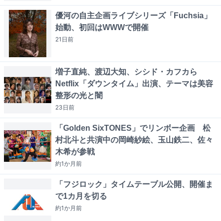
優河の自主企画ライブシリーズ「Fuchsia」
始動、初回はWWWで開催
21日
前
増子直純、渡辺大知、シシド・カフカら
Netflix「ダウンタイム」出演、テーマは美容
整形の光と闇
23日
前
「Golden SixTONES」でリンボー企画 松
村北斗と共演中の岡崎紗絵、玉山鉄二、佐々
木希が参戦
約1か月
前
「フジロック」タイムテーブル公開、開催ま
で1カ月を切る
約1か月
前