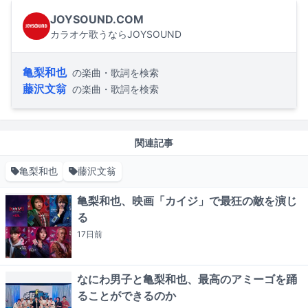
JOYSOUND.COM
カラオケ歌うならJOYSOUND
亀梨和也
の楽曲・歌詞を検索
藤沢文翁
の楽曲・歌詞を検索
関連記事
亀梨和也
藤沢文翁
亀梨和也、映画「カイジ」で最狂の敵を演じ
る
17日
前
なにわ男子と亀梨和也、最高のアミーゴを踊
ることができるのか