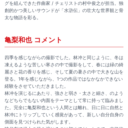
グを組んできた作曲家 / チェリストの村中俊之が担当。独
創的かつ美しいサウンドが「水滸伝」の壮大な世界観と骨
太な物語を彩る。
亀梨和也 コメント
四季を感じながらの撮影でした。林冲と同じように、冬は
凍えるような苦しい寒さの中で撮影をして、春には緑の綺
麗さと花の香りを感じ、そして夏の暑さの中で大きな山を
登る。1年を感じながら、1つの作品ではなかなかできない
経験をさせていただきました。
林冲を演じるにあたり、強さと弱さ・太さと細さ、のよう
などちらでもない内面をテーマとして常に持って臨みまし
た。完全に亀梨和也という人間とは離れ、日に日に自然と
林冲にトリップしていく感覚があって、新しい自分自身の
側面を見つけられた気がします。