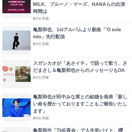
M!LK、ブルーノ・マーズ、HANAらの出演
時間は
約1か月
前
亀梨和也、1stアルバムより新曲「'O sole
mio」先行配信
約1か月
前
スガシカオが「あさイチ」で語って歌う、さ
だまさし＆亀梨和也からのメッセージもOA
約1か月
前
亀梨和也が田中みな実との結婚を発表「新し
い命を授かっておりますこともご報告いたし
ます」
約1か月
前
亀梨和也「THE夜会」で人生初バイト、櫻