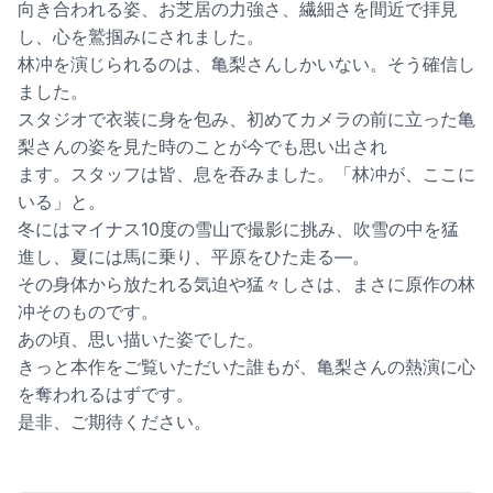
向き合われる姿、お芝居の力強さ、繊細さを間近で拝見
し、心を鷲掴みにされました。
林冲を演じられるのは、亀梨さんしかいない。そう確信し
ました。
スタジオで衣装に身を包み、初めてカメラの前に立った亀
梨さんの姿を見た時のことが今でも思い出され
ます。スタッフは皆、息を吞みました。「林冲が、ここに
いる」と。
冬にはマイナス10度の雪山で撮影に挑み、吹雪の中を猛
進し、夏には馬に乗り、平原をひた走る―。
その身体から放たれる気迫や猛々しさは、まさに原作の林
冲そのものです。
あの頃、思い描いた姿でした。
きっと本作をご覧いただいた誰もが、亀梨さんの熱演に心
を奪われるはずです。
是非、ご期待ください。