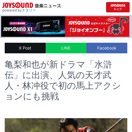
powered by
ナタリー
X Post
LINE
Facebook
亀梨和也が新ドラマ「水滸
伝」に出演、人気の天才武
人・林冲役で初の馬上アクシ
ョンにも挑戦