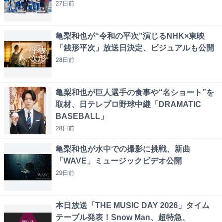
27日
前
亀梨和也が“令和の平次”演じるNHK×東映
「銭形平次」放送日決定、ビジュアルも公開
28日
前
亀梨和也が巨人選手の食事や“名ショート”を
取材、日テレプロ野球中継「DRAMATIC
BASEBALL」
28日
前
亀梨和也が水中での撮影に挑戦、新曲
「WAVE」ミュージックビデオ公開
29日
前
本日放送「THE MUSIC DAY 2026」タイム
テーブル発表！Snow Man、超特急、