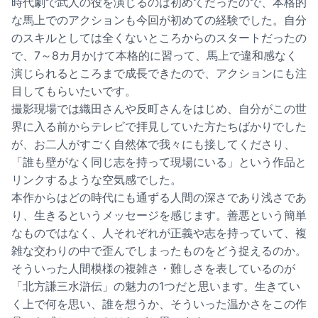
時代劇で武人の役を演じるのは初めてだったので、本格的
な馬上でのアクションも今回が初めての経験でした。自分
のスキルとしては全くないところからのスタートだったの
で、7～8カ月かけて本格的に習って、馬上で違和感なく
演じられるところまで成長できたので、アクションにも注
目してもらいたいです。
撮影現場では織田さんや反町さんをはじめ、自分がこの世
界に入る前からテレビで拝見していた方たちばかりでした
が、お二人がすごく自然体で我々にも接してくださり、
「誰も壁がなく同じ志を持って現場にいる」という作品と
リンクするような空気感でした。
本作からはどの時代にも通ずる人間の深さであり浅さであ
り、生きるというメッセージを感じます。善悪という簡単
なものではなく、人それぞれが正義や志を持っていて、複
雑な交わりの中で歪んでしまったものをどう捉えるのか。
そういった人間模様の複雑さ・難しさを表しているのが
「北方謙三水滸伝」の魅力の1つだと思います。生きてい
く上で何を思い、誰を想うか、そういった温かさをこの作