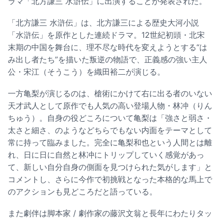
ラマ「北方謙三 水滸伝」に出演することが発表された。
「北方謙三 水滸伝」は、北方謙三による歴史大河小説
「水滸伝」を原作とした連続ドラマ。12世紀初頭・北宋
末期の中国を舞台に、理不尽な時代を変えようとする“は
み出し者たち”を描いた叛逆の物語で、正義感の強い主人
公・宋江（そうこう）を織田裕二が演じる。
一方亀梨が演じるのは、槍術にかけて右に出る者のいない
天才武人として原作でも人気の高い登場人物・林冲（りん
ちゅう）。自身の役どころについて亀梨は「強さと弱さ・
太さと細さ、のようなどちらでもない内面をテーマとして
常に持って臨みました。完全に亀梨和也という人間とは離
れ、日に日に自然と林冲にトリップしていく感覚があっ
て、新しい自分自身の側面を見つけられた気がします」と
コメントし、さらに今作で初挑戦となった本格的な馬上で
のアクションも見どころだと語っている。
また劇伴は脚本家 / 劇作家の藤沢文翁と長年にわたりタッ