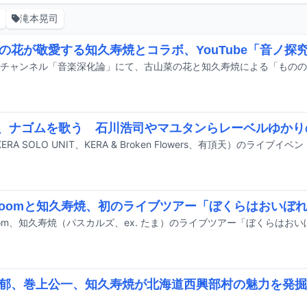
司
滝本晃司
の花が敬愛する知久寿焼とコラボ、YouTube「音ノ探
A、ナゴムを歌う 石川浩司やマユタンらレーベルゆか
aroomと知久寿焼、初のライブツアー「ぼくらはおいぼ
郁、巻上公一、知久寿焼が北海道西興部村の魅力を発掘！