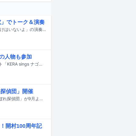
究」でトーク＆演奏
YouTubeチャンネル「音楽深化論」にて、古山菜の花と知久寿焼による「もののけはいないよ」の演奏動画が公開された。
りの人物も参加
KERA（KERA SOLO UNIT、KERA & Broken Flowers、有頂天）のライブイベント「KERA sings ナゴムレコード」が11月26日に東京・新宿LOFTにて開催される。
れ探偵団」開催
macaroom、知久寿焼（パスカルズ、ex. たま）のライブツアー「ぼくらはおいぼれ探偵団」が9月より開催される。
開村100周年記