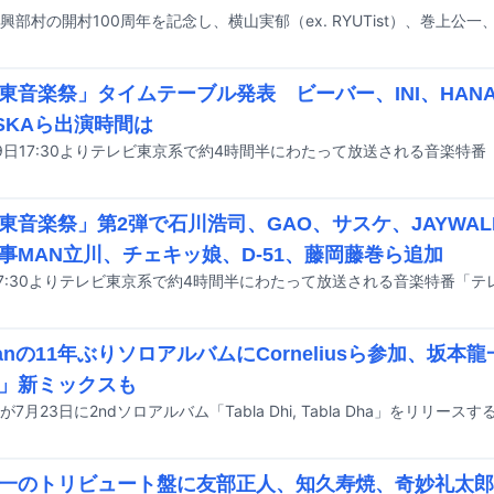
東音楽祭」タイムテーブル発表 ビーバー、INI、HAN
SKAら出演時間は
東音楽祭」第2弾で石川浩司、GAO、サスケ、JAYWA
事MAN立川、チェキッ娘、D-51、藤岡藤巻ら追加
aanの11年ぶりソロアルバムにCorneliusら参加、坂本龍一
ce」新ミックスも
anが7月23日に2ndソロアルバム「Tabla Dhi, Tabla Dha」をリリースす
一のトリビュート盤に友部正人、知久寿焼、奇妙礼太郎