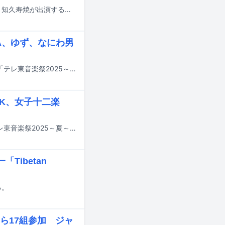
北海道西興部村の開村100周年を記念し、横山実郁（ex. RYUTist）、巻上公一、知久寿焼が出演するテレビ番組「西興部みりょく発掘！」が制作された。
A、ゆず、なにわ男
明日7月9日17:30よりテレビ東京系で約4時間半にわたって放送される音楽特番「テレ東音楽祭2025～夏～」のタイムテーブルが発表された。
LK、女子十二楽
7月9日17:30よりテレビ東京系で約4時間半にわたって放送される音楽特番「テレ東音楽祭2025～夏～」の出演アーティスト第2弾が発表された。
「Tibetan
る。
ら17組参加 ジャ