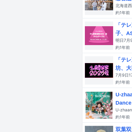
約1年
前
「テレ
子、A
約1年
前
「テレ
坊、大
約1年
前
U-zh
Dan
U-zha
約1年
前
双葉双