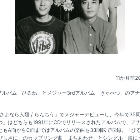
11か月前
2
アルバム「ひるね」とメジャー3rdアルバム「きゃべつ」のアナロ
。
「さよなら人類 / らんちう」でメジャーデビューし、今年で35
つ」はどちらも1991年にCDでリリースされたアルバムで、ア
ともA面からC面まではアルバムの楽曲を33回転で収録。「ひ
びしさに」のカップリング曲「まちあわせ」とシングル「海に