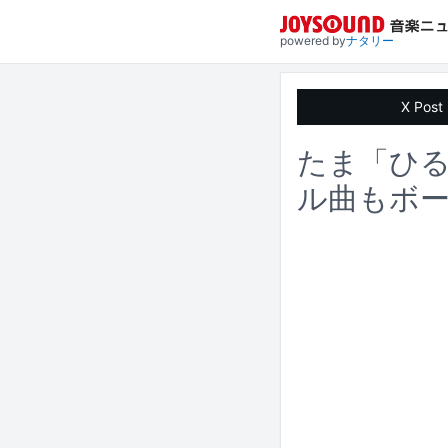
powered by
ナタリー
X Post
たま「ひ
ル曲もボ