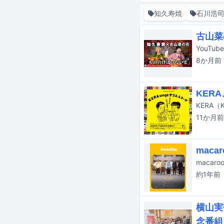
知久寿焼
石川浩
古山菜
8か月
前
KER
11か月
前
mac
約1年
前
横山実
念番組