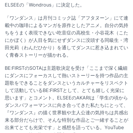
ELSEEの「Wondrous」に決定した。
「ワンダンス」は月刊コミック誌「アフタヌーン」にて連
載中の珈琲によるマンガを原作としたアニメ。自分の気持
ちをうまく表現できない吃音症の高校生・小谷花木（こた
にかぼく）が人目を気にせずダンスに没頭する同級生・湾
田光莉（わんだひかり）を通してダンスに惹き込まれてい
く青春ストーリーが描かれる。
BE:FIRSTのSOTAは主題歌決定を受け「ここまで深く繊細
にダンスにフォーカスして熱いストーリーを持つ作品の主
題歌をできることをダンスというカルチャーをリスペクト
して活動しているBE:FIRSTとして、とても嬉しく光栄に
思います」とコメント。ELSEEのAKARIは「学生の頃から
ダンスパフォーマンスに向き合ってきた私たちにとって、
『ワンダンス』の描く世界観や主人公達の気持ちは共感出
来る部分だらけで、そんな特別な作品とご一緒することが
出来てとても光栄です」と感想を語っている。YouTube