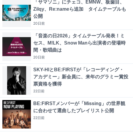
「サマソニ」にチェコ、EMNW、板歯目、
Zilqy、Re:nameら追加 タイムテーブルも
公開
20日
前
「音楽の日2026」タイムテーブル発表！ミ
セス、M!LK、Snow Manら出演者の登場時
間・歌唱曲は
20日
前
SKY-HIとBE:FIRSTが「レコーディング・
アカデミー」新会員に、来年のグラミー賞投
票資格を獲得
22日
前
BE:FIRSTメンバーが「Missing」の世界観
に合わせて選曲したプレイリスト公開
22日
前