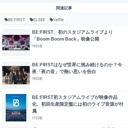
関連記事
BE:FIRST
ELSEE
Yaffle
BE:FIRST、初のスタジアムライブより
「Boom Boom Back」映像公開
16日
前
BE:FIRSTはなぜ世界に挑み続けるのか？今
夜「夜の音」で熱い思いを告白
16日
前
BE:FIRST初スタジアムライブが映像作品
化、初回生産限定盤には初のライブ音源が付
属
17日
前