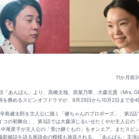
11か月前
2
「あんぱん」より、高橋文哉、原菜乃華、大森元貴（Mrs. GRE
を務めるスピンオフドラマが、9月29日から10月2日まで全
る辛島健太郎を主人公に描く「健ちゃんのプロポーズ」、第2話
イコの初舞台」、第3話では大森演じるいせたくやが主人公の
る中尾星子が主人公の「受け継ぐもの」をオンエア。またスピ
撮影秘話を語る座談会の模様も放送される。「あんぱん」主演