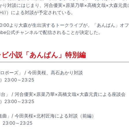
かり対談にはじまり、河合優実×原菜乃華×高橋文哉×大森元貴
SH//）による対談が予定されている。
20:00より大森が生出演するトークライブが、「あんぱん」オ
YouTube公式チャンネルで配信されることが決定した。
テレビ小説「あんぱん」特別編
ロポーズ」 / 今田美桜、高石あかり対談
23:00～23:25
台」 / 河合優実×原菜乃華×高橋文哉×大森元貴による座談会
23:00～23:25
進曲」/ 今田美桜×北村匠海による対談（前編）
23:00～23:25