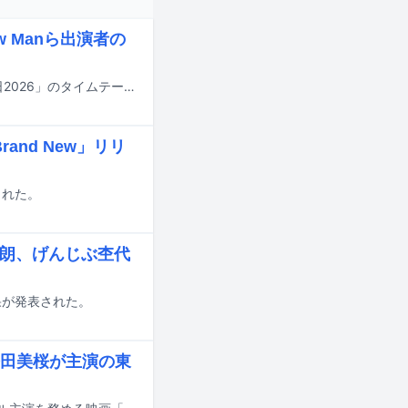
w Manら出演者の
明日7月18日にTBS系で8時間にわたって放送される夏の大型音楽特番「音楽の日2026」のタイムテーブルが発表された。
and New」リリ
開された。
太朗、げんじぶ杢代
結果が発表された。
田美桜が主演の東