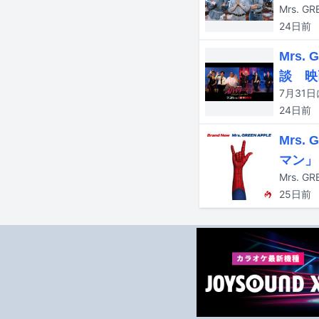
Mrs.
24日
前
Mrs
談 映
24日
前
Mrs.
マン」
25日
前