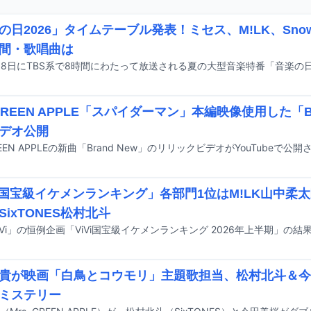
の日2026」タイムテーブル発表！ミセス、M!LK、Sno
間・歌唱曲は
 GREEN APPLE「スパイダーマン」本編映像使用した「Br
デオ公開
GREEN APPLEの新曲「Brand New」のリリックビデオがYouTubeで公
Vi国宝級イケメンランキング」各部門1位はM!LK山中柔
SixTONES松村北斗
iVi」の恒例企画「ViVi国宝級イケメンランキング 2026年上半期」の
貴が映画「白鳥とコウモリ」主題歌担当、松村北斗＆今
ミステリー