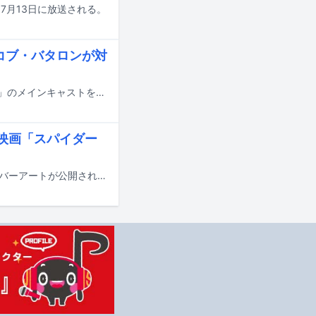
本日7月13日に放送される。
イコブ・バタロンが対
7月31日に日米同時公開される映画「スパイダーマン：ブランド・ニュー・デイ」のメインキャストを務めるトム・ホランド、ゼンデイヤ、ジェイコブ・バタロンと、日本版主題歌を担当するMrs. GREEN APPLEによる対談映像がYouTubeで公開された。
開、映画「スパイダー
Mrs. GREEN APPLEが明日7月13日に配信リリースする新曲「Brand New」のカバーアートが公開された。