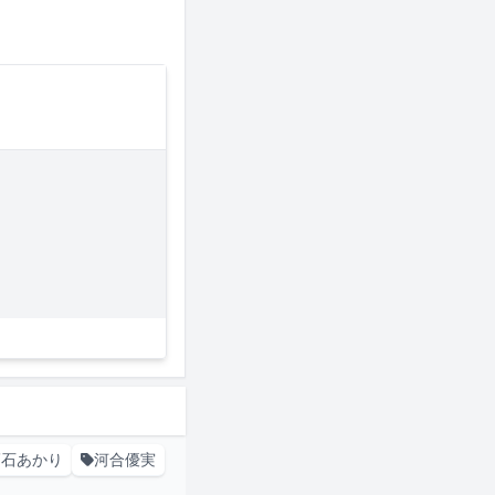
髙石あかり
河合優実