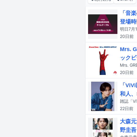
「音楽
登場時
20日
前
Mrs.
ックビ
Mrs. 
20日
前
「Vi
和人、
雑誌「V
22日
前
大森元
野圭吾