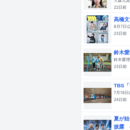
22日
前
高橋文
23日
前
鈴木愛
23日
前
TBS
24日
前
夏が始
披露 