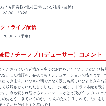
の」/ 今田美桜×北村匠海による対談（後編）
23:00～23:25
ーク・ライブ配信
）20:00～（予定）
統括 / チーフプロデューサー）コメント
てくださっている皆様から多くのお声をいただき、このたび特
れなかった物語を、各夜とも１シチュエーションで描きます。
も出てきます。いつもの朝ではなく夜にも楽しいひとときをお
しく収録させていただきました。 その前に、ドラマ本編も残す
です。今も愛され続けるアンパンマンがどう飛び立っていくの
この先どう生きていくのか。 なんのために生まれて、なにを
守っていただけますと幸いです。