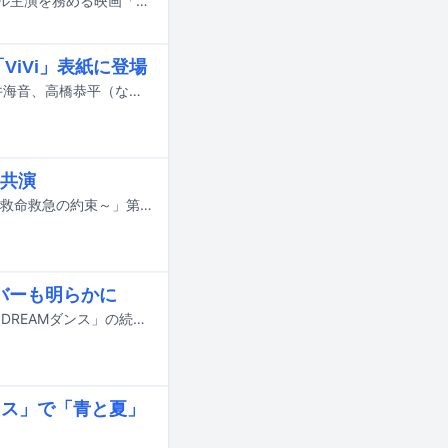
大森元貴（Mrs. GREEN APPLE）が、松村北斗（SixTONES）と今田美桜がダブル主演を務める映画「白鳥とコウモリ」の主題歌を担当する。
iVi」表紙に登場
8月7日公開の映画「ブルーロック」で主要キャラクターを演じる高橋文哉、櫻井海音、高橋恭平（なにわ男子）、K（&TEAM）が、7月23日発売の雑誌「ViVi」9月号特別版の表紙に登場する。
共演
鈴木愛理が、本日7月14日にテレビ朝日系で放送されるドラマ「クロスロード ～救命救急の約束～」第2話にゲスト出演する。
ンバーも明らかに
7月18日にオンエアされるTBS系の夏の大型音楽特番「音楽の日2026」の企画「DREAMダンス」の続報が明らかに。番組の出演アーティスト第4弾やそのほかの企画詳細も発表された。
ミセス」で「青と夏」