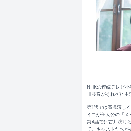
NHKの連続テレビ小説
川琴音がそれぞれ主演
第1話では高橋演じ
イコが主人公の「メ
第4話では古川演じ
て、キャストたちが