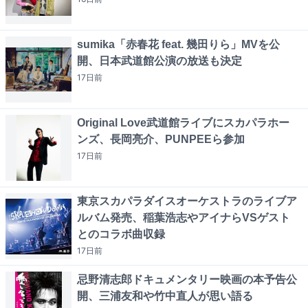
sumika「赤春花 feat. 幾田りら」MVを公
開、日本武道館公演の放送も決定
17日
前
Original Love武道館ライブにスカパラホー
ンズ、長岡亮介、PUNPEEら参加
17日
前
東京スカパラダイスオーケストラのライブア
ルバム発売、稲葉浩志やアイナらVSゲスト
とのコラボ曲収録
17日
前
忌野清志郎ドキュメンタリー映画の本予告公
開、三浦友和や竹中直人が思い語る