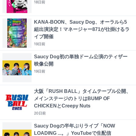
18日
前
KANA-BOON、Saucy Dog、オーラルら5
組出演決定！マネージャー871が仕掛けるラ
イブ開催
19日
前
Saucy Dog初の単独ドーム公演のティザー
映像公開
19日
前
大阪「RUSH BALL」タイムテーブル公開、
メインステージのトリはBUMP OF
CHICKENとCreepy Nuts
20日
前
Saucy Dogの半年ぶりライブ「NOW
LOADING ...。」YouTubeで生配信