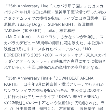
「35th Anniversary Live『スカパラ甲子園』」にはスカ
パラが昨年11月16日に兵庫・阪神甲子園球場で行った初の
スタジアムライブの模様を収録。ライブには奥田民生、石
原慎也（Saucy Dog）、SUPER EIGHT、菅田将暉、
TAKUMA（10-FEET）、aiko、桜井和寿
（Mr.Children）、ムロツヨシ、さかなクンが出演し、ス
カパラのデビュー35周年の節目に花を添えた。本公演の
映像は3月にリリースされたベストアルバム「NO
BORDER HITS 2025→2001 ～ベスト・オブ・東京スカパ
ラダイスオーケストラ～」の映像付き商品にすでに収録さ
れているが、今回は映像のみの単独での商品化となる。
「35th Anniversary Finale『DOWN BEAT ARENA
PARTII』」は今年3月に神奈川・横浜アリーナで行われた
ワンマンライブの模様を収めた作品。本公演は2002年7
月に行われたアリーナライブ「DOWN BEAT ARENA」
の“23年越しのパート2”という位置付けで実施された。ラ
イブには田島貴男、幾田りら、石原慎也 、長屋晴子（緑