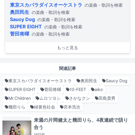
東京スカパラダイスオーケストラ
の楽曲・歌詞を検索
奥田民生
の楽曲・歌詞を検索
Saucy Dog
の楽曲・歌詞を検索
SUPER EIGHT
の楽曲・歌詞を検索
菅田将暉
の楽曲・歌詞を検索
もっと見る
関連記事
東京スカパラダイスオーケストラ
奥田民生
Saucy Dog
SUPER EIGHT
菅田将暉
10-FEET
aiko
Mr.Children
ムロツヨシ
さかなクン
田島貴男
幾田りら
緑黄色社会
宮本浩次
来週の片岡健太と幾田りら、4夜連続で語り
合う
16日
前