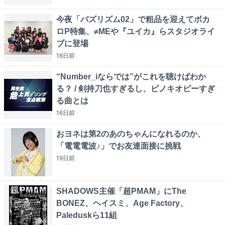
今夜「バズリズム02」で粗品を迎えてボカ
ロP特集、≠MEや『ユイカ』らスタジオライ
ブに登場
16日
前
“Number_iならでは”がこれを聴けばわか
る？ / 剣持刀也すぎるし、ピノキオピーすぎ
る曲とは
16日
前
おヨネは第2のあのちゃんになれるのか、
「電電電波♪」でお友達面接に挑戦
19日
前
SHADOWS主催「超PMAM」にThe
BONEZ、ヘイスミ、Age Factory、
Paleduskら11組