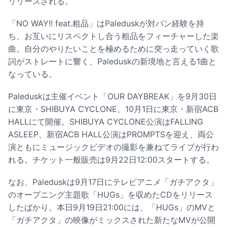
リリースされる。
「NO WAY!! feat.粗品」はPaleduskが対バン経験を持
ち、お互いにリスペクトし合う粗品をフィーチャーした楽
曲。自分のやりたいことを極めるために突っ走っていく歌
詞がストレートに響く、Paleduskの新境地と言える1曲と
なっている。
Paleduskは主催イベント「OUR DAYBREAK」を9月30日
に東京・SHIBUYA CYCLONE、10月1日に東京・新宿ACB
HALLにて開催。SHIBUYA CYCLONE公演はFALLING
ASLEEP、新宿ACB HALL公演はPROMPTSを迎え、両公
演ともにミュージックビデオの撮影を兼ねてライブが行わ
れる。チケット一般販売は9月22日12:00スタートする。
なお、Paleduskは9月17日にテレビアニメ「ガチアクタ」
のオープニング主題歌「HUGs」を収めたCDをリリース
したばかり。本日9月19日21:00には、「HUGs」のMVと
「ガチアクタ」の映像がミックスされた新たなMVが公開