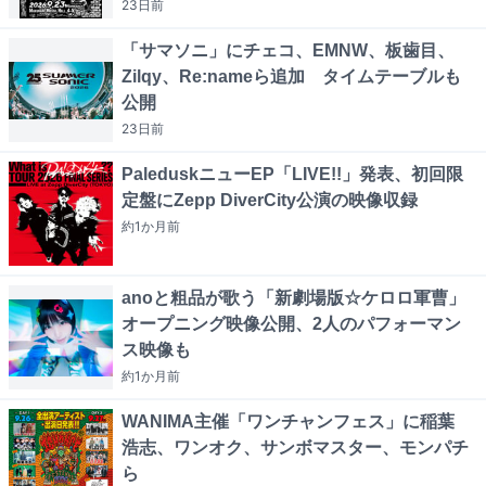
23日
前
「サマソニ」にチェコ、EMNW、板歯目、
Zilqy、Re:nameら追加 タイムテーブルも
公開
23日
前
PaleduskニューEP「LIVE!!」発表、初回限
定盤にZepp DiverCity公演の映像収録
約1か月
前
anoと粗品が歌う「新劇場版☆ケロロ軍曹」
オープニング映像公開、2人のパフォーマン
ス映像も
約1か月
前
WANIMA主催「ワンチャンフェス」に稲葉
浩志、ワンオク、サンボマスター、モンパチ
ら