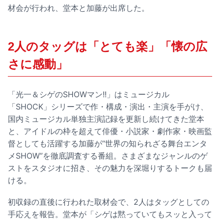
材会が行われ、堂本と加藤が出席した。
2人のタッグは「とても楽」「懐の広
さに感動」
「光一＆シゲのSHOWマン!!」はミュージカル
「SHOCK」シリーズで作・構成・演出・主演を手がけ、
国内ミュージカル単独主演記録を更新し続けてきた堂本
と、アイドルの枠を超えて俳優・小説家・劇作家・映画監
督としても活躍する加藤が“世界の知られざる舞台エンタ
メSHOW”を徹底調査する番組。さまざまなジャンルのゲ
ストをスタジオに招き、その魅力を深堀りするトークも届
ける。
初収録の直後に行われた取材会で、2人はタッグとしての
手応えを報告。堂本が「シゲは黙っていてもスッと入って