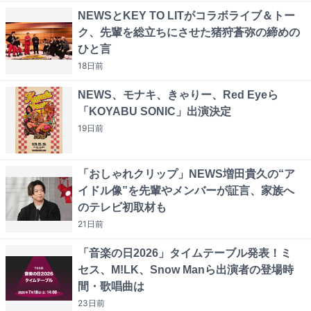
NEWSとKEY TO LITがコラボライブ＆トー
ク、先輩を総立ちにさせた猪狩蒼弥の締めの
ひと言
18日
前
NEWS、モナキ、きゃりー、Red Eyeら
「KOYABU SONIC」出演決定
19日
前
「おしゃれクリップ」NEWS増田貴久の“ア
イドル像”を先輩やメンバーが証言、家族へ
のテレビ初取材も
21日
前
「音楽の日2026」タイムテーブル発表！ミ
セス、M!LK、Snow Manら出演者の登場時
間・歌唱曲は
23日
前