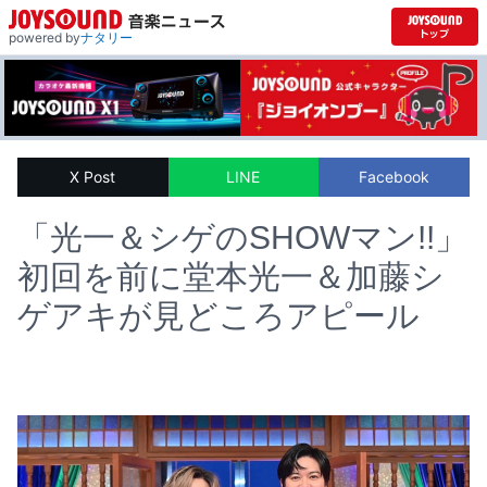
powered by
ナタリー
X Post
LINE
Facebook
「光一＆シゲのSHOWマン!!」
初回を前に堂本光一＆加藤シ
ゲアキが見どころアピール