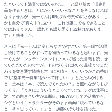
たといっても過言ではないので……」と語り始め「演劇作
品を作るときは、とにかくいろいろなことを考えなければ
なりませんが、光一くんは即応力や視野の広さがあり、し
かも自分で“真ん中”に立つ……これは誰にでもできること
ではありません！ 語れども語り尽くせぬ魅力がありま
す」と熱弁した。
さらに「光一くんは“変わらなさ”がすごい。第一線で活躍
し続けてることがすべてを物語っているなと思います。光
一くんがエンタテインメントについて綴った書籍も読ませ
ていただいたのですが、ものづくりにおいて最後までこだ
わりを突き通す情熱も本当に素晴らしい。いつかこの番組
でも“堂本光一特集”をやってほしい！」とたたみかける
と、堂本は「本まで読んでくれたの？」と照れながらもび
っくり。「まさにこういうところですよね。シゲは仕事に
対しての向き合い方が真面目。NEWSとしての活動でも、
シゲというキャラクターがそのまま画面に現れているな、
と、常々思っています」と、加藤の持ち味を語った。