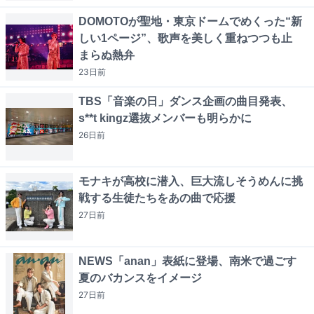
DOMOTOが聖地・東京ドームでめくった“新
しい1ページ”、歌声を美しく重ねつつも止
まらぬ熱弁
23日
前
TBS「音楽の日」ダンス企画の曲目発表、
s**t kingz選抜メンバーも明らかに
26日
前
モナキが高校に潜入、巨大流しそうめんに挑
戦する生徒たちをあの曲で応援
27日
前
NEWS「anan」表紙に登場、南米で過ごす
夏のバカンスをイメージ
27日
前