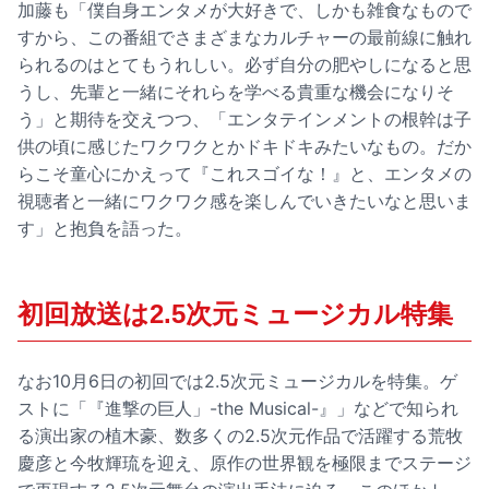
加藤も「僕自身エンタメが大好きで、しかも雑食なもので
すから、この番組でさまざまなカルチャーの最前線に触れ
られるのはとてもうれしい。必ず自分の肥やしになると思
うし、先輩と一緒にそれらを学べる貴重な機会になりそ
う」と期待を交えつつ、「エンタテインメントの根幹は子
供の頃に感じたワクワクとかドキドキみたいなもの。だか
らこそ童心にかえって『これスゴイな！』と、エンタメの
視聴者と一緒にワクワク感を楽しんでいきたいなと思いま
す」と抱負を語った。
初回放送は2.5次元ミュージカル特集
なお10月6日の初回では2.5次元ミュージカルを特集。ゲ
ストに「『進撃の巨人」-the Musical-』」などで知られ
る演出家の植木豪、数多くの2.5次元作品で活躍する荒牧
慶彦と今牧輝琉を迎え、原作の世界観を極限までステージ