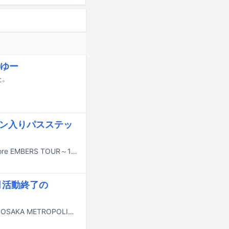
やゆー
た。
イン入りパスステッ
koboreが6月20日の東京・府中Flightを皮切りにバンド結成10周年ツアー「kobore EMBERS TOUR～10th Anniversary～」を開催。ツアー初日より会場限定CD「EMBERS」をリリースする。
月活動終了の
本日5月30日と31日に大阪・海とのふれあい広場にて行われるライブイベント「OSAKA METROPOLITAN ROCK FESTIVAL 2026」の模様が、ABEMAのメトロックチャンネルにて無料配信される。