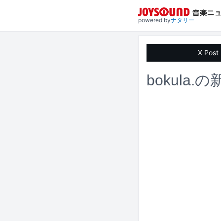
powered by
ナタリー
X Post
bokula