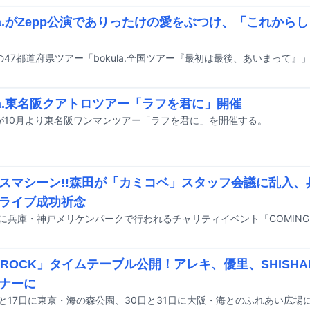
ula.がZepp公演でありったけの愛をぶつけ、「これか
ula.東名阪クアトロツアー「ラフを君に」開催
la.が10月より東名阪ワンマンツアー「ラフを君に」を開催する。
スマシーン!!森田が「カミコベ」スタッフ会議に乱入、
ライブ成功祈念
TROCK」タイムテーブル公開！アレキ、優里、SHISHA
ナーに