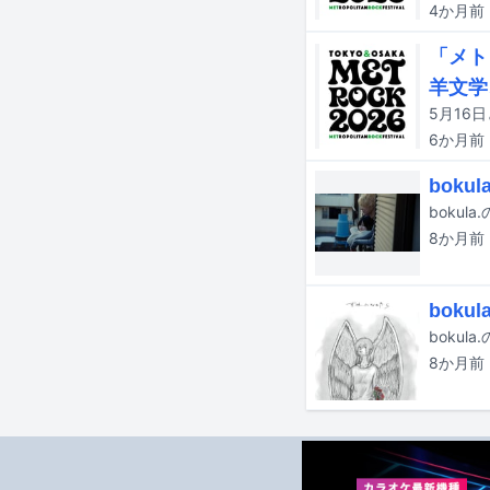
4か月
前
「メト
羊文学
6か月
前
bok
boku
8か月
前
bok
boku
8か月
前