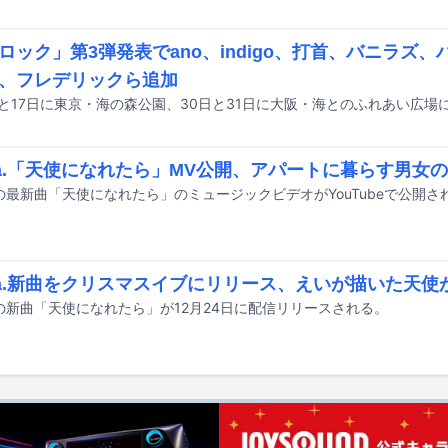
ロック」第3弾発表でano、indigo、打首、バニラズ
、フレデリックら追加
ula.「天使になれたら」MV公開、アパートに暮らす男女
la.の最新曲「天使になれたら」のミュージックビデオがYouTubeで公開さ
ula.新曲をクリスマスイブにリリース、えいが描いた天
la.の新曲「天使になれたら」が12月24日に配信リリースされる。