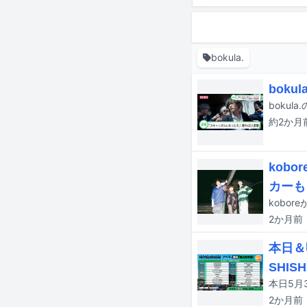
bokula.
bok
boku
約2か月
kob
カーも
2か月
前
本日＆
SHIS
2か月
前