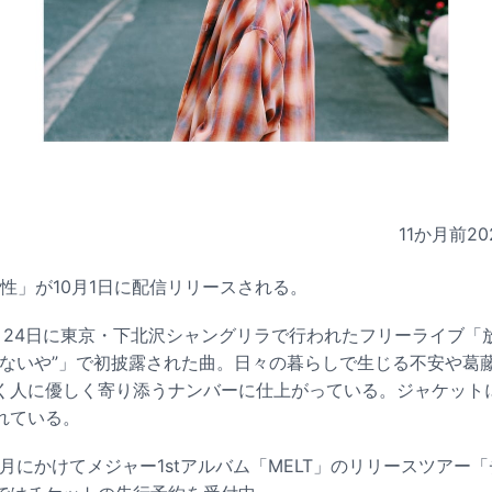
11か月前
20
心配性」が10月1日に配信リリースされる。
月24日に東京・下北沢シャングリラで行われたフリーライブ「
方ないや”」で初披露された曲。日々の暮らしで生じる不安や葛
く人に優しく寄り添うナンバーに仕上がっている。ジャケットには
れている。
から11月にかけてメジャー1stアルバム「MELT」のリリースツア