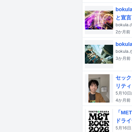
bok
と宣言
2か月
前
bok
boku
3か月
前
セック
リティ
4か月
前
「ME
ドライ