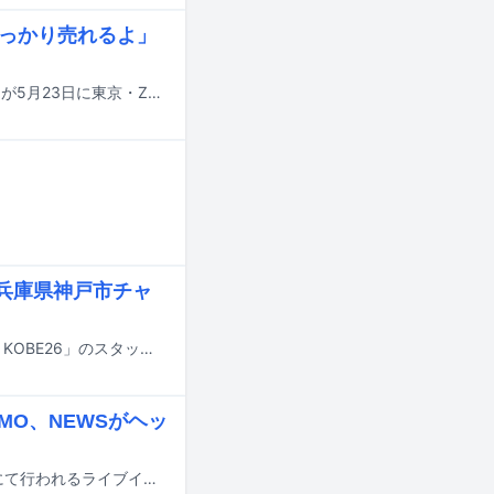
らしっかり売れるよ」
bokula.の47都道府県ツアー「bokula.全国ツアー『最初は最後、あいまって』」が5月23日に東京・Zepp DiverCity（TOKYO）で閉幕した。
兵庫県神戸市チャ
5月10日に兵庫・神戸メリケンパークで行われるチャリティイベント「COMING KOBE26」のスタッフ会議に、セックスマシーン!!の森田剛史（Vo, Key）が乱入した。
MO、NEWSがヘッ
5月16日と17日に東京・海の森公園、30日と31日に大阪・海とのふれあい広場にて行われるライブイベント「METROPOLITAN ROCK FESTIVAL 2026」のタイムテーブルとステージ割が公開された。