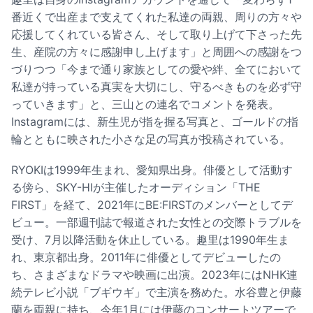
番近くで出産まで支えてくれた私達の両親、周りの方々や
応援してくれている皆さん、そして取り上げて下さった先
生、産院の方々に感謝申し上げます」と周囲への感謝をつ
づりつつ「今まで通り家族としての愛や絆、全てにおいて
私達が持っている真実を大切にし、守るべきものを必ず守
っていきます」と、三山との連名でコメントを発表。
Instagramには、新生児が指を握る写真と、ゴールドの指
輪とともに映された小さな足の写真が投稿されている。
RYOKIは1999年生まれ、愛知県出身。俳優として活動す
る傍ら、SKY-HIが主催したオーディション「THE
FIRST」を経て、2021年にBE:FIRSTのメンバーとしてデ
ビュー。一部週刊誌で報道された女性との交際トラブルを
受け、7月以降活動を休止している。趣里は1990年生ま
れ、東京都出身。2011年に俳優としてデビューしたの
ち、さまざまなドラマや映画に出演。2023年にはNHK連
続テレビ小説「ブギウギ」で主演を務めた。水谷豊と伊藤
蘭を両親に持ち、今年1月には伊藤のコンサートツアーで