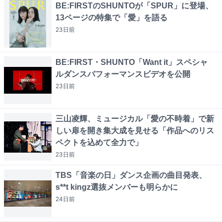
BE:FIRSTのSHUNTOが「SPUR」に登場、
13ページの特集で「愛」を語る
23日
前
BE:FIRST・SHUNTO「Want it」スペシャ
ルダンスパフォーマンスビデオを公開
23日
前
三山凌輝、ミュージカル「愛の不時着」で新
しい扉を開き集大成を見せる「作品へのリス
ペクトを込めて全力で」
23日
前
TBS「音楽の日」ダンス企画の曲目発表、
s**t kingz選抜メンバーも明らかに
24日
前