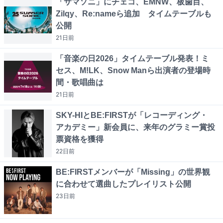
「サマソニ」にチェコ、EMNW、板歯目、
Zilqy、Re:nameら追加 タイムテーブルも
公開
21日
前
「音楽の日2026」タイムテーブル発表！ミ
セス、M!LK、Snow Manら出演者の登場時
間・歌唱曲は
21日
前
SKY-HIとBE:FIRSTが「レコーディング・
アカデミー」新会員に、来年のグラミー賞投
票資格を獲得
22日
前
BE:FIRSTメンバーが「Missing」の世界観
に合わせて選曲したプレイリスト公開
23日
前