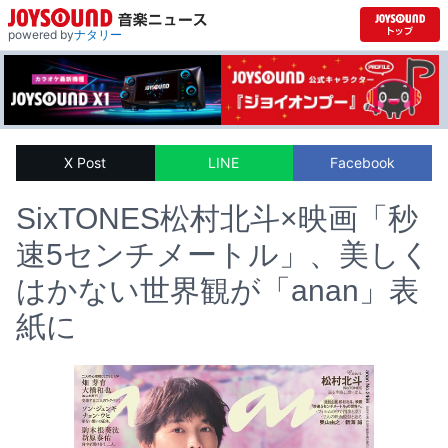
powered by
ナタリー
X Post
LINE
Facebook
SixTONES松村北斗×映画「秒
速5センチメートル」、美しく
はかない世界観が「anan」表
紙に