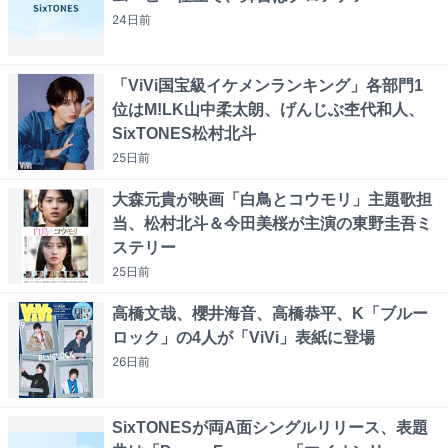
24日
前
「ViVi国宝級イケメンランキング」各部門1
位はM!LK山中柔太朗、げんじぶ杢代和人、
SixTONES松村北斗
25日
前
大森元貴が映画「白鳥とコウモリ」主題歌担
当、松村北斗＆今田美桜が主演の東野圭吾ミ
ステリー
25日
前
高橋文哉、櫻井海音、高橋恭平、K「ブルー
ロック」の4人が「ViVi」表紙に登場
26日
前
SixTONESが両A面シングルリリース、表題