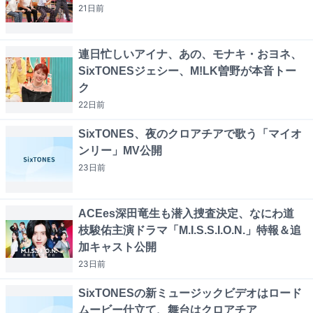
21日
前
連日忙しいアイナ、あの、モナキ・おヨネ、
SixTONESジェシー、M!LK曽野が本音トー
ク
22日
前
SixTONES、夜のクロアチアで歌う「マイオ
ンリー」MV公開
23日
前
ACEes深田竜生も潜入捜査決定、なにわ道
枝駿佑主演ドラマ「M.I.S.S.I.O.N.」特報＆追
加キャスト公開
23日
前
SixTONESの新ミュージックビデオはロード
ムービー仕立て、舞台はクロアチア