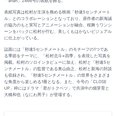
「anan」2466号の表紙を飾る。
表紙写真は松村が主演を務める映画「秒速5センチメート
ル」とのコラボレーションとなっており、原作者の新海誠
の協力のもと実写とアニメーションが融合。桜舞うワンシ
ーンをバックに松村が佇む、美しくもはかないビジュアル
に仕上がっている。
誌面には「秒速5センチメートル」のモチーフの1つであ
る季節をテーマに、「松村北斗×四季」を表現した写真を
掲載。松村のソロインタビューに加え、松村と「秒速5セ
ンチメートル」の監督である奥山由之、松村と新海の対談
も収録され、「秒速5センチメートル」の世界をさまざま
な角度から楽しめる1冊となる。また、今号の「CLOSE
UP」枠にはドラマ「君がトクベツ」で共演中の畑芽育と
大橋和也（なにわ男子）が登場する。