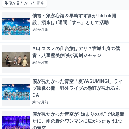
僕が見たかった青空
僕青・須永心海＆早﨑すずきがTikTok開
設、須永は1週間「すっ」として活動
約1か月
前
AIオススメの仙台旅はアリ？宮城出身の僕
青・八重樫美伊咲が真剣ジャッジ
約1か月
前
僕が見たかった青空「夏YASUMING!」ライ
ブ映像公開、野外ライブの熱狂が見れるん
DA
約2か月
前
僕が見たかった青空が“始まりの地”で決意新
たに、雨の野外ワンマンに広がったもう1つ
の青空