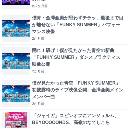
約2か月
前
僕青・金澤亜美が思わずチラッ、最後まで目
が離せない「FUNKY SUMMER」パフォー
マンス映像
2か月
前
踊れ！騒げ！僕が見たかった青空の新曲
「FUNKY SUMMER」ダンスプラクティス
映像公開
2か月
前
僕が見たかった青空「FUNKY SUMMER」
初披露時のライブ映像公開、金澤亜美メイン
メンバー曲
2か月
前
「ジャイガ」スピンオフにアンジュルム、
BEYOOOOONDS、高嶺のなでしこら