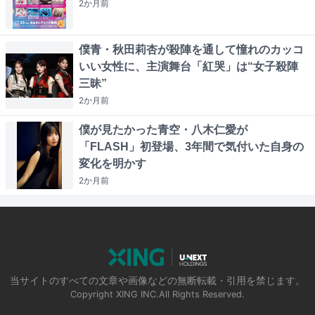
2か月
前
僕青・秋田莉杏が殺陣を通して憧れのカッコ
いい女性に、主演舞台「紅哭」は“女子殺陣
三昧”
2か月
前
僕が見たかった青空・八木仁愛が
「FLASH」初登場、3年間で気付いた自身の
変化を明かす
2か月
前
当サイトのすべての文章や画像などの無断転載・引用を禁じます。
Copyright XING INC.All Rights Reserved.