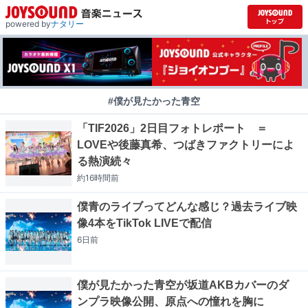
powered by
ナタリー
#僕が見たかった青空
「TIF2026」2日目フォトレポート ＝
LOVEや後藤真希、つばきファクトリーによ
る熱演続々
約16時間
前
僕青のライブってどんな感じ？過去ライブ映
像4本をTikTok LIVEで配信
6日
前
僕が見たかった青空が坂道AKBカバーのダ
ンプラ映像公開、原点への憧れを胸に