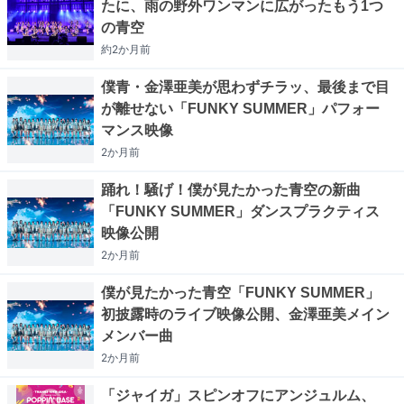
たに、雨の野外ワンマンに広がったもう1つ
の青空
約2か月
前
僕青・金澤亜美が思わずチラッ、最後まで目
が離せない「FUNKY SUMMER」パフォー
マンス映像
2か月
前
踊れ！騒げ！僕が見たかった青空の新曲
「FUNKY SUMMER」ダンスプラクティス
映像公開
2か月
前
僕が見たかった青空「FUNKY SUMMER」
初披露時のライブ映像公開、金澤亜美メイン
メンバー曲
2か月
前
「ジャイガ」スピンオフにアンジュルム、