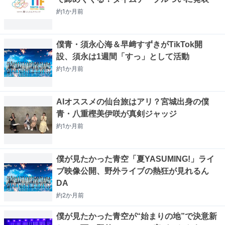
約1か月
前
僕青・須永心海＆早﨑すずきがTikTok開
設、須永は1週間「すっ」として活動
約1か月
前
AIオススメの仙台旅はアリ？宮城出身の僕
青・八重樫美伊咲が真剣ジャッジ
約1か月
前
僕が見たかった青空「夏YASUMING!」ライ
ブ映像公開、野外ライブの熱狂が見れるん
DA
約2か月
前
僕が見たかった青空が“始まりの地”で決意新