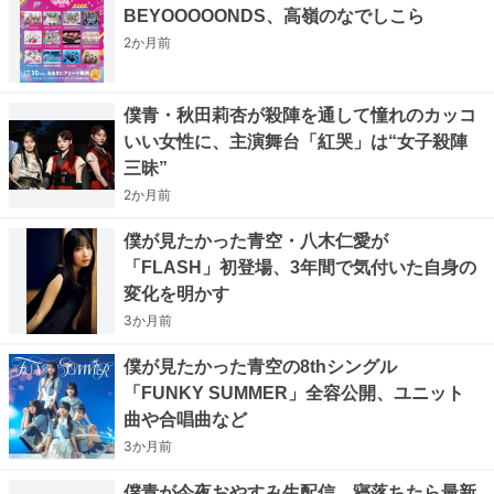
BEYOOOOONDS、高嶺のなでしこら
2か月
前
僕青・秋田莉杏が殺陣を通して憧れのカッコ
いい女性に、主演舞台「紅哭」は“女子殺陣
三昧”
2か月
前
僕が見たかった青空・八木仁愛が
「FLASH」初登場、3年間で気付いた自身の
変化を明かす
3か月
前
僕が見たかった青空の8thシングル
「FUNKY SUMMER」全容公開、ユニット
曲や合唱曲など
3か月
前
僕青が今夜おやすみ生配信、寝落ちたら最新