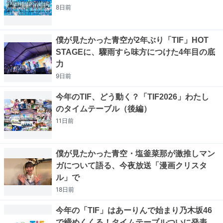
8日
前
僕が見たかった青空が2年ぶり「TIF」HOT
STAGEに、驟雨すら味方につけた4年目の底
力
9日
前
今年のTIF、どう動く？「TIF2026」わたし
のタイムテーブル（後編）
11日
前
僕が見たかった青空・塩釜菜那が激推しマン
ガについて語る、今夜放送「漫画クリスタ
ル」で
18日
前
今年の「TIF」はあーりんで始まり乃木坂46
で締めくくる！タイムテーブルついに発表