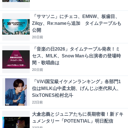
「サマソニ」にチェコ、EMNW、板歯目、
Zilqy、Re:nameら追加 タイムテーブルも
公開
20日
前
「音楽の日2026」タイムテーブル発表！ミ
セス、M!LK、Snow Manら出演者の登場時
間・歌唱曲は
20日
前
「ViVi国宝級イケメンランキング」各部門1
位はM!LK山中柔太朗、げんじぶ杢代和人、
SixTONES松村北斗
22日
前
大倉忠義とジュニアたちに長期密着！新ドキ
ュメンタリー「POTENTIAL」明日配信
22日
前