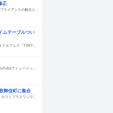
修正
豆柴の大群の楽曲「裸のマーメード」のミュージックビデオの一部内容が、コンプライアンスの観点と青少年への影響を考慮して修正された。
タイムテーブルつい
7月31日から8月2日までの3日間、東京・お台場青海周辺エリアにて行われるアイドルフェス「TOKYO IDOL FESTIVAL 2026 supported by にしたんクリニック」のタイムテーブルが発表された。
豆柴の大群が本日7月8日にニューシングル「裸のマーメード」をリリースし、YouTubeでミュージックビデオを公開した。
の歌舞伎町に集合
ExWHYZのmayuによるソロイベント「まゆとシール交換」が、7月31日に東京・ロフトプラスワンで開催される。