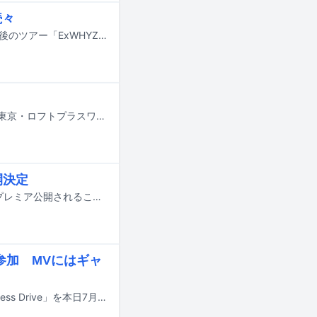
続々
ExWHYZが7月4日に東京・Zepp DiverCity（TOKYO）で、グループにとって最後のツアー「ExWHYZ LAST TOUR ‘DANCE YOUR DANCE’」のファイナルを開催した。
ExWHYZのyu-kiによるソロイベント「yu-ki to KP Night vol.2」が、7月23日に東京・ロフトプラスワンで開催されることが決定した。
開決定
ExWHYZの新曲「00:00」のミュージックビデオが、7月4日0:00にYouTubeでプレミア公開されることが決定した。
参加 MVにはギャ
黒澤よう（棕櫚、ROBITAS）がソロプロジェクトを始動。1stアルバム「An Aimless Drive」を本日7月1日に配信リリースした。