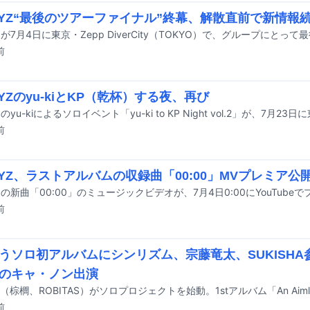
HYZ“最後のツアーファイナル”終幕、解散直前で新情報
前
HYZのyu-kiとKP（乾杯）する夜、再び
前
HYZ、ラストアルバムの収録曲「00:00」MVプレミア公
前
うソロ初アルバムにシンリズム、宗藤竜太、SUKISHA
のキャ・ノン出演
前