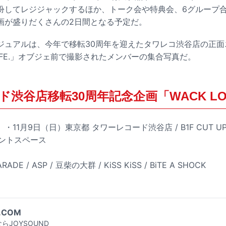
扮してレジジャックするほか、トーク会や特典会、6グループ
画が盛りだくさんの2日間となる予定だ。
ジュアルは、今年で移転30周年を迎えたタワレコ渋谷店の正面
NO LIFE.」オブジェ前で撮影されたメンバーの集合写真だ。
渋谷店移転30周年記念企画「WACK LOV
）・11月9日（日）東京都 タワーレコード渋谷店 / B1F CUT UP S
ベントスペース
RADE / ASP / 豆柴の大群 / KiSS KiSS / BiTE A SHOCK
.COM
らJOYSOUND