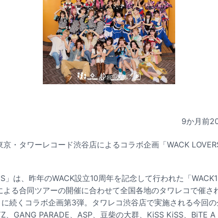
9か月前
2
京・タワーレコード渋谷店によるコラボ企画「WACK LOVERS 
S FES」は、昨年のWACK設立10周年を記念して行われた「WACK
による合同ツアーの開催に合わせて全国各地のタワレコで催された「W
RDS」に続くコラボ企画第3弾。タワレコ渋谷店で実施される今回の
、GANG PARADE、ASP、豆柴の大群、KiSS KiSS、BiTE 