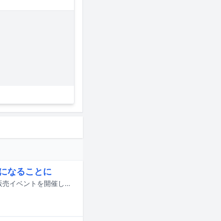
Jになることに
GANG PARADEが8月22日（現地時間）12:30からイギリス・ロンドンでチェキ販売イベントを開催し、19:00にスタートするライブイベント「Japan Underground」にDJとして出演することが発表された。