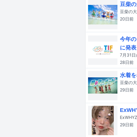
豆柴の
20日
前
今年の
に発表
28日
前
水着を
29日
前
ExW
29日
前