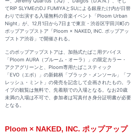
ー、Jeremy Quartus（JQ）、Daigos（D.A.N.）、そし
てRIP SLYMEのDJ FUMIYAとSUによる銀座たけ内が日替
わりで出演する入場無料の音楽イベント「Ploom Urban
Night」が、12月1日から7日まで東京・渋谷区宇田川町の
ポップアップストア「Ploom × NAKED, INC. ポップアッ
プストア渋谷」で開催される。
このポップアップストアは、加熱式たばこ用デバイス
「Ploom AURA（プルーム・オーラ）」の限定カラー・
アクアグリーンと、Ploom専用たばこスティック
「EVO（エボ）」の新銘柄「ブラック・メンソール」「フ
レッシュ・ミント」の発売を記念して企画されたもの。ラ
イブの観覧は無料で、先着順での入場となる。なお20歳
未満の入場は不可で、参加者は写真付き身分証明書が必要
となる。
Ploom × NAKED, INC. ポップアップ