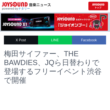
powered by
ナタリー
X Post
LINE
Facebook
梅田サイファー、THE
BAWDIES、JQら日替わりで
登場するフリーイベント渋谷
で開催