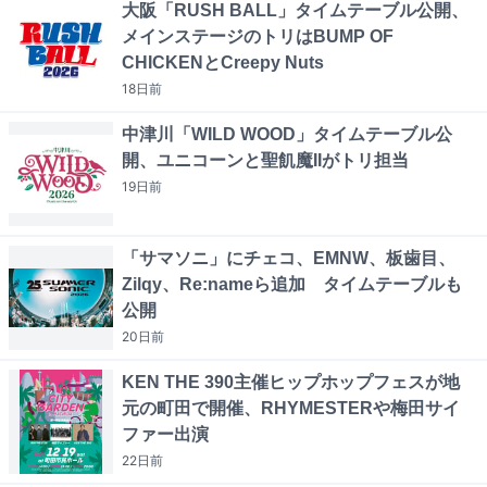
大阪「RUSH BALL」タイムテーブル公開、
メインステージのトリはBUMP OF
CHICKENとCreepy Nuts
18日
前
中津川「WILD WOOD」タイムテーブル公
開、ユニコーンと聖飢魔IIがトリ担当
19日
前
「サマソニ」にチェコ、EMNW、板歯目、
Zilqy、Re:nameら追加 タイムテーブルも
公開
20日
前
KEN THE 390主催ヒップホップフェスが地
元の町田で開催、RHYMESTERや梅田サイ
ファー出演
22日
前