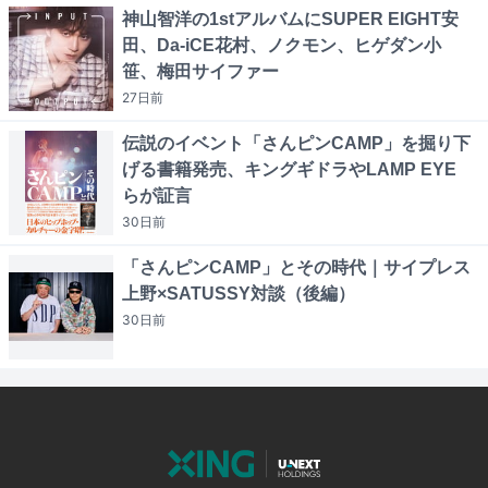
神山智洋の1stアルバムにSUPER EIGHT安
田、Da-iCE花村、ノクモン、ヒゲダン小
笹、梅田サイファー
27日
前
伝説のイベント「さんピンCAMP」を掘り下
げる書籍発売、キングギドラやLAMP EYE
らが証言
30日
前
「さんピンCAMP」とその時代｜サイプレス
上野×SATUSSY対談（後編）
30日
前