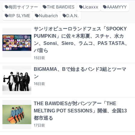
梅田サイファー
THE BAWDIES
Licaxxx
AAAMYYY
RIP SLYME
Nulbarich
D.A.N.
サンリオピューロランドフェス「SPOOKY
PUMPKIN」に佐々木彩夏、スチャ、水カ
ン、Sonsi、Siero、ラムコ、PAS TASTA、
パ音ら
15日
前
BIGMAMA、Bで始まるバンド3組とツーマ
ン
16日
前
THE BAWDIESが対バンツアー「THE
MELTING POT SESSIONS」開催、全国13
都市巡る
17日
前