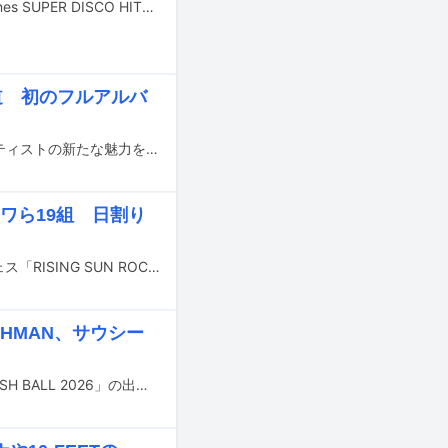
the telephonesが5月31日に東京・Zepp Shinjuku（TOKYO）にて「the telephones SUPER DISCO HITS!!! -20周年ファイナルだよ、全員集合-」を開催した。
道 初のフルアルバ
アーティストの音楽遍歴を紐解くことで、音楽を探求することの面白さや、アーティストの新たな魅力を浮き彫りにするこの企画。今回は「RAPSTAR 2024」王者であり、6月1、2日に東京・日本武道館公演を控えているKohjiyaの音楽遍歴に迫った。
サワら19組 日割り
8月14日と15日に北海道・石狩湾新港樽川ふ頭横野外特設ステージで行われるフェス「RISING SUN ROCK FESTIVAL 2026 in EZO」の出演アーティスト第3弾および各アーティストの出演日が発表された。
AHMAN、サウシー
8月29、30日に大阪・泉大津フェニックスで開催される野外ライブイベント「RUSH BALL 2026」の出演アーティスト第1弾が発表された。