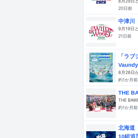
20日
前
中津川
21日
前
「ラブシ
Vaundy
約1か月
前
THE 
約1か月
前
北海道
10組追