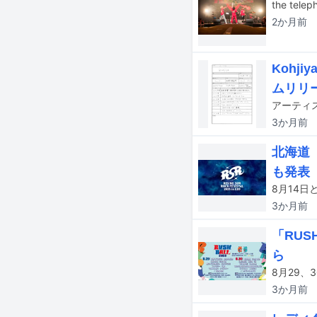
2か月
前
Koh
ムリリ
3か月
前
北海道
も発表
3か月
前
「RUS
ら
3か月
前