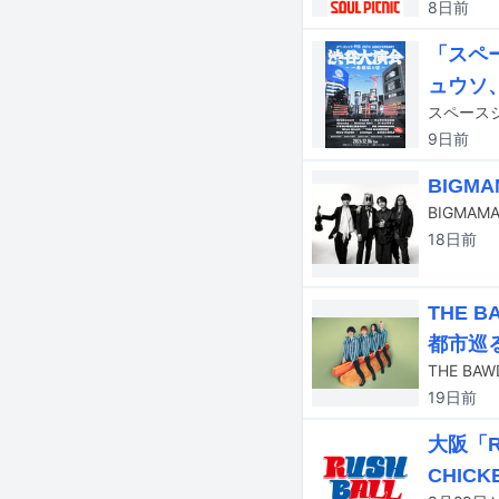
8日
前
「スペ
ュウソ、
9日
前
BIGM
18日
前
THE 
都市巡
THE BA
19日
前
大阪「R
CHICK