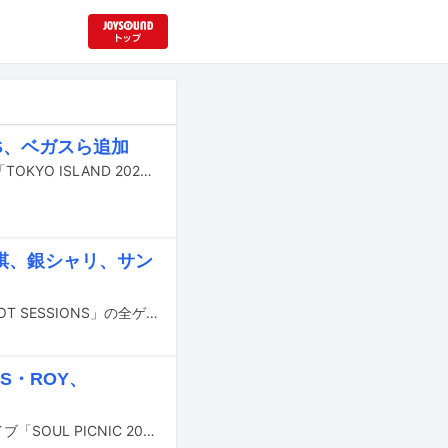
DIES、ベガスら追加
10月10日から12日までの3日間、東京・海の森公園にて行われる野外音楽フェス「TOKYO ISLAND 2026」の出演アーティスト第3弾が発表された。
将棋、銀シャリ、サン
THE BAWDIESが10月から12月にかけて開催する対バンツアー「THE MELTING POT SESSIONS」の全ゲスト出演者が発表された。
ES・ROY、
9月26日に東京・Spotify O-EASTで開催される思い出野郎Aチームの自主企画ライブ「SOUL PICNIC 2026 SHIBUYA」の出演アーティスト第1弾が発表された。