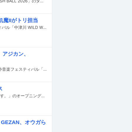
8月29日と30日に大阪・泉大津フェニックスで行われる野外ライブイベント「RUSH BALL 2026」のタイムテーブルが公開された。
飢魔IIがトリ担当
9月19日と20日に岐阜・中津川公園内特設ステージで行われる野外音楽フェスティバル「中津川 WILD WOOD 2026」のタイムテーブルが公開された。
s、アジカン、
8月28日から30日までの3日間、山梨・山中湖交流プラザ きららにて行われる野外音楽フェスティバル「SPACE SHOWER SWEET LOVE SHOWER 2026」のタイムテーブルが発表された。
ス
THE BAWDIESが日本テレビ系「オードリーさん、ぜひ会ってほしい人がいるんです。」のオープニングテーマ「(Theme From) The Odozehi」を本日7月1日に配信リリースした。
GEZAN、オウガら