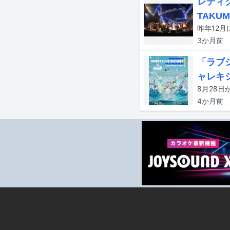
レディ
TAKU
3か月
前
「ラブシ
ャレキ
4か月
前