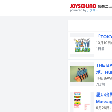
powered by
ナタリー
「TOK
1日
前
THE 
ボ、Hu
7日
前
思い出野
Massa