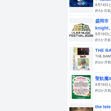
約1か月
前
盛岡市「
knigh
約1か月
前
THE 
約2か月
前
聖飢魔I
約2か月
前
the 