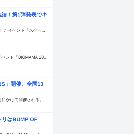
集結！第1弾発表でキ
スペースシャワーTV主催のライブ企画「スペースシャワー列伝」の25周年を記念したイベント「スペースシャワー列伝 25th ANNIVERSARY 渋谷大演会 ～一志相伝の宴～」が、12月6日に東京・渋谷のライブハウス5会場で開催される。
BIGMAMAが9月から10月にかけて神奈川・F.A.D YOKOHAMAで開催するライブイベント「BIGMAMA 20th Anniversary × F.A.D YOKOHAMA 30th Anniversary『全てがBになる』」のゲストアーティストが発表された。
IONS」開催、全国13
ら12月にかけて開催される。
リはBUMP OF