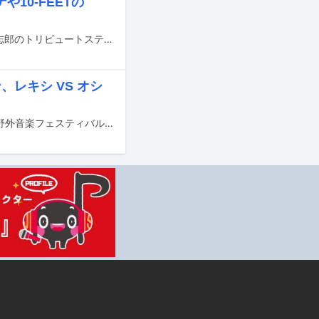
10-FEETの
昨年12月にライブイベント「FM802 RADIO CRAZY 2025」で披露された忌野清志郎のトリビュートステージ「忌野清志郎 ナニワ・サリバン・ショー ー令和残侠伝ー」の模様が、5月3日21:00～22:00に放送されるFM802「802 BINTANG GARDEN『忌野清志郎 ナニワ・サリバン・ショー ー令和残侠伝ー』LIVE ON AIR!!」内でオンエアされる。
レキシ VS オシ
8月28日から30日までの3日間、山梨・山中湖交流プラザ きららにて開催される野外音楽フェスティバル「SPACE SHOWER SWEET LOVE SHOWER 2026」の出演アーティスト第1弾と日割りが発表された。