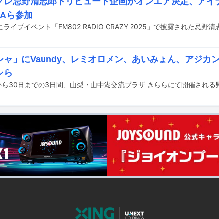
クレ忌野清志郎トリビュート企画がオンエア決定、アイナや
MAら参加
ャ」にVaundy、レミオロメン、あいみょん、アジカン、
シら