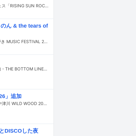
8月14日と15日に北海道・石狩湾新港樽川ふ頭横野外特設ステージで行われるフェス「RISING SUN ROCK FESTIVAL 2026 in EZO」の出演アーティスト第4弾が発表された。
 the tears of
9月19日に岩手県盛岡市の盛岡城跡公園を中心に行われるライブイベント「いしがき MUSIC FESTIVAL 2026」の出演アーティスト第2弾が発表された。
THE BAWDIESと金属バットのツーマンライブ「Hello End Vol.6」が9月4日に愛知・THE BOTTOM LINEで開催される。
26」追加
9月19日と20日に岐阜・中津川公園内特設ステージで行われるライブイベント「中津川 WILD WOOD 2026」の最終出演アーティストが発表された。
トとDISCOした夜