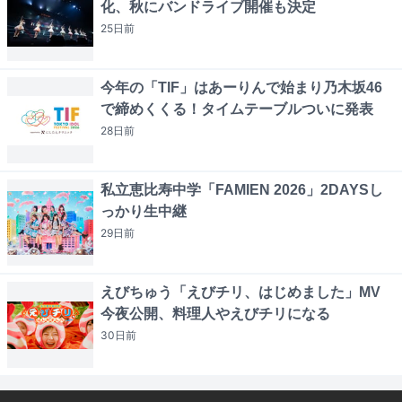
化、秋にバンドライブ開催も決定
25日
前
今年の「TIF」はあーりんで始まり乃木坂46
で締めくくる！タイムテーブルついに発表
28日
前
私立恵比寿中学「FAMIEN 2026」2DAYSし
っかり生中継
29日
前
えびちゅう「えびチリ、はじめました」MV
今夜公開、料理人やえびチリになる
30日
前