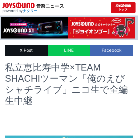
powered by
ナタリー
X Post
LINE
Facebook
私立恵比寿中学×TEAM
SHACHIツーマン「俺のえび
シャチライブ」ニコ生で全編
生中継