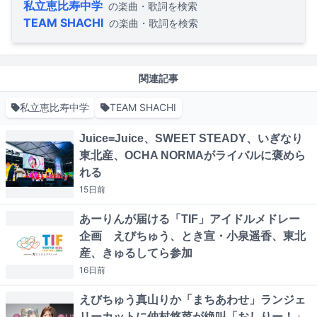
私立恵比寿中学
の楽曲・歌詞を検索
TEAM SHACHI
の楽曲・歌詞を検索
関連記事
私立恵比寿中学
TEAM SHACHI
Juice=Juice、SWEET STEADY、いぎなり
東北産、OCHA NORMAがライバルに褒めら
れる
15日
前
あーりんが届ける「TIF」アイドルメドレー
企画 えびちゅう、とき宣・小泉遥香、東北
産、きゅるしてら参加
16日
前
えびちゅう真山りか「まちあわせ」ランジェ
リーカットに仲村悠菜が絶叫「おしりー！」