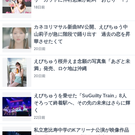
18日
前
カネヨリマサル新曲MV公開、えびちゅう中
山莉子が急に階段で踊り出す 過去の恋を昇
華させたくて
20日
前
えびちゅう桜井えま念願の写真集「あざと未
満」発売、ロケ地は沖縄
20日
前
えびちゅうを乗せた「SuGuilty Train」8人
そろって終着駅へ、その先の未来はさらに輝
く
22日
前
私立恵比寿中学のKアリーナ公演が映像作品