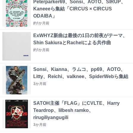
Peterparker69、Sonsi、AOTO、SIRUP、
Kaneeeら集結「CIRCUS × CIRCUS
ODAIBA」
約1か月
前
ExWHYZ新曲は最後の1日の前夜がテーマ、
Shin SakiuraとRachelによる共作曲
約1か月
前
Sonsi、Kianna、ラムコ、pp69、AOTO、
Litty、Reichi、valknee、SpiderWebら集結
3か月
前
SATOH主催「FLAG」にCVLTE、Harry
Teardrop、lilbesh ramko、
rirugiliyangugili
3か月
前