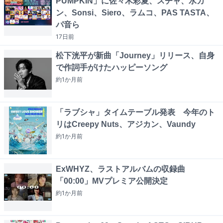
PUMPKIN」に佐々木彩夏、スチャ、水カ
ン、Sonsi、Siero、ラムコ、PAS TASTA、
パ音ら
17日
前
松下洸平が新曲「Journey」リリース、自身
で作詞手がけたハッピーソング
約1か月
前
「ラブシャ」タイムテーブル発表 今年のト
リはCreepy Nuts、アジカン、Vaundy
約1か月
前
ExWHYZ、ラストアルバムの収録曲
「00:00」MVプレミア公開決定
約1か月
前