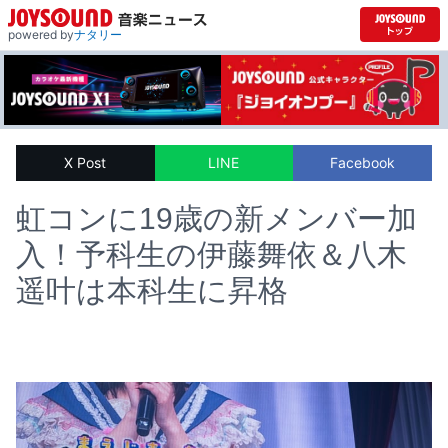
powered by
ナタリー
X Post
LINE
Facebook
虹コンに19歳の新メンバー加
入！予科生の伊藤舞依＆八木
遥叶は本科生に昇格