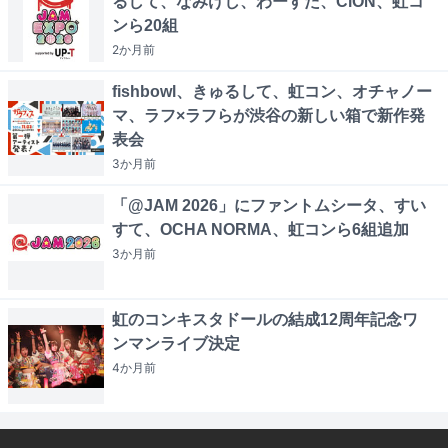
るして、なみけし、わーすた、CiON、虹コ
ンら20組
2か月
前
fishbowl、きゅるして、虹コン、オチャノー
マ、ラフ×ラフらが渋谷の新しい箱で新作発
表会
3か月
前
「@JAM 2026」にファントムシータ、すい
すて、OCHA NORMA、虹コンら6組追加
3か月
前
虹のコンキスタドールの結成12周年記念ワ
ンマンライブ決定
4か月
前