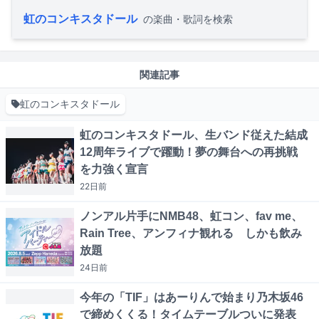
虹のコンキスタドール
の楽曲・歌詞を検索
関連記事
虹のコンキスタドール
虹のコンキスタドール、生バンド従えた結成
12周年ライブで躍動！夢の舞台への再挑戦
を力強く宣言
22日
前
ノンアル片手にNMB48、虹コン、fav me、
Rain Tree、アンフィナ観れる しかも飲み
放題
24日
前
今年の「TIF」はあーりんで始まり乃木坂46
で締めくくる！タイムテーブルついに発表