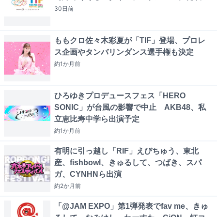
30日
前
ももクロ佐々木彩夏が「TIF」登場、プロレ
ス企画やタンバリンダンス選手権も決定
約1か月
前
ひろゆきプロデュースフェス「HERO
SONIC」が台風の影響で中止 AKB48、私
立恵比寿中学ら出演予定
約1か月
前
有明に引っ越し「RIF」えびちゅう、東北
産、fishbowl、きゅるして、つばき、スパ
ガ、CYNHNら出演
約2か月
前
「@JAM EXPO」第1弾発表でfav me、きゅ