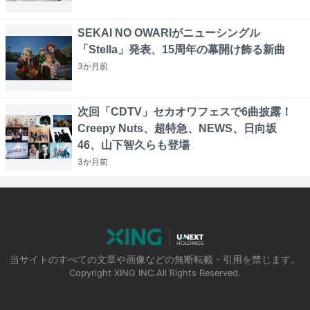
SEKAI NO OWARIがニューシングル
「Stella」発表、15周年の幕開け飾る新曲
3か月
前
次回「CDTV」セカオワフェスで6曲披露！
Creepy Nuts、超特急、NEWS、日向坂
46、山下智久らも登場
3か月
前
当サイトのすべての文章や画像などの無断転載・引用を禁じます。
Copyright XING INC.All Rights Reserved.