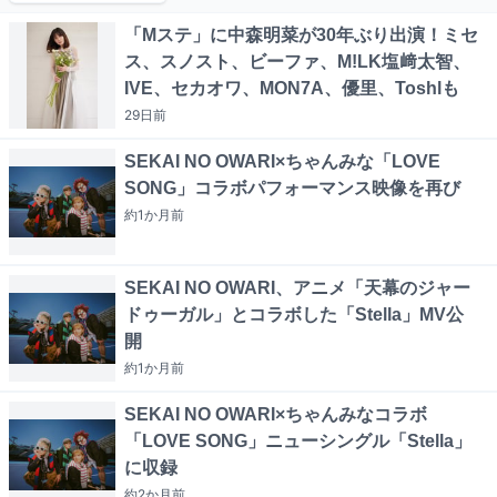
「Mステ」に中森明菜が30年ぶり出演！ミセ
ス、スノスト、ビーファ、M!LK塩﨑太智、
IVE、セカオワ、MON7A、優里、Toshlも
29日
前
SEKAI NO OWARI×ちゃんみな「LOVE
SONG」コラボパフォーマンス映像を再び
約1か月
前
SEKAI NO OWARI、アニメ「天幕のジャー
ドゥーガル」とコラボした「Stella」MV公
開
約1か月
前
SEKAI NO OWARI×ちゃんみなコラボ
「LOVE SONG」ニューシングル「Stella」
に収録
約2か月
前