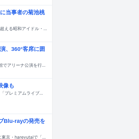
に当事者の菊池桃
昭和アイドルのヒット曲が令和にどう聴かれているのかを分析する書籍「時代を超える昭和アイドル・ヒット 80年代編 サブスク・チャートと当事者秘話で新発見」が、本日3月26日に発売された。
、360°客席に囲
藤井フミヤが10⽉10⽇に大阪・⼤阪城ホール、10月17、18日に東京・⽇本武道館でアリーナ公演を行う。
映像も
BS10プレミアムがチェッカーズのライブ映像を3カ月連続でオンエア。今月より「プレミアムライブ：チェッカーズスペシャル」と題し、1985年と1992年に開催された2つのツアーの模様が放送される。
lu-rayの発売を
チェッカーズが1988年8月に開催した東京・東京ドーム公演の模様が12月24日に東京・harevutaiで「チェッカーズ 1988 SCREW TOUR at 東京ドーム クリスマス・プレミアム・ライブハウス爆音絶叫上映会！」として上映される。