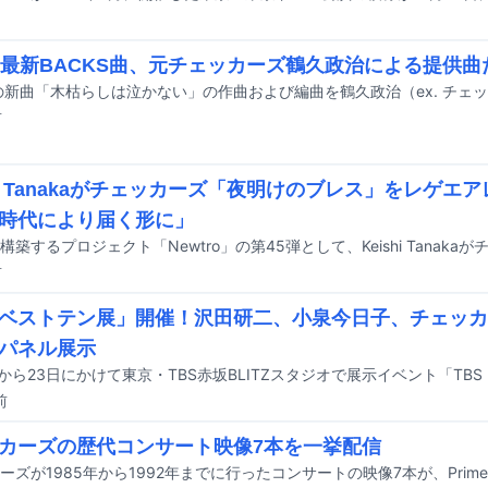
6最新BACKS曲、元チェッカーズ鶴久政治による提供曲
前
shi Tanakaがチェッカーズ「夜明けのブレス」をレゲエ
時代により届く形に」
前
ベストテン展」開催！沢田研二、小泉今日子、チェッカ
パネル展示
前
カーズの歴代コンサート映像7本を一挙配信