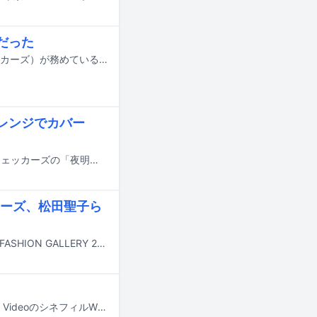
だった
櫻坂46の新曲「木枯らしは泣かない」の作曲および編曲を鶴久政治（ex. チェッカーズ）が務めていることが明らかになった。
アレンジでカバー
名曲を再構築するプロジェクト「Newtro」の第45弾として、Keishi Tanakaがチェッカーズの「夜明けのブレス」をカバー。YouTubeではこの曲のミュージックビデオが公開された。
ーズ、松田聖子ら
3月13日から23日にかけて東京・TBS赤坂BLITZスタジオで展示イベント「TBS FASHION GALLERY 2025 ～ザ・ベストテン展～」が行われる。
チェッカーズが1985年から1992年までに行ったコンサートの映像7本が、Prime VideoのシネフィルWOWOW プラスで配信された。