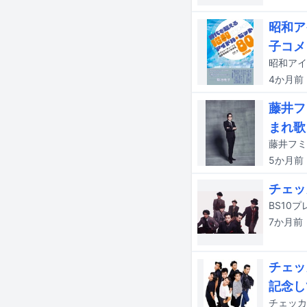
昭和ア
子コメ
4か月
前
藤井フ
まれ歌
5か月
前
チェッ
7か月
前
チェッ
記念し