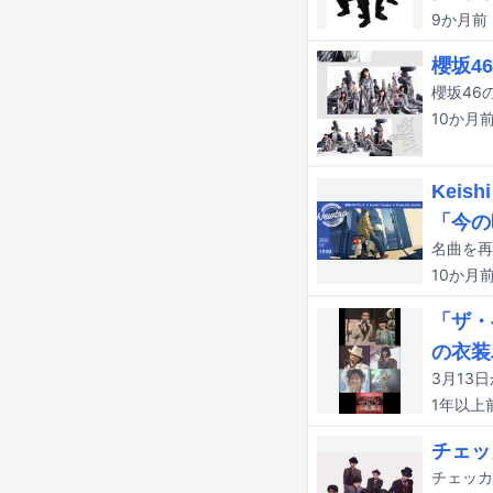
9か月
前
櫻坂4
10か月
Kei
「今の
10か月
「ザ・
の衣装
1年以上
チェッ