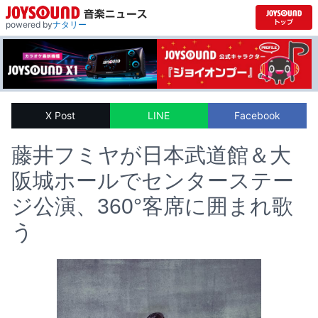
powered by
ナタリー
X Post
LINE
Facebook
藤井フミヤが日本武道館＆⼤
阪城ホールでセンターステー
ジ公演、360°客席に囲まれ歌
う