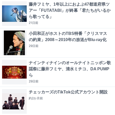
藤井フミヤ、1年以上におよぶ47都道府県ツ
アー「FUTATABI」が終幕「君たちがいるか
ら歌ってる」
21日
前
小田和正がホストのTBS特番「クリスマス
の約束」2008～2010年の放送がBlu-ray化
29日
前
ナインティナインのオールナイトニッポン歌
謡祭に藤井フミヤ、清水ミチコ、DA PUMP
ら
29日
前
チェッカーズのTikTok公式アカウント開設
約2か月
前