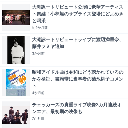
大滝詠一トリビュート公演に豪華アーティス
ト集結！小林旭のサプライズ登場にどよめき
と喝采
約2か月
前
大滝詠一トリビュートライブに渡辺満里奈、
藤井フミヤ追加
3か月
前
昭和アイドル曲は令和にどう聴かれているの
かを検証、書籍帯に当事者の菊池桃子コメン
ト
4か月
前
チェッカーズの貴重ライブ映像3カ月連続オ
ンエア、最初期の映像も
7か月
前