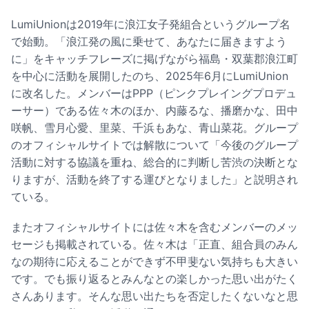
LumiUnionは2019年に浪江女子発組合というグループ名
で始動。「浪江発の風に乗せて、あなたに届きますよう
に」をキャッチフレーズに掲げながら福島・双葉郡浪江町
を中心に活動を展開したのち、2025年6月にLumiUnion
に改名した。メンバーはPPP（ピンクプレイングプロデュ
ーサー）である佐々木のほか、内藤るな、播磨かな、田中
咲帆、雪月心愛、里菜、千浜もあな、青山菜花。グループ
のオフィシャルサイトでは解散について「今後のグループ
活動に対する協議を重ね、総合的に判断し苦渋の決断とな
りますが、活動を終了する運びとなりました」と説明され
ている。
またオフィシャルサイトには佐々木を含むメンバーのメッ
セージも掲載されている。佐々木は「正直、組合員のみん
なの期待に応えることができず不甲斐ない気持ちも大きい
です。でも振り返るとみんなとの楽しかった思い出がたく
さんあります。そんな思い出たちを否定したくないなと思