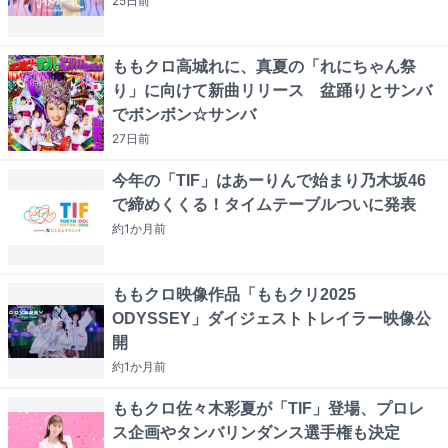
25日
前
ももクロ高城れに、真夏の「れにちゃん祭
り」に向けて新曲リリース 盆踊りとサンバ
でボンボン☆サンバ
27日
前
今年の「TIF」はあーりんで始まり乃木坂46
で締めくくる！タイムテーブルついに発表
約1か月
前
ももクロ映像作品「ももクリ2025
ODYSSEY」ダイジェストトレイラー映像公
開
約1か月
前
ももクロ佐々木彩夏が「TIF」登場、プロレ
ス企画やタンバリンダンス選手権も決定