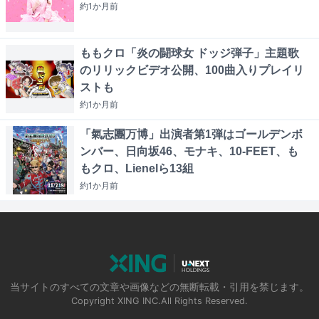
約1か月
前
ももクロ「炎の闘球女 ドッジ弾子」主題歌
のリリックビデオ公開、100曲入りプレイリ
ストも
約1か月
前
「氣志團万博」出演者第1弾はゴールデンボ
ンバー、日向坂46、モナキ、10-FEET、も
もクロ、Lienelら13組
約1か月
前
当サイトのすべての文章や画像などの無断転載・引用を禁じます。
Copyright XING INC.All Rights Reserved.