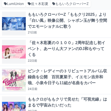
LumiUnion
佐々木彩夏
ももいろクローバーZ
ももいろクローバーZ「ももクリ2025」より
「白い風」映像公開、シャボン玉が舞う空間
でエモーショナルに歌う
21日
前
「佐々木彩夏の０１００」2周年記念し初イ
ベント、あーりん大ファンのDJ和もやって
くる
22日
前
ピンク・レディーのトリビュートアルバム収
録曲を公開 百田夏菜子、イエモン吉井和
哉、小泉今日子ら11組が名曲をカバー
24日
前
ももクロがももクリで見せた「可視光線」は
まるで宇宙みたいだった