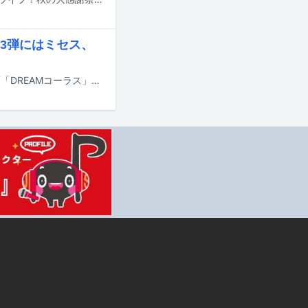
3弾にはミセス、
7月18日にオンエアされるTBS系の夏の大型音楽特番「音楽の日2026」の新企画「DREAMコーラス」の詳細と、出演アーティスト第3弾が発表された。