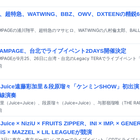
、超特急、WATWING、BBZ、OWV、DXTEENの精
 RAMPAGE、台北でライブイベント2DAYS開催決定
前
ce=Juice遠藤彩加里＆段原瑠々「ケンミンSHOW」初
線演奏
前
=Juice × NiziU × FRUITS ZIPPER、INI × IMP. × GE
iS × MAZZEL × LIL LEAGUEが競演