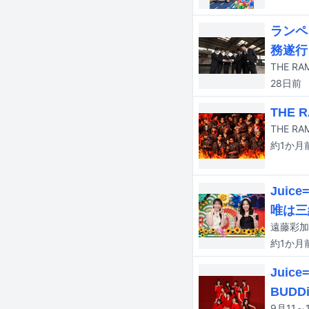
ランペ
務遂行
28日
前
THE
約1か月
Jui
唯は三
約1か月
Juice
BUDDi