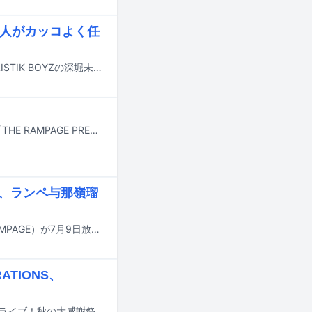
鋭6人がカッコよく任
THE RAMPAGEの浦川翔平、超特急のマサヒロ、WATWINGの八村倫太郎、BALLISTIK BOYZの深堀未来、OWVの中川勝就、DXTEENの大久保波留が7月10日と17日に放送される日本テレビ系「カッコインポッシブル」に出演する。
THE RAMPAGEが9月25、26日に台湾・台北のLegacy TERAでライブイベント「THE RAMPAGE PREMIUM LIVE EVENT 2026 in TAIPEI」を開催する。
出演、ランペ与那嶺瑠
遠藤彩加里（Juice=Juice）、段原瑠々（Juice=Juice）、与那嶺瑠唯（THE RAMPAGE）が7月9日放送の日本テレビ系「秘密のケンミンSHOW 極」にゲスト出演する。
NERATIONS、
9月11～13日に東京・東京ガーデンシアターでライブイベント「CDTV ライブ！ライブ！秋の大感謝祭2026」が開催される。