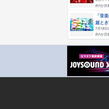
約1か月
「音楽
超とき
約1か月