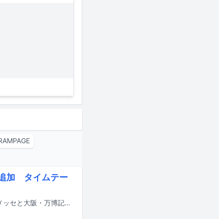
 RAMPAGE
eら追加 タイムテー
8月14日から16日までの3日間にわたり、千葉・ZOZOマリンスタジアム＆幕張メッセと大阪・万博記念公園で行われる音楽フェスティバル「SUMMER SONIC 2026」の追加出演アーティストが発表された。