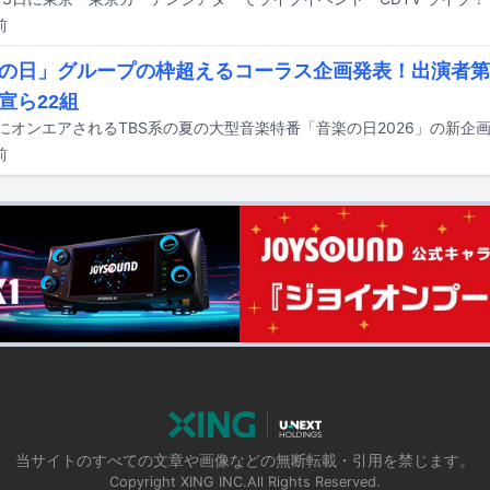
前
の日」グループの枠超えるコーラス企画発表！出演者第
宣ら22組
前
当サイトのすべての文章や画像などの無断転載・引用を禁じます。
Copyright XING INC.All Rights Reserved.