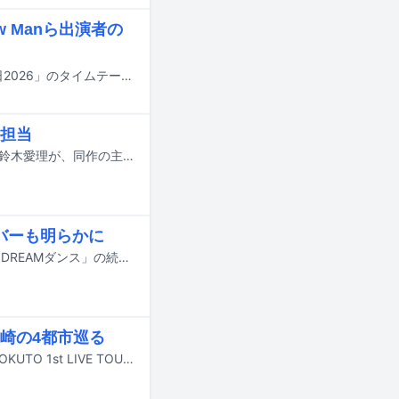
w Manら出演者の
明日7月18日にTBS系で8時間にわたって放送される夏の大型音楽特番「音楽の日2026」のタイムテーブルが発表された。
担当
映画「昨夜は殺れたかも」でダブル主演を務める吉野北人（THE RAMPAGE）と鈴木愛理が、同作の主題歌でもタッグを組むことが発表された。
ンバーも明らかに
7月18日にオンエアされるTBS系の夏の大型音楽特番「音楽の日2026」の企画「DREAMダンス」の続報が明らかに。番組の出演アーティスト第4弾やそのほかの企画詳細も発表された。
崎の4都市巡る
吉野北人（THE RAMPAGE）のソロプロジェクト・HOKUTOのライブツアー「HOKUTO 1st LIVE TOUR 2026 "JUKE BOX LAND"」が兵庫、福岡、愛知、宮崎で開催される。