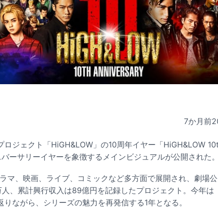
7か月前
2
ェクト「HiGH&LOW」の10周年イヤー「HiGH&LOW 10th 
アニバーサリーイヤーを象徴するメインビジュアルが公開された
」はドラマ、映画、ライブ、コミックなど多方面で展開され、劇場
万人、累計興行収入は89億円を記録したプロジェクト。今年は「H
返りながら、シリーズの魅力を再発信する1年となる。