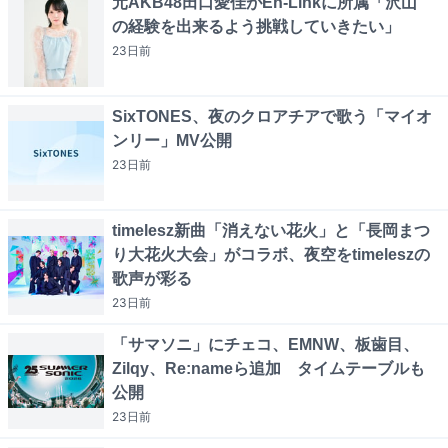
元AKB48田口愛佳がEn-Linkに所属「沢山
の経験を出来るよう挑戦していきたい」
23日
前
SixTONES、夜のクロアチアで歌う「マイオ
ンリー」MV公開
23日
前
timelesz新曲「消えない花火」と「長岡まつ
り大花火大会」がコラボ、夜空をtimeleszの
歌声が彩る
23日
前
「サマソニ」にチェコ、EMNW、板歯目、
Zilqy、Re:nameら追加 タイムテーブルも
公開
23日
前