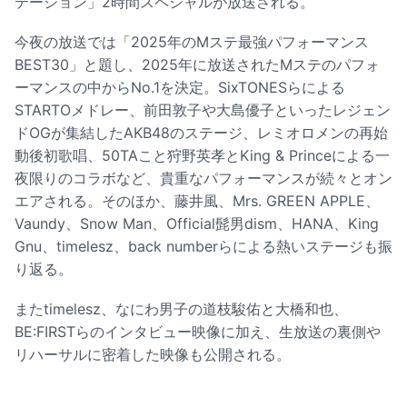
テーション」2時間スペシャルが放送される。
今夜の放送では「2025年のMステ最強パフォーマンス
BEST30」と題し、2025年に放送されたMステのパフォ
ーマンスの中からNo.1を決定。SixTONESらによる
STARTOメドレー、前田敦子や大島優子といったレジェン
ドOGが集結したAKB48のステージ、レミオロメンの再始
動後初歌唱、50TAこと狩野英孝とKing & Princeによる一
夜限りのコラボなど、貴重なパフォーマンスが続々とオン
エアされる。そのほか、藤井風、Mrs. GREEN APPLE、
Vaundy、Snow Man、Official髭男dism、HANA、King
Gnu、timelesz、back numberらによる熱いステージも振
り返る。
またtimelesz、なにわ男子の道枝駿佑と大橋和也、
BE:FIRSTらのインタビュー映像に加え、生放送の裏側や
リハーサルに密着した映像も公開される。