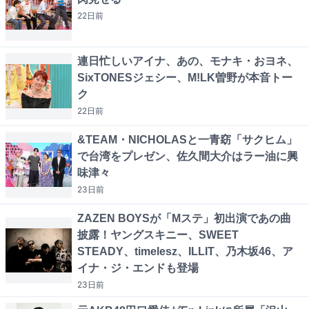
22日
前
連日忙しいアイナ、あの、モナキ・おヨネ、
SixTONESジェシー、M!LK曽野が本音トー
ク
22日
前
&TEAM・NICHOLASと一青窈「サクヒム」
で台湾をプレゼン、佐久間大介はラー油に興
味津々
23日
前
ZAZEN BOYSが「Mステ」初出演であの曲
披露！ヤングスキニー、SWEET
STEADY、timelesz、ILLIT、乃木坂46、ア
イナ・ジ・エンドも登場
23日
前