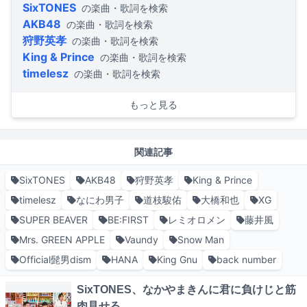
SixTONES
の楽曲・歌詞を検索
AKB48
の楽曲・歌詞を検索
狩野英孝
の楽曲・歌詞を検索
King & Prince
の楽曲・歌詞を検索
timelesz
の楽曲・歌詞を検索
もっと見る
関連記事
SixTONES
AKB48
狩野英孝
King & Prince
timelesz
なにわ男子
道枝駿佑
大橋和也
XG
SUPER BEAVER
BE:FIRST
レミオロメン
藤井風
Mrs. GREEN APPLE
Vaundy
Snow Man
Official髭男dism
HANA
King Gnu
back number
SixTONES、なかやまきんに君に負けじと筋
肉見せる