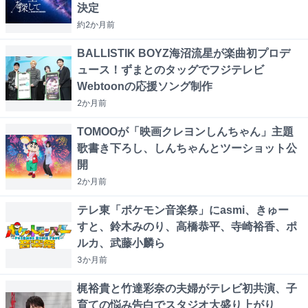
決定
約2か月
前
BALLISTIK BOYZ海沼流星が楽曲初プロデ
ュース！ずまとのタッグでフジテレビ
Webtoonの応援ソング制作
2か月
前
TOMOOが「映画クレヨンしんちゃん」主題
歌書き下ろし、しんちゃんとツーショット公
開
2か月
前
テレ東「ポケモン音楽祭」にasmi、きゅー
すと、鈴木みのり、高橋恭平、寺崎裕香、ポ
ルカ、武藤小麟ら
3か月
前
梶裕貴と竹達彩奈の夫婦がテレビ初共演、子
育ての悩み告白でスタジオ大盛り上がり