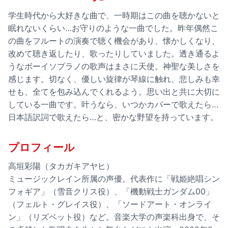
学生時代から大好きな曲で、一時期はこの曲を聴かないと
眠れないくらい…お守りのような一曲でした。昨年偶然こ
の曲をフルートの演奏で聴く機会があり、懐かしくなり、
改めて聴き返したり、歌ったりしていました。透き通るよ
うなボーイソプラノの歌声はまさに天使。神聖な美しさを
感じます。切なく、優しい旋律が琴線に触れ、悲しみも幸
せも、全てを包み込んでくれるよう。思い出と共に大切に
している一曲です。叶うなら、いつかカバーで歌えたら…
日本語訳詞で歌えたら…と、密かな野望を持っています。
プロフィール
高垣彩陽（タカガキアヤヒ）
ミュージックレイン所属の声優。代表作に「戦姫絶唱シン
フォギア」（雪音クリス役）、「機動戦士ガンダム00」
（フェルト・グレイス役）、「ソードアート・オンライ
ン」（リズベット役）など。音楽大学の声楽科出身で、そ