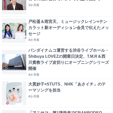
3か月
前
戸松遥＆雨宮天、ミュージックレイン×テン
カラット新オーディション会見で伝えたメッ
セージ
4か月
前
バンダイナムコ運営する渋谷ライブホール・
Shibuya LOVEZの開業日決定、T.M.R＆西
川貴教ライブ皮切りにオープニングシリーズ
開催
4か月
前
大貫妙子×STUTS、NHK「あさイチ」のテ
ーマソングを担当
4か月
前
「アニサマ」第1弾発表でGRANRODEO、