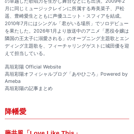
の卓越した歌唱力を生かし舞台などにも出演。2009年2
月に同じミュージックレインに所属する寿美菜子、戸松
遥、豊崎愛生とともに声優ユニット・スフィアを結成。
2010年7月にはシングル「君がいる場所」でソロデビュー
を果たした。2026年1月より放送中のアニメ「悪役令嬢は
隣国の王太子に溺愛される」のオープニング主題歌とエン
ディング主題歌を、フィーチャリングゲストに城田優を迎
えて担当している。
高垣彩陽 Official Website
高垣彩陽オフィシャルブログ「あやひごろ」Powered by
Ameba
高垣彩陽の記事まとめ
降幡愛
藤井風「Love Like This」