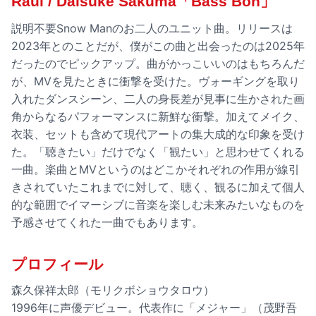
Raul / Daisuke Sakuma「Bass Bon」
説明不要Snow Manのお二人のユニット曲。リリースは
2023年とのことだが、僕がこの曲と出会ったのは2025年
だったのでピックアップ。曲がかっこいいのはもちろんだ
が、MVを見たときに衝撃を受けた。ヴォーギングを取り
入れたダンスシーン、二人の身長差が見事に生かされた画
角からなるパフォーマンスに新鮮な衝撃。加えてメイク、
衣装、セットも含めて現代アートの集大成的な印象を受け
た。「聴きたい」だけでなく「観たい」と思わせてくれる
一曲。楽曲とMVというのはどこかそれぞれの作用が線引
きされていたこれまでに対して、聴く、観るに加えて個人
的な範囲でイマーシブに音楽を楽しむ未来みたいなものを
予感させてくれた一曲でもあります。
プロフィール
森久保祥太郎（モリクボショウタロウ）
1996年に声優デビュー。代表作に「メジャー」（茂野吾