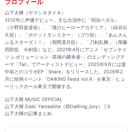
プロフィール
山下大輝（ヤマシタダイキ）
2012年に声優デビュー。主な出演作に「弱虫ペダル」
（小野田坂道役）、「僕のヒーローアカデミア」（緑谷出
久役）、「ポケットモンスター」（ゴウ役）、「あんさん
ぶるスターズ！！」（朔間凛月役）、「刀剣乱舞」（厚藤
四郎役、今剣役）など。2021年4月にアニメ「セブンナイ
ツ レボリューション -英雄の継承者-」のエンディングテ
ーマ「Tail」でアーティストデビュー。2025年9月には畠
中祐とのコラボEP「Share」をリリースした。2026年2
月に恒例イベント「DAIKING Festa Vol.4」を東京・ヒュ
ーリックホール東京で開催する。
山下大輝 MUSIC OFFICIAL
山下大輝 Daiki Yamashita（@DaiKing_boy） | X
山下大輝の記事まとめ