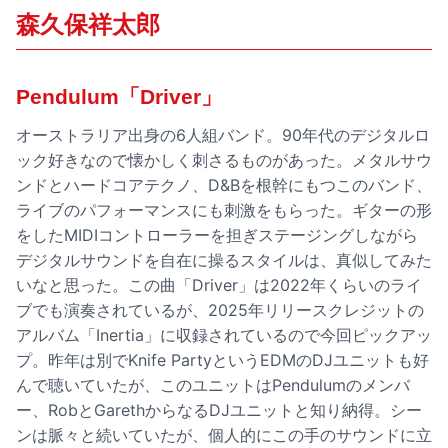
森久保祥太郎
Pendulum「Driver」
オーストラリア出身の6人組バンド。90年代のデジタルロ
ック好きなので懐かしく刺さるものがあった。メタルサウ
ンドとハードコアテクノ、D&Bを根幹にもつこのバンド、
ライブのパフォーマンスにも刺激をもらった。ギターの形
をしたMIDIコントローラーを担ぎステージングしながら
デジタルサウンドを自在に操るスタイルは、真似してみた
いなと思った。この曲「Driver」は2022年くらいのライ
ブでも演奏されているが、2025年リリースクレジットの
アルバム「Inertia」に収録されているので今回ピックアッ
プ。昨年は別でKnife PartyというEDMのDJユニットも好
んで聴いていたが、このユニットはPendulumのメンバ
ー、RobとGarethからなるDJユニットと知り納得。シー
ンは脈々と続いていたが、個人的にこの手のサウンドに立