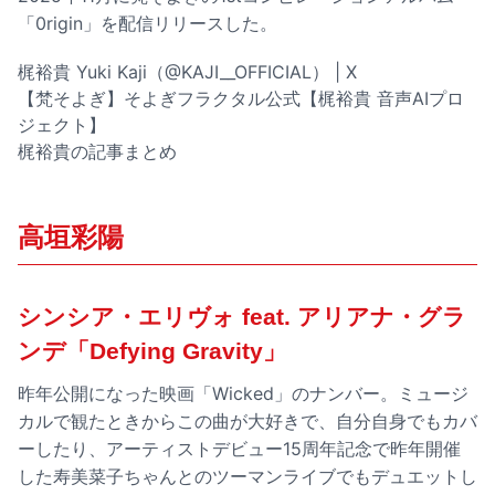
「0rigin」を配信リリースした。
梶裕貴 Yuki Kaji（@KAJI__OFFICIAL） | X
【梵そよぎ】そよぎフラクタル公式【梶裕貴 音声AIプロ
ジェクト】
梶裕貴の記事まとめ
高垣彩陽
シンシア・エリヴォ feat. アリアナ・グラ
ンデ「Defying Gravity」
昨年公開になった映画「Wicked」のナンバー。ミュージ
カルで観たときからこの曲が大好きで、自分自身でもカバ
ーしたり、アーティストデビュー15周年記念で昨年開催
した寿美菜子ちゃんとのツーマンライブでもデュエットし