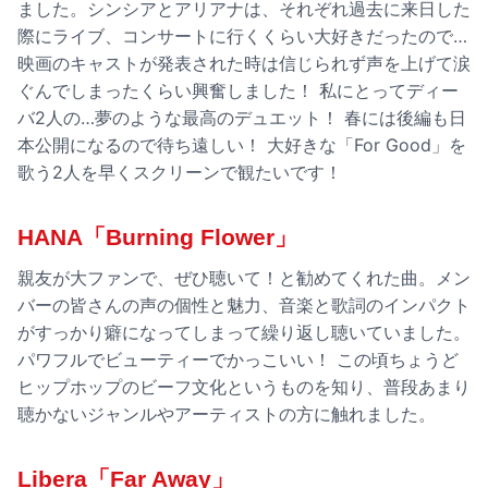
ました。シンシアとアリアナは、それぞれ過去に来日した
際にライブ、コンサートに行くくらい大好きだったので…
映画のキャストが発表された時は信じられず声を上げて涙
ぐんでしまったくらい興奮しました！ 私にとってディー
バ2人の…夢のような最高のデュエット！ 春には後編も日
本公開になるので待ち遠しい！ 大好きな「For Good」を
歌う2人を早くスクリーンで観たいです！
HANA「Burning Flower」
親友が大ファンで、ぜひ聴いて！と勧めてくれた曲。メン
バーの皆さんの声の個性と魅力、音楽と歌詞のインパクト
がすっかり癖になってしまって繰り返し聴いていました。
パワフルでビューティーでかっこいい！ この頃ちょうど
ヒップホップのビーフ文化というものを知り、普段あまり
聴かないジャンルやアーティストの方に触れました。
Libera「Far Away」