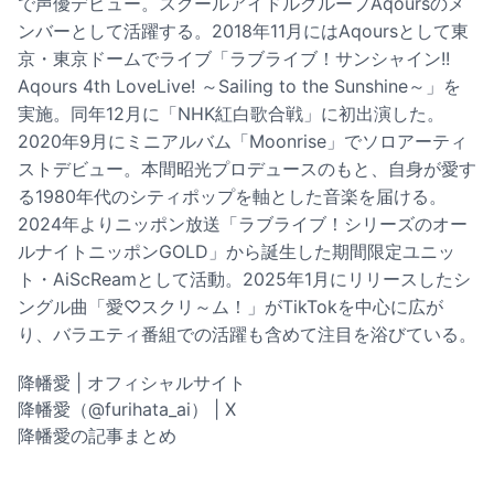
で声優デビュー。スクールアイドルグループAqoursのメ
ンバーとして活躍する。2018年11月にはAqoursとして東
京・東京ドームでライブ「ラブライブ！サンシャイン!!
Aqours 4th LoveLive! ～Sailing to the Sunshine～」を
実施。同年12月に「NHK紅白歌合戦」に初出演した。
2020年9月にミニアルバム「Moonrise」でソロアーティ
ストデビュー。本間昭光プロデュースのもと、自身が愛す
る1980年代のシティポップを軸とした音楽を届ける。
2024年よりニッポン放送「ラブライブ！シリーズのオー
ルナイトニッポンGOLD」から誕生した期間限定ユニッ
ト・AiScReamとして活動。2025年1月にリリースしたシ
ングル曲「愛♡スクリ～ム！」がTikTokを中心に広が
り、バラエティ番組での活躍も含めて注目を浴びている。
降幡愛 | オフィシャルサイト
降幡愛（@furihata_ai） | X
降幡愛の記事まとめ