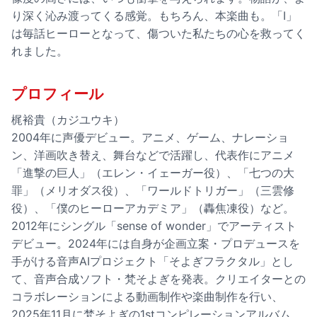
り深く沁み渡ってくる感覚。もちろん、本楽曲も。「I」
は毎話ヒーローとなって、傷ついた私たちの心を救ってく
れました。
プロフィール
梶裕貴（カジユウキ）
2004年に声優デビュー。アニメ、ゲーム、ナレーショ
ン、洋画吹き替え、舞台などで活躍し、代表作にアニメ
「進撃の巨人」（エレン・イェーガー役）、「七つの大
罪」（メリオダス役）、「ワールドトリガー」（三雲修
役）、「僕のヒーローアカデミア」（轟焦凍役）など。
2012年にシングル「sense of wonder」でアーティスト
デビュー。2024年には自身が企画立案・プロデュースを
手がける音声AIプロジェクト「そよぎフラクタル」とし
て、音声合成ソフト・梵そよぎを発表。クリエイターとの
コラボレーションによる動画制作や楽曲制作を行い、
2025年11月に梵そよぎの1stコンピレーションアルバム