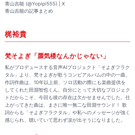
青山吉能 (@Yopipi555) | X
青山吉能の記事まとめ
梶裕貴
梵そよぎ「蜃気楼なんかじゃない」
私がプロデュースする音声AIプロジェクト「そよぎフラク
タル」より、梵そよぎが歌うコンピアルバムの中の一曲。
作詞作曲は、10年以上前、ソロ活動の際にも楽曲提供を
してくれた田淵智也くん。自分にとって大切なプロジェク
トだからこそ、今回も彼の存在は欠かせませんでした。仕
上がってきた曲は、まさに唯一無二な田淵サウンド！ 歌
詞からも「そよぎフラクタル」や私へのメッセージが強く
感じられ、聴いていて思わず涙が出そうになりました。