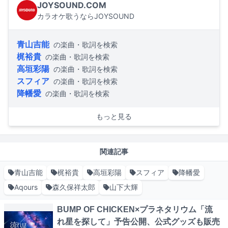
JOYSOUND.COM
カラオケ歌うならJOYSOUND
青山吉能
の楽曲・歌詞を検索
梶裕貴
の楽曲・歌詞を検索
高垣彩陽
の楽曲・歌詞を検索
スフィア
の楽曲・歌詞を検索
降幡愛
の楽曲・歌詞を検索
もっと見る
関連記事
青山吉能
梶裕貴
高垣彩陽
スフィア
降幡愛
Aqours
森久保祥太郎
山下大輝
BUMP OF CHICKEN×プラネタリウム「流
れ星を探して」予告公開、公式グッズも販売