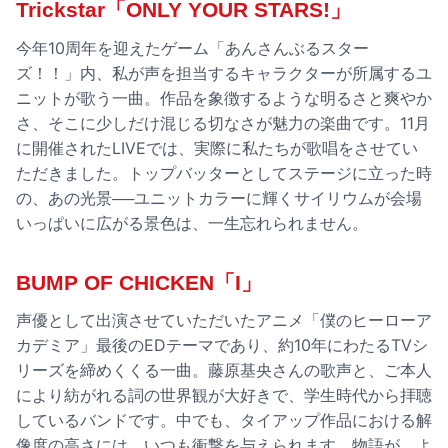
Trickstar「ONLY YOUR STARS!」
今年10周年を迎えたゲーム「あんさんぶるスター
ズ！！」内、私が声を担当するキャラクターが所属するユ
ニットが歌う一曲。作品を象徴するような明るさと爽やか
さ、そこに少しだけ混じる切なさが魅力の楽曲です。11月
に開催されたLIVEでは、実際に私たちが歌唱をさせてい
ただきました。トップバッターとしてステージに立った時
の、あの光景──ユニットカラーに輝くサイリウムが会場
いっぱいに広がる景色は、一生忘れられません。
BUMP OF CHICKEN「I」
声優として出演させていただいたアニメ「僕のヒーローア
カデミア」最後のEDテーマであり、約10年にわたるTVシ
リーズを締めくくる一曲。藤原基央さんの歌声と、ご本人
により紡がれる詞の世界観が大好きで、学生時代から拝聴
しているバンドです。中でも、タイアップ作品における解
像度の高さには、いつも衝撃を与えられます。物語が、よ