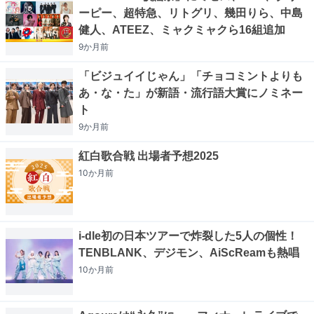
ーピー、超特急、リトグリ、幾田りら、中島
健人、ATEEZ、ミャクミャクら16組追加
9か月
前
「ビジュイイじゃん」「チョコミントよりも
あ・な・た」が新語・流行語大賞にノミネー
ト
9か月
前
紅白歌合戦 出場者予想2025
10か月
前
i-dle初の日本ツアーで炸裂した5人の個性！
TENBLANK、デジモン、AiScReamも熱唱
10か月
前