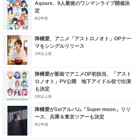
Aqours、9人最後のワンマンライブ開催決
定
約2年
前
降幡愛、アニメ「アストロノオト」OPテー
マをシングルリリース
2年以上
前
降幡愛が新曲でアニメOP初担当、「アスト
ロノオト」PV公開 地下アイドル役で出演
も決定
2年以上
前
降幡愛が1stアルバム「Super moon」リリ
ース、兵庫＆東京ツアーも決定
約3年
前