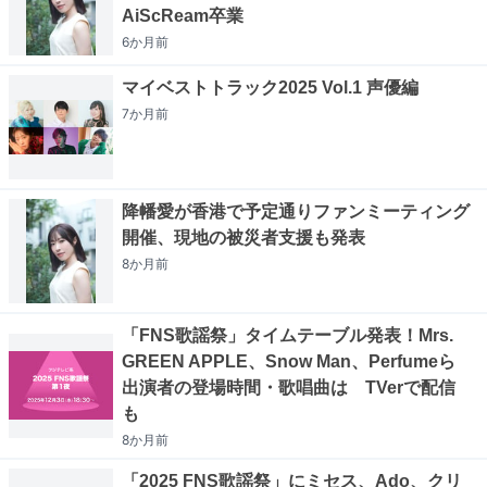
AiScReam卒業
6か月
前
マイベストトラック2025 Vol.1 声優編
7か月
前
降幡愛が香港で予定通りファンミーティング
開催、現地の被災者支援も発表
8か月
前
「FNS歌謡祭」タイムテーブル発表！Mrs.
GREEN APPLE、Snow Man、Perfumeら
出演者の登場時間・歌唱曲は TVerで配信
も
8か月
前
「2025 FNS歌謡祭」にミセス、Ado、クリ