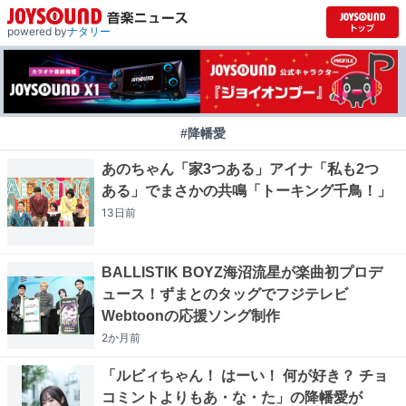
powered by
ナタリー
#降幡愛
あのちゃん「家3つある」アイナ「私も2つ
ある」でまさかの共鳴「トーキング千鳥！」
13日
前
BALLISTIK BOYZ海沼流星が楽曲初プロデ
ュース！ずまとのタッグでフジテレビ
Webtoonの応援ソング制作
2か月
前
「ルビィちゃん！ はーい！ 何が好き？ チョ
コミントよりもあ・な・た」の降幡愛が