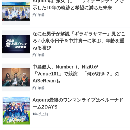
Aqoursは“永久”に……フィナーレライブで
示した10年の軌跡と希望に満ちた未来
約1年
前
なにわ男子が解説「ギラギラサマー」見どこ
ろ / 小泉今日子＆中井貴一に学ぶ、年齢を重
ねる喜び
約1年
前
中島健人、Number_i、NiziUが
「Venue101」で競演 「何が好き？」の
AiScReamも
約1年
前
Aqours最後のワンマンライブはベルーナド
ーム2DAYS
1年以上
前