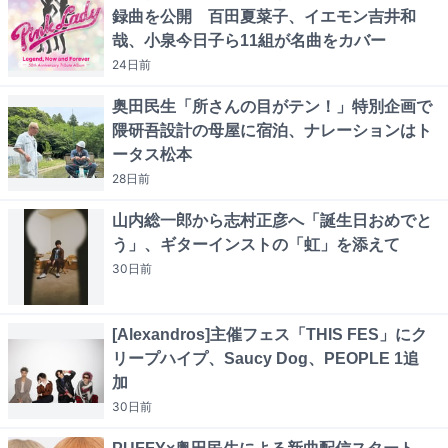
録曲を公開 百田夏菜子、イエモン吉井和
哉、小泉今日子ら11組が名曲をカバー
24日
前
奥田民生「所さんの目がテン！」特別企画で
隈研吾設計の母屋に宿泊、ナレーションはト
ータス松本
28日
前
山内総一郎から志村正彦へ「誕生日おめでと
う」、ギターインストの「虹」を添えて
30日
前
[Alexandros]主催フェス「THIS FES」にク
リープハイプ、Saucy Dog、PEOPLE 1追
加
30日
前