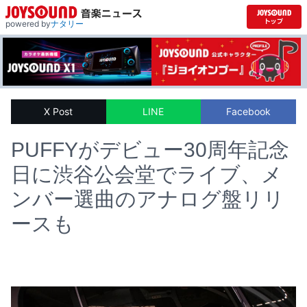
powered by
ナタリー
X Post
LINE
Facebook
PUFFYがデビュー30周年記念
日に渋谷公会堂でライブ、メ
ンバー選曲のアナログ盤リリ
ースも