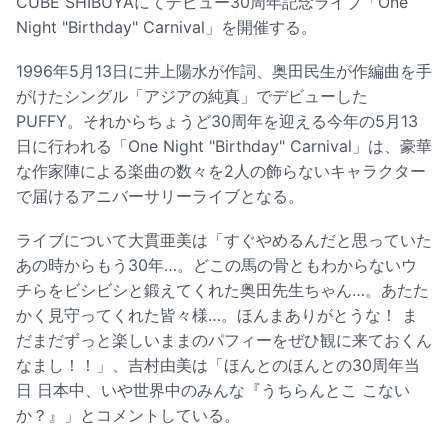
CUBE SHIBUYAにてデビュー30周年記念ライブ「One
Night "Birthday" Carnival」を開催する。
1996年5月13日に井上陽水が作詞、奥田民生が作編曲を手
がけたシングル「アジアの純真」でデビューした
PUFFY。それからちょうど30周年を迎える今年の5月13
日に行われる「One Night "Birthday" Carnival」は、豪華
な作家陣による楽曲の数々を2人の飾らないキャラクター
で届けるアニバーサリーライブとなる。
ライブについて大貫亜美は「すぐやめるんだと思っていた
あの時からもう30年…。どこの馬の骨ともわからないウ
チらをビシビシと鍛えてくれた奥田先生ちゃん…。あたた
かく見守ってくれた皆々様…。ほんまありがとうな！ ま
だまだずっと楽しいままのパフィーをぜひ観に来ておくん
なまし！！」、吉村由美は「ほんとのほんとの30周年当
日 日本中、いや世界中のみんな『うちらんとこ こない
か？』」とコメントしている。