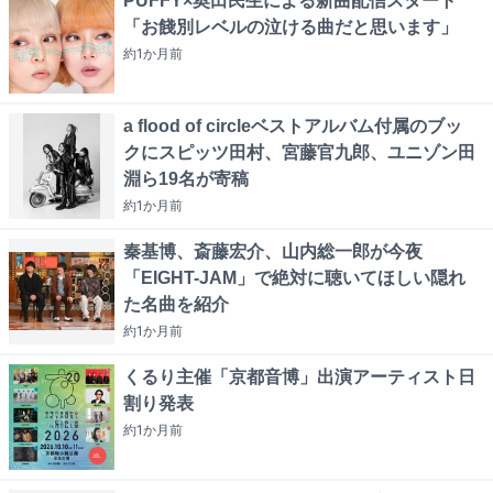
PUFFY×奥田民生による新曲配信スタート
「お餞別レベルの泣ける曲だと思います」
約1か月
前
a flood of circleベストアルバム付属のブッ
クにスピッツ田村、宮藤官九郎、ユニゾン田
淵ら19名が寄稿
約1か月
前
秦基博、斎藤宏介、山内総一郎が今夜
「EIGHT-JAM」で絶対に聴いてほしい隠れ
た名曲を紹介
約1か月
前
くるり主催「京都音博」出演アーティスト日
割り発表
約1か月
前