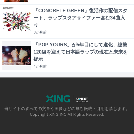
「CONCRETE GREEN」復活作の配信スタ
ート、ラップスタアサイファー含む34曲入
り
3か月
前
「POP YOURS」が5年目にして進化、総勢
120組を迎えて日本語ラップの現在と未来を
提示
4か月
前
当サイトのすべての文章や画像などの無断転載・引用を禁じます。
Copyright XING INC.All Rights Reserved.