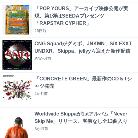
「POP YOURS」アーカイブ映像公開が実
現、第1弾はSEEDAプレゼンツ
「RAPSTAR CYPHER」
26日
前
CNG Squadがグミボ、JNKMN、SiX FXXT
UNDXR、Skippa、jellyyら迎えた新作配信
約1か月
前
「CONCRETE GREEN」最新作のCD＆Tシ
ャツ発売
2か月
前
Worldwide Skippaが1stアルバム「Never
Skip Me」リリース、客演なし全13曲入り
3か月
前