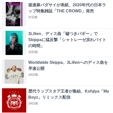
舐達麻バダサイが表紙、2020年代の日本ラ
ップ特集雑誌「THE CROWD」発売
21日
前
3Li¥en、ディス曲「嘘つきバギー」で
Skippaに猛反撃「シャトレーゼ戻れバイト
の時間」
22日
前
Worldwide Skippa、3Li¥enへのディス曲を
早速公開
24日
前
歴代ラップスタア王者が集結、Kohjiya「Ma
Boyz」リミックス配信
24日
前