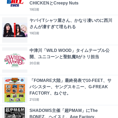
CHICKENとCreepy Nuts
19日
前
ヤバイTシャツ屋さん、かなり凄いのに西川
さんが凄すぎて埋もれる
19日
前
中津川「WILD WOOD」タイムテーブル公
開、ユニコーンと聖飢魔IIがトリ担当
20日
前
「FOMARE大陸」最終発表で10-FEET、サ
バシスター、ヤングスキニー、G-FREAK
FACTORY、ねぐせ。
21日
前
SHADOWS主催「超PMAM」にThe
BONEZ、ヘイスミ、Age Factory、