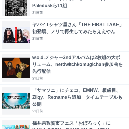
Paleduskら11組
21日
前
ヤバイTシャツ屋さん「THE FIRST TAKE」
初登場、ノリで再生してみたらええやん
21日
前
w.o.d.メジャー2ndアルバムは2枚組の大ボ
リューム、nerdwitchkomugichan参加曲を
先行配信
21日
前
「サマソニ」にチェコ、EMNW、板歯目、
Zilqy、Re:nameら追加 タイムテーブルも
公開
21日
前
福井県敦賀市フェス「おぼろっく」に