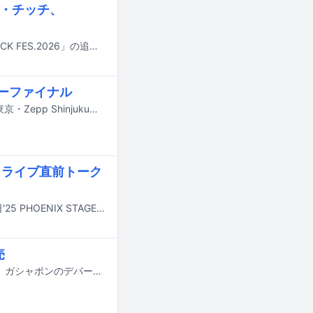
ヒロ・チッチ、
6月27日と28日に群馬・高崎にて開催されるロックフェス「TAKASAKI CITY ROCK FES.2026」の追加出演アーティストが発表された。
ーファイナル
セントチヒロ・チッチ（ex. BiSH）の音楽プロジェクト・CENTが、2月25日に東京・Zepp Shinjuku（TOKYO）で全国ツアーのファイナル公演「BIG BIG LOVE TOUR FINAL LOVE YA ♡♡♡」を開催した。
トライブ直前トーク
2月14日に東京・Zepp DiverCity（TOKYO）でのワンマンライブ「メロン記念日'25 PHOENIX STAGE ～完熟メロン～」の開催を控えるメロン記念日が、2月6日に東京・ロフトプラスワンにてトークイベント「メロン記念日25周年総括お話会～バレンタインデーはお台場集合大作戦～」を行った。イベントにはメンバー斉藤瞳、村田めぐみ、柴田あゆみのみならず、メロン記念日にゆかりのあるゲストが続々登場。3時間にわたってトークを繰り広げた。
売
BiSHのピンズカプセルトイが、本日1月30日よりHMV対象15店舗、gashacoco、ガシャポンのデパートほかで順次発売される。