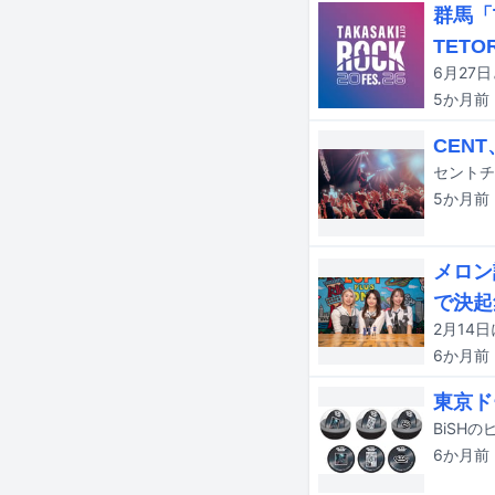
群馬「T
TETO
5か月
前
CEN
5か月
前
メロン
で決起
6か月
前
東京ド
6か月
前