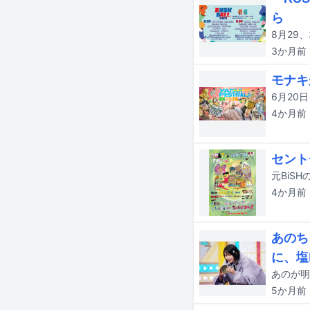
ら
3か月
前
モナキ
4か月
前
セントチ
4か月
前
あのち
に、塩
5か月
前