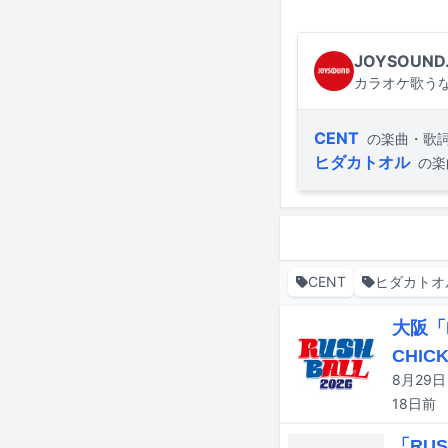
JOYSOUND
カラオケ歌うな
CENT
の楽曲・歌
ヒダカトオル
の楽
CENT
ヒダカトオ
大阪「
CHICK
18日
前
「RU