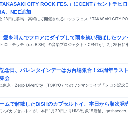
AKASAKI CITY ROCK FES.」にCENT / セントチ
RA、NEE追加
T、愛を叫んでフロアにダイブして雨を笑い飛ばしたツア
記念日、バレンタインデーはお台場集合！25周年ラス
集会
ームで解散したBiSHのカプセルトイ、本日から順次発