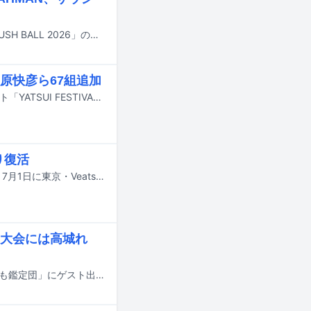
8月29、30日に大阪・泉大津フェニックスで開催される野外ライブイベント「RUSH BALL 2026」の出演アーティスト第1弾が発表された。
原快彦ら67組追加
6月20日と21日に東京・渋谷で開催される、やついいちろう主催のライブイベント「YATSUI FESTIVAL! 2026」の出演アーティスト最終発表が行われた。
ぶり復活
元BiSHのセントチヒロ・チッチがキュレーターを務めるライブイベントが復活。7月1日に東京・Veats Shibuyaで「THAT is YOUTH!!!!FES vol.3」が開催されることが決定した。
大会には高城れ
あのが明日3月24日にテレビ東京系で放送されるバラエティ番組「開運！なんでも鑑定団」にゲスト出演する。