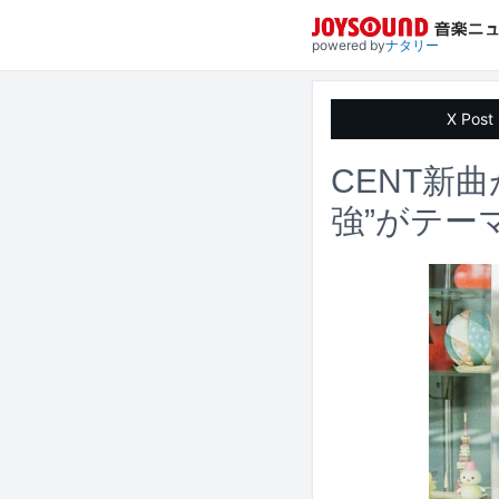
powered by
ナタリー
X Post
CENT新
強”がテー