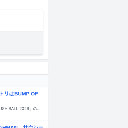
リはBUMP OF
8月29日と30日に大阪・泉大津フェニックスで行われる野外ライブイベント「RUSH BALL 2026」のタイムテーブルが公開された。
AHMAN、サウシー