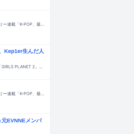
大きな話題から気になる小ネタまで、“最近のK-POP”をまとめて振り返るマンスリー連載「K-POP、最近どう？」。5月は、アメリカの「American Music Awards（AMAs）」にて、BTSが最高賞である「Artist of the Year」を含む3冠に輝き、さらに6月のFIFAワールドカップ決勝のハーフタイムショー出演が予告されるというビッグニュースが。W杯開幕セレモニーではBLACKPINKのリサが公式ソングの歌唱に参加することも明らかになり胸を躍らせたファンも多いのではないでしょうか。一方で、「KCON JAPAN」「ASIA STAR ENTERTAINER AWARDS」（ASEA）、2PMの約10年ぶりとなる東京ドーム公演、SEVENTEENやTOMORROW X TOGETHERがファンミーティングを行いK-POPシーンを代表するスターたちがこぞって来日するなど、日本国内もイベントづくし。本稿では、そんな5月のK-POPシーンから、印象的な出来事をピックアップしてお届けします。
Kep1er生んだ人
Mnetによる、新ガールズグループ結成に向けたサバイバルオーディション番組「GIRLS PLANET 2」が2027年に配信されることが決定。本日5月1日、グローバル参加者の募集がスタートした。
大きな話題から気になる小ネタまで、“最近のK-POP”をまとめて振り返るマンスリー連載「K-POP、最近どう？」。BTSの3年9カ月ぶりのカムバックが大きな話題となった3月ですが、季節の変わり目ともあってか、ENHYPENメンバーの脱退やJ.Y. ParkのJYP取締役辞任など、契約にまつわるニュースがこれまでの月と比べて多く見られました。本稿では、そんな3月のK-POPシーンから、印象的な出来事をピックアップしてお届けします。
元EVNNEメンバ