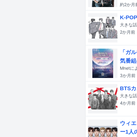
約2か月
K-P
2か月
前
「ガル
気番組
3か月
前
BTSカ
4か月
前
ウィエ
ー1人