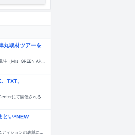
国弾丸取材ツアーを
テレビ朝日で放送中の音楽バラエティ「M:ZINE」の7月、8月放送回にて、若井滉斗（Mrs. GREEN APPLE）、山添寛（相席スタート）、テレビ朝日アナウンサーの林美桜の韓国弾丸取材ツアーの模様がオンエアされる。
E、TXT、
8月にアメリカ・ロサンゼルスのCrypto.com ArenaとLos Angeles Convention Centerにて開催されるフェス「KCON LA 2026」の模様がTELASAで生配信される。
まとい“NEW
ZEROBASEONEが6月23日発売のファッション雑誌「SPUR」8月号スペシャルエディションの表紙に登場する。