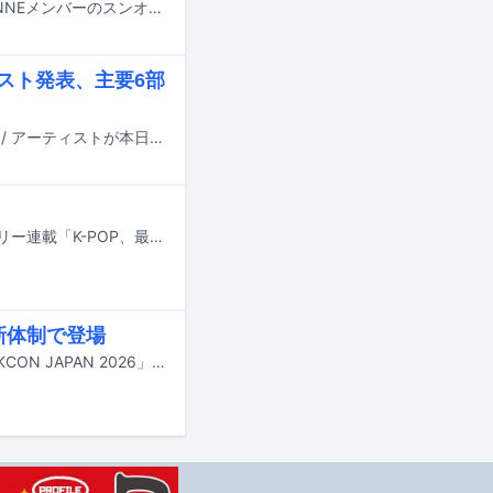
元ZEROBASEONEメンバーのジャンハオ、リッキー、ギュビン、ユジンと元EVNNEメンバーのスンオンの5人からなる、YHエンタテインメント（旧ウィエファエンタテインメント）の5人組グループ「AND2BLE」（アンダブル）が結成された。
ーティスト発表、主要6部
国内最大規模の国際音楽賞「MUSIC AWARDS JAPAN 2026」のエントリー作品 / アーティストが本日3月19日に発表された。
大きな話題から気になる小ネタまで、“最近のK-POP”をまとめて振り返るマンスリー連載「K-POP、最近どう？」。まだまだ冷え込みの厳しい日が続きますが、K-POPシーンではそんな寒さを吹き飛ばすような、熱いニュースが相次ぎました。2月はBLACKPINKの約3年半ぶりとなるミニアルバム発売や、宇宙少女の10周年を記念した楽曲リリース、そして同じく10周年を記念したI.O.Iのカムバック発表など、“第3世代”ガールズグループによる力強い動きが印象的でした。ほかにもTWSの日本デビュー曲「はじめまして」韓国語版のリリースや、ATEEZの再契約後初のカムバック、ステラの英語パートが話題のHearts2Hearts「RUDE!」、NCTの“人気ケミ”ジェノ＆ジェミンのユニットデビュー曲など話題作も目白押し。本稿では、そんな2月のK-POPシーンから、印象的な出来事をピックアップしてお届けします。
の新体制で登場
ZEROBASEONEが、5月8日から10日にかけて千葉・幕張メッセで開催される「KCON JAPAN 2026」に出演する。