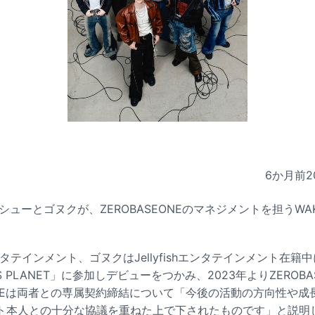
6か月前
2
のマシューとゴヌクが、ZEROBASEONEのマネジメントを担うWA
タテインメント、ゴヌクはJellyfishエンタテインメント在籍
 PLANET」に参加しデビューをつかみ、2023年よりZEROB
ONEは両者との専属契約締結について「今後の活動の方向性や成
ト本人との十分な協議を重ねた上で下されたものです」と説明