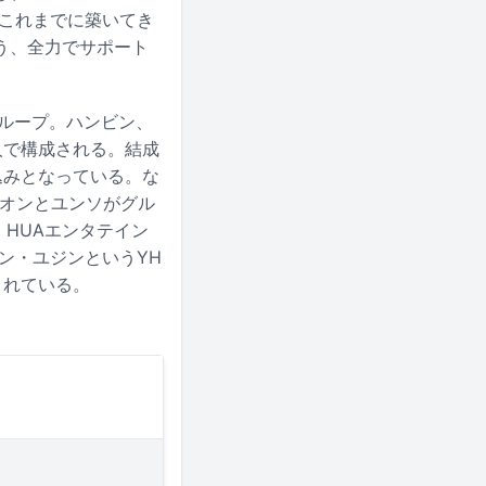
てこれまでに築いてき
う、全力でサポート
ズグループ。ハンビン、
人で構成される。結成
込みとなっている。な
スンオンとユンソがグル
 HUAエンタテイン
ハン・ユジンというYH
されている。