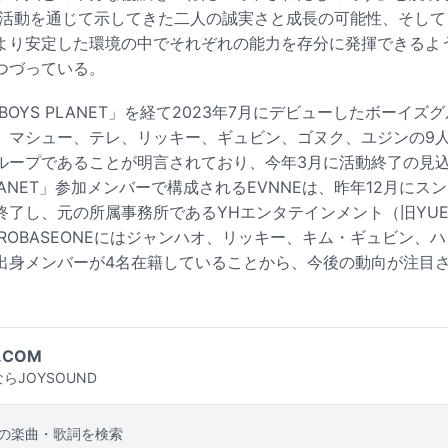
NEの活動を通じて示してきた二人の誠実さと成長の可能性、そし
より安定した環境の中でそれぞれの能力を存分に発揮できるよ
つづっている。
は「BOYS PLANET」を経て2023年7月にデビューしたボーイ
、マシュー、テレ、リッキー、ギュビン、ゴヌク、ユジンの9
ループであることが明言されており、今年3月に活動終了の見
PLANET」参加メンバーで構成されるEVNNEは、昨年12月に
了し、元の所属事務所であるYHエンタテインメント（旧YUE
ROBASEONEにはジャンハオ、リッキー、キム・ギュビン、
出身メンバーが4名在籍していることから、今後の動向が注目
.COM
らJOYSOUND
の楽曲・歌詞を検索