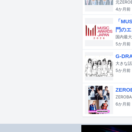
4か月
前
「MUS
門のエ
5か月
前
G-D
5か月
前
ZERO
6か月
前