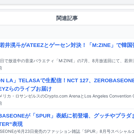
関連記事
若井滉斗がATEEZとゲーセン対決！「M:ZINE」で韓
前
N LA」TELASAで生配信！NCT 127、ZEROBASEON
KEYZらのライブお届け
前
OBASEONEが「SPUR」表紙に初登場、グッチやプラダ
TER”表現