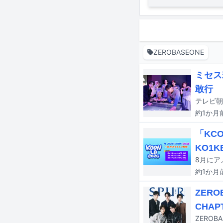
ZEROBASEONE
ミセス
敢行
約1か月
「KCO
KO1
約1か月
ZER
CHAP