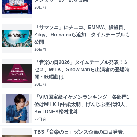
20日
前
「サマソニ」にチェコ、EMNW、板歯目、
Zilqy、Re:nameら追加 タイムテーブルも
公開
20日
前
「音楽の日2026」タイムテーブル発表！ミ
セス、M!LK、Snow Manら出演者の登場時
間・歌唱曲は
20日
前
「ViVi国宝級イケメンランキング」各部門1
位はM!LK山中柔太朗、げんじぶ杢代和人、
SixTONES松村北斗
22日
前
TBS「音楽の日」ダンス企画の曲目発表、