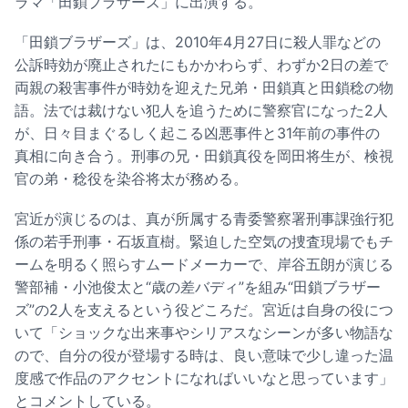
ラマ「田鎖ブラザーズ」に出演する。
「田鎖ブラザーズ」は、2010年4月27日に殺人罪などの
公訴時効が廃止されたにもかかわらず、わずか2日の差で
両親の殺害事件が時効を迎えた兄弟・田鎖真と田鎖稔の物
語。法では裁けない犯人を追うために警察官になった2人
が、日々目まぐるしく起こる凶悪事件と31年前の事件の
真相に向き合う。刑事の兄・田鎖真役を岡田将生が、検視
官の弟・稔役を染谷将太が務める。
宮近が演じるのは、真が所属する青委警察署刑事課強行犯
係の若手刑事・石坂直樹。緊迫した空気の捜査現場でもチ
ームを明るく照らすムードメーカーで、岸谷五朗が演じる
警部補・小池俊太と“歳の差バディ”を組み“田鎖ブラザー
ズ”の2人を支えるという役どころだ。宮近は自身の役につ
いて「ショックな出来事やシリアスなシーンが多い物語な
ので、自分の役が登場する時は、良い意味で少し違った温
度感で作品のアクセントになればいいなと思っています」
とコメントしている。