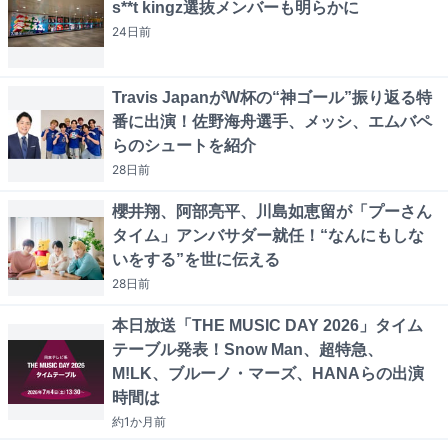
s**t kingz選抜メンバーも明らかに
24日
前
Travis JapanがW杯の“神ゴール”振り返る特
番に出演！佐野海舟選手、メッシ、エムバペ
らのシュートを紹介
28日
前
櫻井翔、阿部亮平、川島如恵留が「プーさん
タイム」アンバサダー就任！“なんにもしな
いをする”を世に伝える
28日
前
本日放送「THE MUSIC DAY 2026」タイム
テーブル発表！Snow Man、超特急、
M!LK、ブルーノ・マーズ、HANAらの出演
時間は
約1か月
前