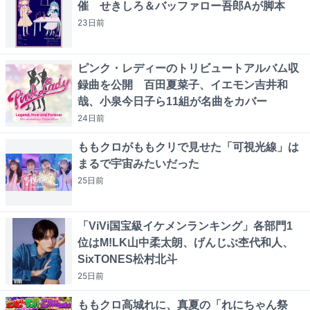
催 せきしろ＆バッファロー吾郎Aが脚本
23日
前
ピンク・レディーのトリビュートアルバム収
録曲を公開 百田夏菜子、イエモン吉井和
哉、小泉今日子ら11組が名曲をカバー
24日
前
ももクロがももクリで見せた「可視光線」は
まるで宇宙みたいだった
25日
前
「ViVi国宝級イケメンランキング」各部門1
位はM!LK山中柔太朗、げんじぶ杢代和人、
SixTONES松村北斗
25日
前
ももクロ高城れに、真夏の「れにちゃん祭