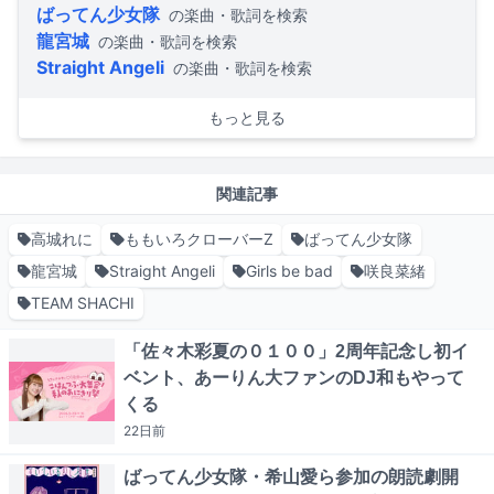
ばってん少女隊
の楽曲・歌詞を検索
龍宮城
の楽曲・歌詞を検索
Straight Angeli
の楽曲・歌詞を検索
もっと見る
関連記事
高城れに
ももいろクローバーZ
ばってん少女隊
龍宮城
Straight Angeli
Girls be bad
咲良菜緒
TEAM SHACHI
「佐々木彩夏の０１００」2周年記念し初イ
ベント、あーりん大ファンのDJ和もやって
くる
22日
前
ばってん少女隊・希山愛ら参加の朗読劇開