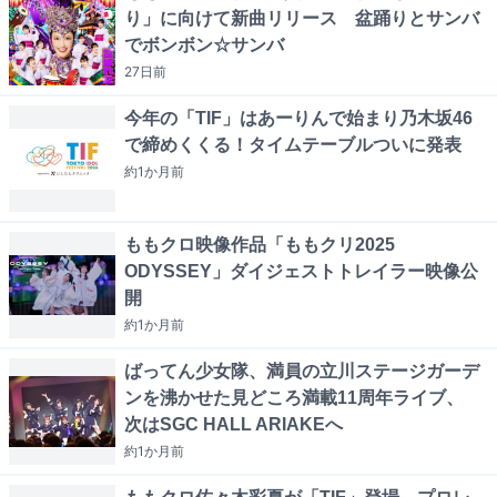
り」に向けて新曲リリース 盆踊りとサンバ
でボンボン☆サンバ
27日
前
今年の「TIF」はあーりんで始まり乃木坂46
で締めくくる！タイムテーブルついに発表
約1か月
前
ももクロ映像作品「ももクリ2025
ODYSSEY」ダイジェストトレイラー映像公
開
約1か月
前
ばってん少女隊、満員の立川ステージガーデ
ンを沸かせた見どころ満載11周年ライブ、
次はSGC HALL ARIAKEへ
約1か月
前