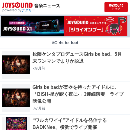
powered by
ナタリー
#Girls be bad
松隈ケンタプロデュースGirls be bad、5月
末ワンマンでまりか脱退
2か月
前
Girls be badが楽器を持ったアイドルに、
「BiSH-星が瞬く夜に-」3連続演奏 ライブ
映像公開
3か月
前
“ワルカワイイ”アイドルを発信する
BADKNee、横浜でライブ開催