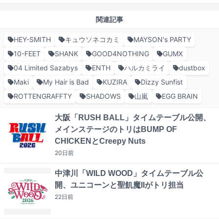
関連記事
HEY-SMITH
キュウソネコカミ
MAYSON's PARTY
10-FEET
SHANK
GOOD4NOTHING
GUMX
04 Limited Sazabys
ENTH
ハルカミライ
dustbox
Maki
My Hair is Bad
KUZIRA
Dizzy Sunfist
ROTTENGRAFFTY
SHADOWS
山嵐
EGG BRAIN
大阪「RUSH BALL」タイムテーブル公開、
メインステージのトリはBUMP OF
CHICKENとCreepy Nuts
20日
前
中津川「WILD WOOD」タイムテーブル公
開、ユニコーンと聖飢魔IIがトリ担当
22日
前