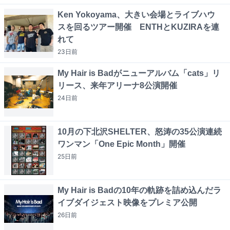
Ken Yokoyama、大きい会場とライブハウ
スを回るツアー開催 ENTHとKUZIRAを連
れて
23日
前
My Hair is Badがニューアルバム「cats」リ
リース、来年アリーナ8公演開催
24日
前
10月の下北沢SHELTER、怒涛の35公演連続
ワンマン「One Epic Month」開催
25日
前
My Hair is Badの10年の軌跡を詰め込んだラ
イブダイジェスト映像をプレミア公開
26日
前