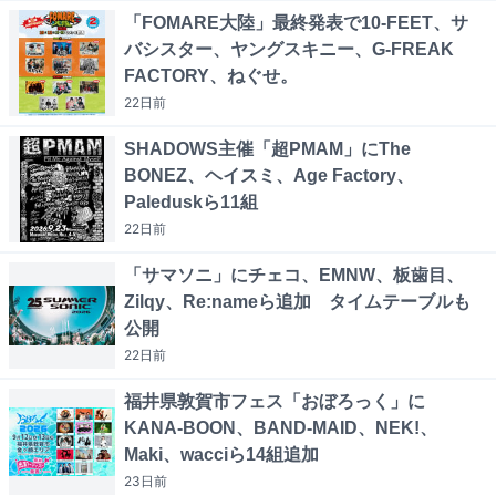
「FOMARE大陸」最終発表で10-FEET、サ
バシスター、ヤングスキニー、G-FREAK
FACTORY、ねぐせ。
22日
前
SHADOWS主催「超PMAM」にThe
BONEZ、ヘイスミ、Age Factory、
Paleduskら11組
22日
前
「サマソニ」にチェコ、EMNW、板歯目、
Zilqy、Re:nameら追加 タイムテーブルも
公開
22日
前
福井県敦賀市フェス「おぼろっく」に
KANA-BOON、BAND-MAID、NEK!、
Maki、wacciら14組追加
23日
前