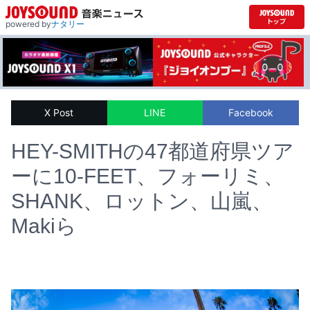
powered by
ナタリー
X Post
LINE
Facebook
HEY-SMITHの47都道府県ツア
ー​に10-FEET、フォーリミ、
SHANK、ロットン、山嵐、
Makiら