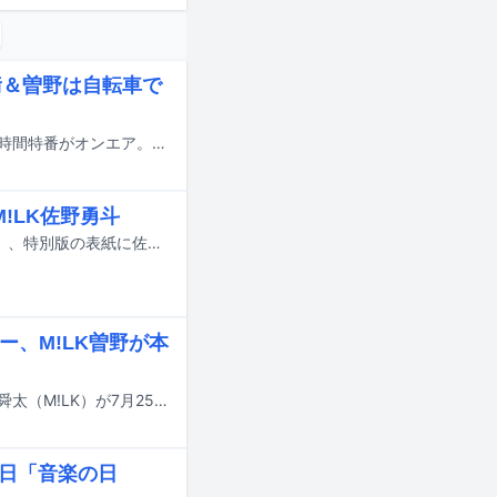
﨑＆曽野は自転車で
本日7月19日、TBS系にて二宮和也がMCを務めるバラエティ「ニノなのに」の2時間特番がオンエア。M!LK、稲葉通陽（B&ZAI）らが出演する。
!LK佐野勇斗
7月23日に発売される雑誌「Ray」9月号通常版の表紙に一ノ瀬美空（乃木坂46）、特別版の表紙に佐野勇斗（M!LK）が登場する。
ー、M!LK曽野が本
アイナ・ジ・エンド、あの、おヨネ（モナキ）、ジェシー（SixTONES）、曽野舜太（M!LK）が7月25日にTBS系で放送される番組「トーキング千鳥！」に出演する。
、本日「音楽の日