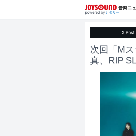
powered by
ナタリー
X Post
次回「Mス
真、RIP S