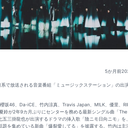
5か月前
20
朝日系で放送される音楽番組「ミュージックステーション」の出
46、Da-iCE、竹内涼真、Travis Japan、M!LK、優里、R
鈴が2年9カ月ぶりにセンターを務める最新シングル曲「The growi
panは七五三掛龍也が出演するドラマの挿入歌「陰ニモ日向ニモ」を
に話題を集めている新曲「爆裂愛してる」を披露する。竹内は主