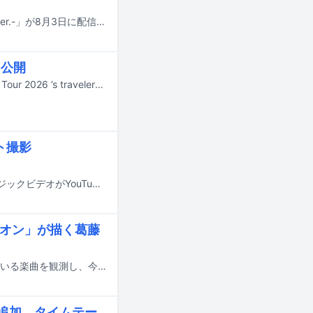
Travis Japanの楽曲「On My Road」の新バージョン「On My Road -Stadium ver.-」が8月3日に配信リリースされることが決定。本日7月18日放送のTBS系「音楽の日2026」で初披露される。
を公開
Travis Japanが8月26日にリリースするライブ映像作品「Travis Japan Concert Tour 2026 ’s travelers」の初回限定盤に収録される特典映像のティザーがYouTubeで公開された。
ト撮影
M!LKが本日7月17日に新曲「You!Joy!Parade!」を配信リリース。本作のミュージックビデオがYouTubeにて公開された。
オリオン」が描く葛藤
YouTubeでの視聴回数チャートや、ストリーミングサービスでの再生数が伸びている楽曲を観測し、今何が注目されているのかを解説する週イチ連載「再生数急上昇ソング定点観測」。今週はYouTubeで7月3日から7月9日にかけて集計されたミュージックビデオランキングの中から要注目トピックをピックアップします。
eら追加 タイムテー