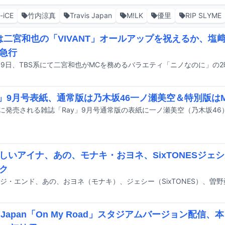
-iCE
竹内涼真
Travis Japan
M!LK
優里
RIP SLYME
Kは二宮和也の「VIVANT」オールアップを祝えるか、塩
急行
y」9月号表紙、通常版は乃木坂46一ノ瀬美空＆特別版はM
しいアイナ、あの、モナキ・おヨネ、SixTONESジェシ
ク
is Japan「On My Road」スタジアムバージョン配信