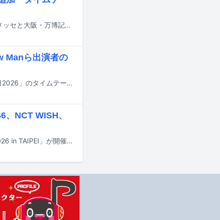
8月14日から16日までの3日間にわたり、千葉・ZOZOマリンスタジアム＆幕張メッセと大阪・万博記念公園で行われる音楽フェスティバル「SUMMER SONIC 2026」の追加出演アーティストが発表された。
w Manら出演者の
明日7月18日にTBS系で8時間にわたって放送される夏の大型音楽特番「音楽の日2026」のタイムテーブルが発表された。
46、NCT WISH、
10月24、25日に台湾・TAIPEI ARENAでライブイベント「MUSIC EXPO LIVE 2026 in TAIPEI」が開催される。