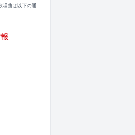
歌唱曲は以下の通
情報
）