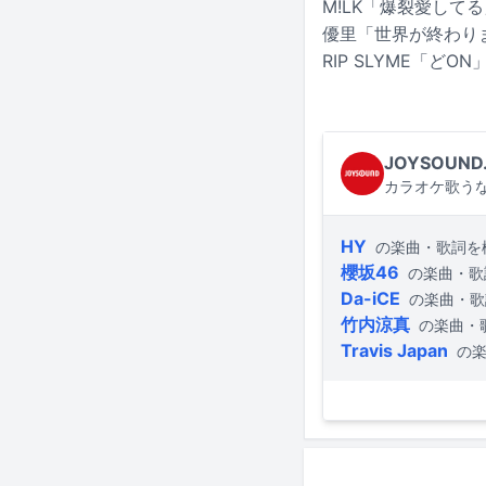
M!LK「爆裂愛して
優里「世界が終わり
RIP SLYME「どON
JOYSOUND
カラオケ歌うな
HY
の楽曲・歌詞を
櫻坂46
の楽曲・歌
Da-iCE
の楽曲・歌
竹内涼真
の楽曲・
Travis Japan
の