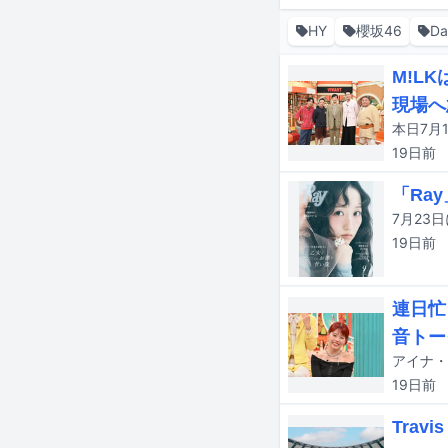
HY
櫻坂46
Da
M!L
現場へ
19日
前
「Ra
19日
前
連日忙
音トー
19日
前
Trav