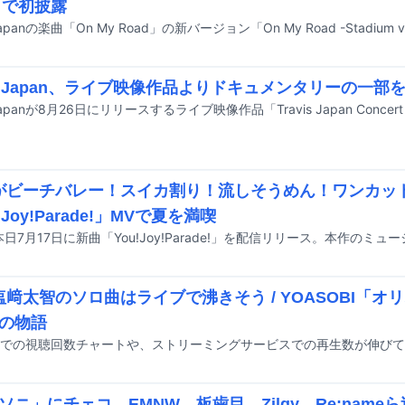
6」で初披露
vis Japan、ライブ映像作品よりドキュメンタリーの一部
Kがビーチバレー！スイカ割り！流しそうめん！ワンカッ
!Joy!Parade!」MVで夏を満喫
K塩﨑太智のソロ曲はライブで沸きそう / YOASOBI「
の物語
ソニ」にチェコ、EMNW、板歯目、Zilqy、Re:nam