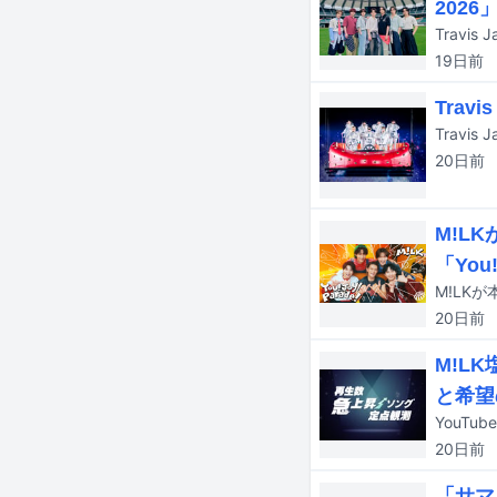
202
19日
前
Tra
20日
前
M!L
「You
20日
前
M!L
と希望
20日
前
「サマ