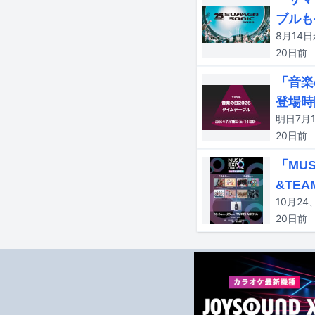
ブルも
20日
前
「音楽
登場時
20日
前
「MUS
&TEA
20日
前