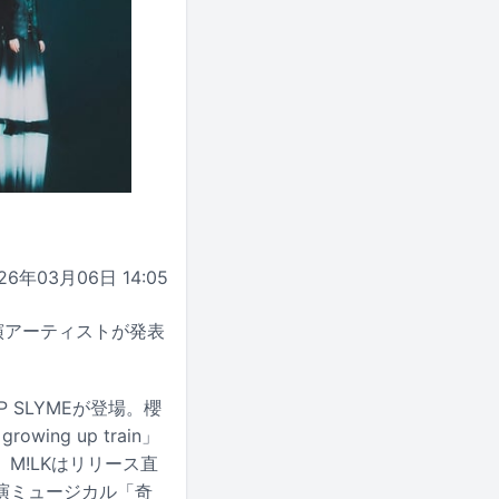
26年03月06日 14:05
演アーティストが発表
IP SLYMEが登場。櫻
ng up train」
、M!LKはリリース直
演ミュージカル「奇