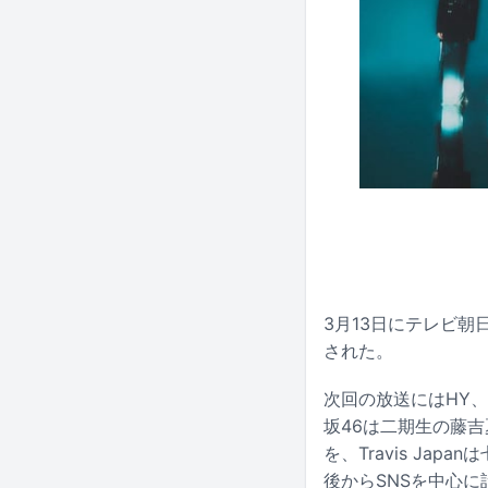
3月13日にテレビ
された。
次回の放送にはHY、櫻坂
坂46は二期生の藤吉夏
を、Travis Ja
後からSNSを中心