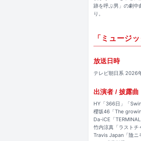
跡を呼ぶ男」の劇中
り。
「ミュージッ
放送日時
テレビ朝日系 2026年
出演者 / 披露曲
HY「366日」「Swing
櫻坂46「The growing
Da-iCE「TERMINA
竹内涼真「ラストチ
Travis Japan「