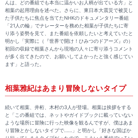
んは、どの番組でも本当に温かいお人柄が出ている方」と
相葉の起用理由を述べた。さらに、東日本大震災で被災し
た子供たちに焦点を当てたNHKのドキュメンタリー番組
「21人の輪」でナレーターを務めた相葉が子供たちに寄
り添う姿勢を見て、また番組を依頼したいと考えていたと
明かし「実際に（『世界で開け！ひみつのドアーズ』の）
初回の収録で相葉さんから現地の人々に寄り添うコメント
が多く出てきたので、お願いしてよかったと強く感じてい
ます」と語った。
相葉雅紀はあまり冒険しないタイプ
続いて相葉、井桁、木村の3人が登場。相葉は挨拶をする
と「この番組では、ネットやガイドブックに載っていない
ような場所に冒険に行った映像を観るんですが、僕はあま
り冒険とかしないタイプで……」と明かし「好きな国ばか
り行ってしまうタイプだったので、こういう番組でいろい