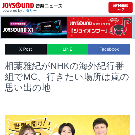
powered by
ナタリー
X Post
LINE
Facebook
相葉雅紀がNHKの海外紀行番
組でMC、行きたい場所は嵐の
思い出の地