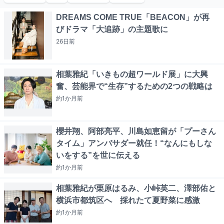
DREAMS COME TRUE「BEACON」が再
びドラマ「大追跡」の主題歌に
26日
前
相葉雅紀「いきもの超ワールド展」に大興
奮、芸能界で“生存”するための2つの戦略は
約1か月
前
櫻井翔、阿部亮平、川島如恵留が「プーさん
タイム」アンバサダー就任！“なんにもしな
いをする”を世に伝える
約1か月
前
相葉雅紀が栗原はるみ、小峠英二、澤部佑と
横浜市都筑区へ 採れたて夏野菜に感激
約1か月
前