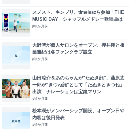
スノスト、キンプリ、timeleszら参加「THE
MUSIC DAY」シャッフルメドレー歌唱曲は
約1か月
前
大野智が個人サロンをオープン、櫻井翔と相
葉雅紀は各ファンクラブ設立
約1か月
前
山田涼介＆あのちゃんが“たぬき顔”、藤原丈
一郎が“きつね顔”として「たぬきときつね」
出演 ナレーションは宝鐘マリン
約1か月
前
松本潤がメンバーシップ開設、オープン日や
内容は後日発表
約1か月
前