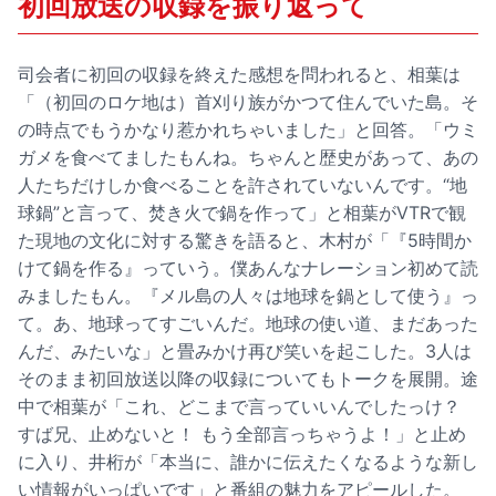
初回放送の収録を振り返って
司会者に初回の収録を終えた感想を問われると、相葉は
「（初回のロケ地は）首刈り族がかつて住んでいた島。そ
の時点でもうかなり惹かれちゃいました」と回答。「ウミ
ガメを食べてましたもんね。ちゃんと歴史があって、あの
人たちだけしか食べることを許されていないんです。“地
球鍋”と言って、焚き火で鍋を作って」と相葉がVTRで観
た現地の文化に対する驚きを語ると、木村が「『5時間か
けて鍋を作る』っていう。僕あんなナレーション初めて読
みましたもん。『メル島の人々は地球を鍋として使う』っ
て。あ、地球ってすごいんだ。地球の使い道、まだあった
んだ、みたいな」と畳みかけ再び笑いを起こした。3人は
そのまま初回放送以降の収録についてもトークを展開。途
中で相葉が「これ、どこまで言っていいんでしたっけ？
すば兄、止めないと！ もう全部言っちゃうよ！」と止め
に入り、井桁が「本当に、誰かに伝えたくなるような新し
い情報がいっぱいです」と番組の魅力をアピールした。