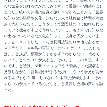
ろな世界を知れるのが楽しみです」と番組への期待をにじ
ませた。続いて井桁は自身が旅好きであることから「世界
の知らない場所や文化、知らない人と触れ合う時間が刺激
的で大好きなので、こうやって毎週番組の中で触れられる
っていう機会がすごくうれしいですし、もうすでに知らな
い土地のいろいろな文化を知って、視野が広がっていま
す」とコメントした。木村は初回放送のロケ地であるオー
ストラリア・メル島の言語で「デベ キケン！（こんにち
は）」と挨拶。相葉からすかさず「わからない！ わから
ない！」とツッコミが入るも、そのまま「この番組、すご
いです」と続け、NHKのスタッフや大勢集まった記者を
見渡しながら「新番組が始まるたびにこういう会見が開か
れるんですか？ 毎回じゃない？ 本気度が伺えます。それ
くらい力が入っているんだなと」と発言し会場の笑いを誘
った。