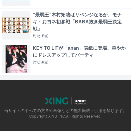
“最弱王”木村拓哉はリベンジなるか、モナ
キ・おヨネ初参戦「BABA抜き最弱王決定
戦」
約1か月
前
KEY TO LITが「anan」表紙に登場、華やか
にドレスアップしてパーティ
約1か月
前
当サイトのすべての文章や画像などの無断転載・引用を禁じます。
Copyright XING INC.All Rights Reserved.