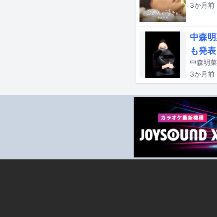
3か月
前
中森明
も発表
中森明菜
3か月
前