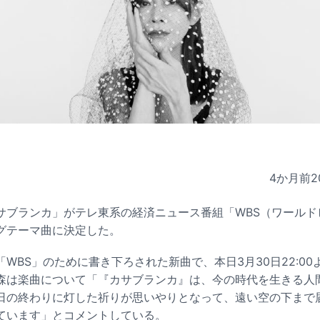
4か月前
2
サブランカ」がテレ東系の経済ニュース番組「WBS（ワールド
グテーマ曲に決定した。
WBS」のために書き下ろされた新曲で、本日3月30日22:0
森は楽曲について「『カサブランカ』は、今の時代を生きる人
日の終わりに灯した祈りが思いやりとなって、遠い空の下まで
ています」とコメントしている。