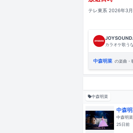
テレ東系 2026年3月
JOYSOUND
カラオケ歌うな
中森明菜
の楽曲・
中森明菜
中森明
25日
前