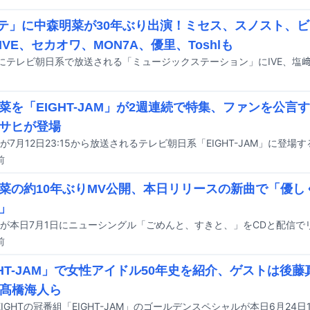
テ」に中森明菜が30年ぶり出演！ミセス、スノスト、ビ
IVE、セカオワ、MON7A、優里、Toshlも
菜を「EIGHT-JAM」が2週連続で特集、ファンを公言
サヒが登場
が7月12日23:15から放送されるテレビ朝日系「EIGHT-JAM」に登場す
前
菜の約10年ぶりMV公開、本日リリースの新曲で「優し
」
前
GHT-JAM」で女性アイドル50年史を紹介、ゲストは後藤真
ce髙橋海人ら