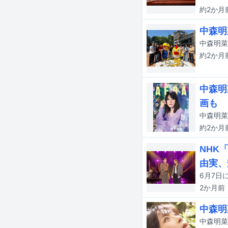
約2か月
中森明菜
約2か月
中森明
画も
中森明菜
約2か月
NHK
由実、
2か月
前
中森明
中森明菜