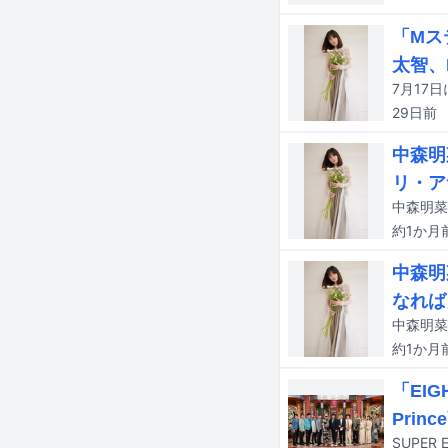
「Mス
太智、
29日
前
中森明
リ・ア
中森明菜
約1か月
中森明
なれば
約1か月
「EI
Prin