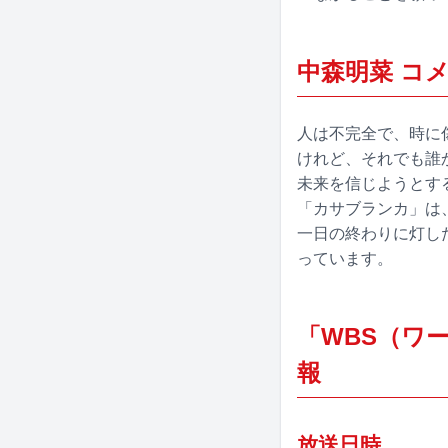
中森明菜 コ
人は不完全で、時に
けれど、それでも誰
未来を信じようとす
「カサブランカ」は
一日の終わりに灯し
っています。
「WBS（ワ
報
放送日時