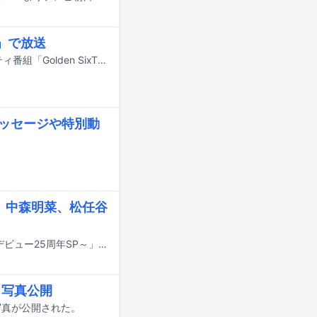
S」で放送
中森明菜が6月28日21:00より日本テレビ系で放送されるSixTONESの冠バラエティ番組「Golden SixTONES」にゲスト出演する。
メッセージや特別動
披露 中森明菜、松任谷
6月7日にNHK BS / BSプレミアム4Kで「The Covers CHEMISTRY×歌姫名曲～デビュー25周年SP～」が放送される。
ト写真公開
写真が公開された。