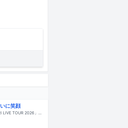
いに笑顔
中森明菜が61歳の誕生日を迎えた7月13日に、ライブツアー「AKINA NAKAMORI LIVE TOUR 2026」の東京・東京国際フォーラム ホールA公演2DAYSの初日を開催。全24曲を5パターンの衣装で届けた、大きな盛り上がりを見せた。