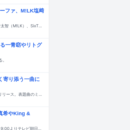
ーファ、M!LK塩﨑
7月17日にテレビ朝日系で放送される「ミュージックステーション」にIVE、塩﨑太智（M!LK）、SixTONES、Snow Man、SEKAI NO OWARI、Toshl、中森明菜、BE:FIRST、Mrs. GREEN APPLE、MON7A、優里が出演する。
する一青窈やリトグ
る。
く寄り添う一曲に
中森明菜が本日7月1日にニューシングル「ごめんと、すきと、」をCDと配信でリリース。表題曲のミュージックビデオがYouTubeで公開された。
希やKing &
SUPER EIGHTの冠番組「EIGHT-JAM」のゴールデンスペシャルが本日6月24日19:00よりテレビ朝日系で放送される。