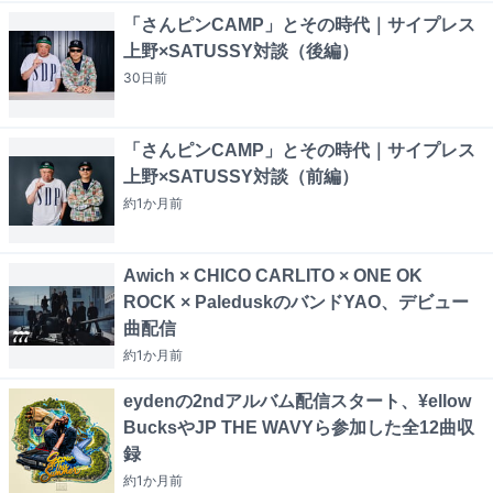
「さんピンCAMP」とその時代｜サイプレス
上野×SATUSSY対談（後編）
30日
前
「さんピンCAMP」とその時代｜サイプレス
上野×SATUSSY対談（前編）
約1か月
前
Awich × CHICO CARLITO × ONE OK
ROCK × PaleduskのバンドYAO、デビュー
曲配信
約1か月
前
eydenの2ndアルバム配信スタート、¥ellow
BucksやJP THE WAVYら参加した全12曲収
録
約1か月
前