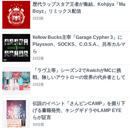
歴代ラップスタア王者が集結、Kohjiya「Ma
Boyz」リミックス配信
22日
前
¥ellow Bucks主宰「Garage Cypher 3」に
Playsson、SOCKS、C.O.S.A.、呂布カルマ
ら
23日
前
「ラヴ上等」シーズン2でAwichがMCに挑
戦、険しいアウトローの世界の代弁者として
23日
前
伝説のイベント「さんピンCAMP」を掘り下
げる書籍発売、キングギドラやLAMP EYE
らが証言
30日
前