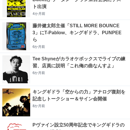
ト出演
4か月
前
藤井健太郎主催「STILL MORE BOUNCE
3」にT-Pablow、キングギドラ、PUNPEE
ら
6か月
前
Tee Shyneがカラオケボックスでライブの練
習、店員に説明「これ俺の曲なんすよ」
6か月
前
キングギドラ「空からの力」アナログ復刻を
記念しトークショー＆サイン会開催
8か月
前
Pヴァイン設立50周年記念でキングギドラの