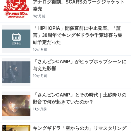
アナログ復刻、SCARSのワークジャケット
発売
8か月
前
「HIPHOPIA」開催直前に中止発表、「証
言」30周年でキングギドラや千葉雄喜ら集
結予定だった
10か月
前
「さんピンCAMP」がヒップホップシーンに
与えた影響
10か月
前
「さんピンCAMP」とその時代｜土砂降りの
野音で何が起きていたのか？
11か月
前
キングギドラ「空からの力」リマスタリング