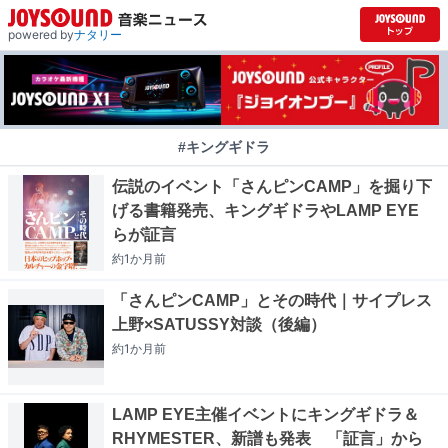
powered by
ナタリー
#キングギドラ
伝説のイベント「さんピンCAMP」を掘り下
げる書籍発売、キングギドラやLAMP EYE
らが証言
約1か月
前
「さんピンCAMP」とその時代｜サイプレス
上野×SATUSSY対談（後編）
約1か月
前
LAMP EYE主催イベントにキングギドラ＆
RHYMESTER、新譜も発表 「証言」から