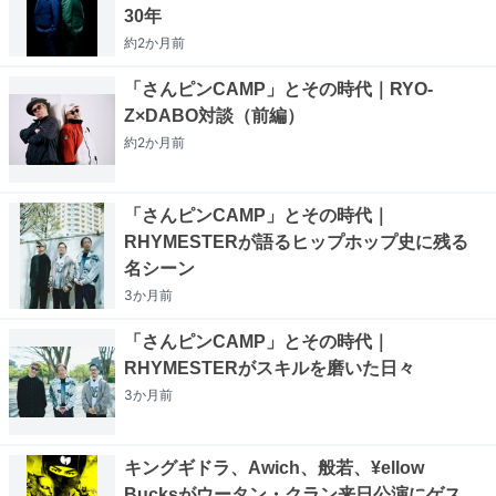
30年
約2か月
前
「さんピンCAMP」とその時代｜RYO-
Z×DABO対談（前編）
約2か月
前
「さんピンCAMP」とその時代｜
RHYMESTERが語るヒップホップ史に残る
名シーン
3か月
前
「さんピンCAMP」とその時代｜
RHYMESTERがスキルを磨いた日々
3か月
前
キングギドラ、Awich、般若、¥ellow
Bucksがウータン・クラン来日公演にゲス