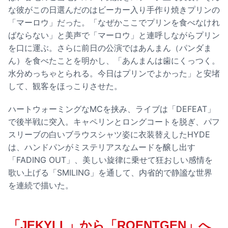
な彼がこの日選んだのはビーカー入り手作り焼きプリンの
「マーロウ」だった。「なぜかここでプリンを食べなけれ
ばならない」と美声で「マーロウ」と連呼しながらプリン
を口に運ぶ。さらに前日の公演ではあんまん（パンダま
ん）を食べたことを明かし、「あんまんは歯にくっつく。
水分めっちゃとられる。今日はプリンでよかった」と安堵
して、観客をほっこりさせた。
ハートウォーミングなMCを挟み、ライブは「DEFEAT」
で後半戦に突入。キャペリンとロングコートを脱ぎ、パフ
スリーブの白いブラウスシャツ姿に衣装替えしたHYDE
は、ハンドパンがミステリアスなムードを醸し出す
「FADING OUT」、美しい旋律に乗せて狂おしい感情を
歌い上げる「SMILING」を通して、内省的で静謐な世界
を連続で描いた。
「JEKYLL」から「ROENTGEN」へ