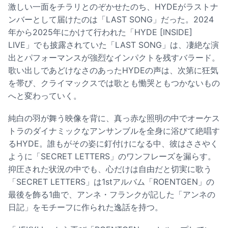
激しい一面をチラリとのぞかせたのち、HYDEがラストナ
ンバーとして届けたのは「LAST SONG」だった。2024
年から2025年にかけて行われた「HYDE [INSIDE]
LIVE」でも披露されていた「LAST SONG」は、凄絶な演
出とパフォーマンスが強烈なインパクトを残すバラード。
歌い出しであどけなさのあったHYDEの声は、次第に狂気
を帯び、クライマックスでは歌とも慟哭ともつかないもの
へと変わっていく。
純白の羽が舞う映像を背に、真っ赤な照明の中でオーケス
トラのダイナミックなアンサンブルを全身に浴びて絶唱す
るHYDE。誰もがその姿に釘付けになる中、彼はささやく
ように「SECRET LETTERS」のワンフレーズを漏らす。
抑圧された状況の中でも、心だけは自由だと切実に歌う
「SECRET LETTERS」は1stアルバム「ROENTGEN」の
最後を飾る1曲で、アンネ・フランクが記した「アンネの
日記」をモチーフに作られた逸話を持つ。