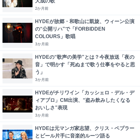
大成の歌
2か月
前
HYDEが故郷・和歌山に凱旋、ウィーン公演
の“公開リハ”で「FORBIDDEN
COLOURS」歌唱
3か月
前
HYDEの“歌声の美学”とは？今夜放送「夜の
音」で明かす「死ぬまで歌う仕事をやると思
う」
3か月
前
HYDEがチリワイン「カッシェロ・デル・デ
ィアブロ」CM出演、“盗み飲みしたくなる
おいしさ”表現
3か月
前
HYDEは元マンガ家志望、クリス・ペプラー
とビール片手に音楽的ルーツ語る