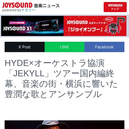
powered by
ナタリー
X Post
LINE
Facebook
HYDE×オーケストラ協演
「JEKYLL」ツアー国内編終
幕、音楽の街・横浜に響いた
豊潤な歌とアンサンブル