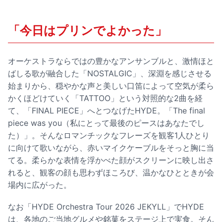
「今日はプリンでよかった」
オーケストラならではの豊かなアンサンブルと、激情ほと
ばしる歌が融合した「NOSTALGIC」、深淵を感じさせる
始まりから、穏やかな声と美しい口笛によって空気が柔ら
かくほどけていく「TATTOO」という対照的な2曲を経
て、「FINAL PIECE」へとつなげたHYDE。「The final
piece was you（私にとって最後のピースはあなたでし
た）」。そんなロマンチックなフレーズを観客1人ひとり
に向けて歌いながら、赤いマイクケーブルをそっと胸に当
てる。柔らかな表情を浮かべた顔がスクリーンに映し出さ
れると、観客の顔も思わずほころび、温かなひとときが会
場内に広がった。
なお「HYDE Orchestra Tour 2026 JEKYLL」でHYDE
は、各地のご当地グルメや銘菓をステージ上で実食。そん