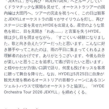
「JEKYLL」から再び「ROENTGEN」へとループしてい
くドラマチックな展開を見せて、オーケストラツアーの国
内編は大団円へ。ツアーの完走を祝うべく、この日は観客
とJEKYLLオーケストラの面々がサイリウムを灯し、再び
ステージに姿を見せたHYDEを出迎える。星空のような景
色を前に、目を見開き「わあ……」と言葉を失うHYDE。
彼は少し目を潤ませながら、「すごくいい経験になりまし
た。歌と向き合えたツアーだったと思います。こんなに好
き勝手やってこれたのは、雨の平日に集まってくれるよき
理解者のおかげです。ありがとうございます。今後も自分
が楽しいと思うことを追求して逃げ切りたいと思います」
と穏やかだが力強い口調で語り、何度も投げキッスを客席
に贈って舞台を降りた。なお、HYDEは5月25日に自身が
観光大使を務めるオーストリアの首都ウィーンにあるコン
ツェルトハウスで現地のオーケストラと協演し、「HYDE
Orchestra Tour 2026 JEKYLL」を締めくくる。