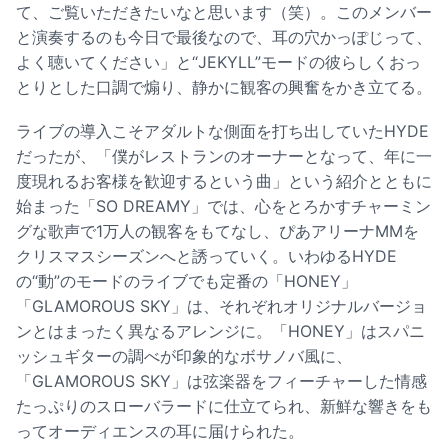
て、ご覧いただきたいなと思います（笑）。このメンバー
と演奏するのも今日で最後なので、耳の穴かっぽじって、
よく聴いてください」と“JEKYLL”モードの彼らしくおっ
とりとした口調で煽り、静かに観客の興奮をかき立てる。
ライブの導入こそアダルトな側面を打ち出していたHYDE
だったが、「僕がレストランのオーナーとなって、年に一
度現れるお客様を歓迎するという曲」という紹介とともに
始まった「SO DREAMY」では、心をとろかすチャーミン
グな歌声で1万人の観客をもてなし、ぴあアリーナMMを
クリスマスシーズンへと誘っていく。いわゆるHYDE
の“動”のモードのライブでも定番の「HONEY」
「GLAMOROUS SKY」は、それぞれオリジナルバージョ
ンとはまったく異なるアレンジに。「HONEY」はスパニ
ッシュギターの調べが印象的なボサノバ風に、
「GLAMOROUS SKY」は弦楽器をフィーチャーした情感
たっぷりのスローバラードに仕立てられ、新鮮な響きをも
ってオーディエンスの耳に届けられた。