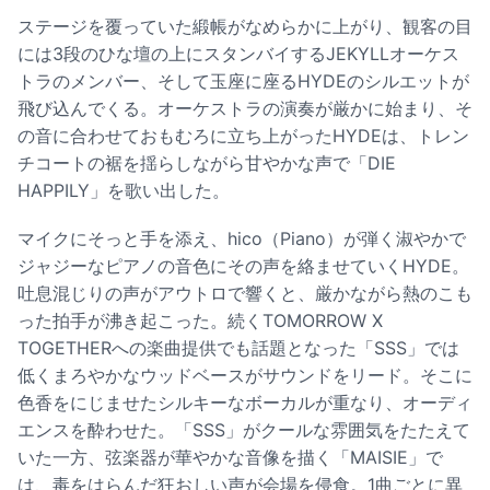
ステージを覆っていた緞帳がなめらかに上がり、観客の目
には3段のひな壇の上にスタンバイするJEKYLLオーケス
トラのメンバー、そして玉座に座るHYDEのシルエットが
飛び込んでくる。オーケストラの演奏が厳かに始まり、そ
の音に合わせておもむろに立ち上がったHYDEは、トレン
チコートの裾を揺らしながら甘やかな声で「DIE
HAPPILY」を歌い出した。
マイクにそっと手を添え、hico（Piano）が弾く淑やかで
ジャジーなピアノの音色にその声を絡ませていくHYDE。
吐息混じりの声がアウトロで響くと、厳かながら熱のこも
った拍手が沸き起こった。続くTOMORROW X
TOGETHERへの楽曲提供でも話題となった「SSS」では
低くまろやかなウッドベースがサウンドをリード。そこに
色香をにじませたシルキーなボーカルが重なり、オーディ
エンスを酔わせた。「SSS」がクールな雰囲気をたたえて
いた一方、弦楽器が華やかな音像を描く「MAISIE」で
は、毒をはらんだ狂おしい声が会場を侵食。1曲ごとに異