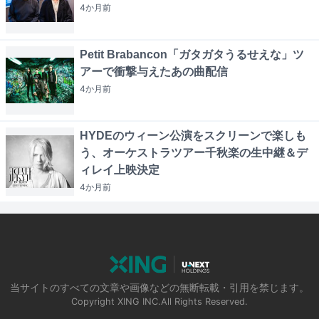
4か月
前
Petit Brabancon「ガタガタうるせえな」ツ
アーで衝撃与えたあの曲配信
4か月
前
HYDEのウィーン公演をスクリーンで楽しも
う、オーケストラツアー千秋楽の生中継＆デ
ィレイ上映決定
4か月
前
当サイトのすべての文章や画像などの無断転載・引用を禁じます。
Copyright XING INC.All Rights Reserved.