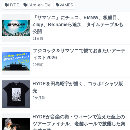
HYDE
L'Arc-en-Ciel
VAMPS
「サマソニ」にチェコ、EMNW、板歯目、
Zilqy、Re:nameら追加 タイムテーブルも
公開
21日
前
フジロック＆サマソニで観ておきたいアーテ
ィスト2026
29日
前
HYDEを田島昭宇が描く、コラボTシャツ販
売
2か月
前
HYDEが音楽の街・ウィーンで迎えた至上の
ツアーファイナル、老舗ホールで披露した集