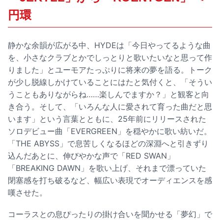
円環
静かな余韻が広がる中、HYDEは「今日やってるような曲
を、小さなクラブとかでしっとりと歌いたいなと思って作
りました」とユーモアたっぷりに将来の夢を語る。トーク
が少し脱線しかけていることにはたと気付くと、「そうい
うこともありながらね……楽しんでますか？」と観客と向
き合う。そして、「いろんな人に愛されて育った曲だと思
います」という言葉とともに、25年前にリリースされた
ソロデビュー曲「EVERGREEN」を穏やかに歌い紡いだ。
「THE ABYSS」で息苦しくなるほどの深淵へと引きずり
込んだあとに、伸びやかな声で「RED SWAN」
「BREAKING DAWN」を歌い上げ、それまで漂っていた
閉塞感を打ち破るなど、幅広い表現でオーディエンスを感
嘆させた。
コーラスとの息ぴったりの掛け合いを聞かせる「夢幻」で