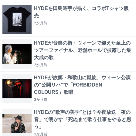
HYDEを田島昭宇が描く、コラボTシャツ販
売
2か月
前
HYDEが音楽の街・ウィーンで迎えた至上の
ツアーファイナル、老舗ホールで披露した集
大成の歌
2か月
前
HYDEが故郷・和歌山に凱旋、ウィーン公演
の“公開リハ”で「FORBIDDEN
COLOURS」歌唱
3か月
前
HYDEの“歌声の美学”とは？今夜放送「夜の
音」で明かす「死ぬまで歌う仕事をやると思
う」
3か月
前