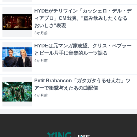
HYDEがチリワイン「カッシェロ・デル・デ
ィアブロ」CM出演、“盗み飲みしたくなる
おいしさ”表現
3か月
前
HYDEは元マンガ家志望、クリス・ペプラー
とビール片手に音楽的ルーツ語る
4か月
前
Petit Brabancon「ガタガタうるせえな」ツ
アーで衝撃与えたあの曲配信
4か月
前