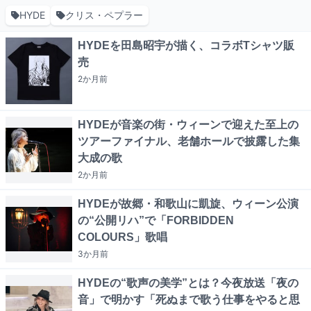
HYDE
クリス・ペプラー
HYDEを田島昭宇が描く、コラボTシャツ販
売
2か月
前
HYDEが音楽の街・ウィーンで迎えた至上の
ツアーファイナル、老舗ホールで披露した集
大成の歌
2か月
前
HYDEが故郷・和歌山に凱旋、ウィーン公演
の“公開リハ”で「FORBIDDEN
COLOURS」歌唱
3か月
前
HYDEの“歌声の美学”とは？今夜放送「夜の
音」で明かす「死ぬまで歌う仕事をやると思