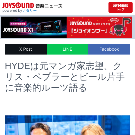
powered by
ナタリー
X Post
LINE
Facebook
HYDEは元マンガ家志望、ク
リス・ペプラーとビール片手
に音楽的ルーツ語る