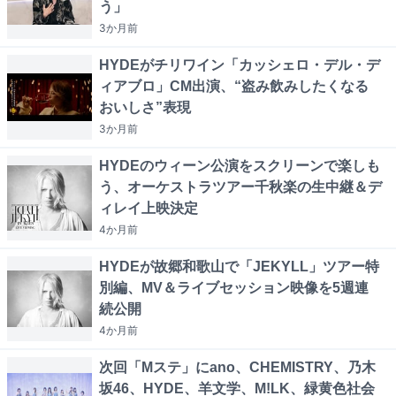
う」
3か月
前
HYDEがチリワイン「カッシェロ・デル・デ
ィアブロ」CM出演、“盗み飲みしたくなる
おいしさ”表現
3か月
前
HYDEのウィーン公演をスクリーンで楽しも
う、オーケストラツアー千秋楽の生中継＆デ
ィレイ上映決定
4か月
前
HYDEが故郷和歌山で「JEKYLL」ツアー特
別編、MV＆ライブセッション映像を5週連
続公開
4か月
前
次回「Mステ」にano、CHEMISTRY、乃木
坂46、HYDE、羊文学、M!LK、緑黄色社会