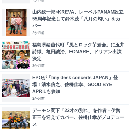
山内総一郎×KREVA、レーベルPANAM設立
55周年記念して鈴木茂「八月の匂い」をカ
バー
2か月
前
福島県猪苗代町「風とロック芋煮会」に玉井
詩織、亀田誠治、FOMARE、ドリアン出演
決定
2か月
前
EPOが「tiny desk concerts JAPAN」登
場！清水信之、佐橋佳幸、GOOD BYE
APRILも参加
2か月
前
デーモン閣下「22才の別れ」を作者・伊勢
正三を迎えてカバー、佐橋佳幸がプロデュー
ス