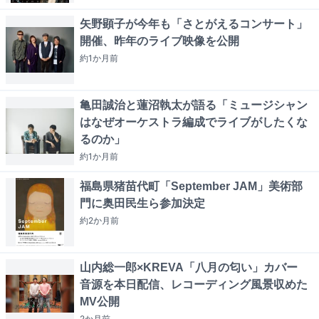
矢野顕子が今年も「さとがえるコンサート」
開催、昨年のライブ映像を公開
約1か月
前
亀田誠治と蓮沼執太が語る「ミュージシャン
はなぜオーケストラ編成でライブがしたくな
るのか」
約1か月
前
福島県猪苗代町「September JAM」美術部
門に奥田民生ら参加決定
約2か月
前
山内総一郎×KREVA「八月の匂い」カバー
音源を本日配信、レコーディング風景収めた
MV公開
2か月
前