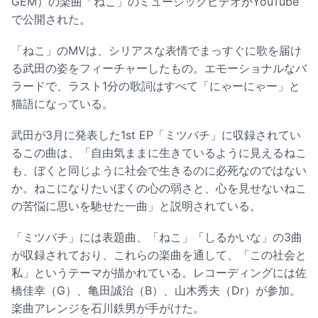
GEM）の楽曲「ねこ」のミュージックビデオがYouTube
で公開された。
「ねこ」のMVは、シリアスな表情でまっすぐに歌を届け
る武田の姿をフィーチャーしたもの。エモーショナルなバ
ラードで、ラスト1分の歌詞はすべて「にゃーにゃー」と
猫語になっている。
武田が3月に発表した1st EP「ミツバチ」に収録されてい
るこの曲は、「自由気ままに生きているように見えるねこ
も、ぼくと同じように社会で生きるのに必死なのではない
か。ねこになりたいぼくの心の弱さと、心を見せないねこ
の苦悩に思いを馳せた一曲」と説明されている。
「ミツバチ」には表題曲、「ねこ」「しるかいな」の3曲
が収録されており、これらの楽曲を通して、「この社会と
私」というテーマが描かれている。レコーディングには佐
橋佳幸（G）、亀田誠治（B）、山木秀夫（Dr）が参加。
楽曲アレンジを石川鉄男が手がけた。