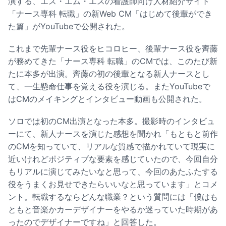
演する、エス・エム・エスの看護師向け人材紹介サイト
「ナース専科 転職」の新Web CM「はじめて後輩ができ
た篇」がYouTubeで公開された。
これまで先輩ナース役をヒコロヒー、後輩ナース役を齊藤
が務めてきた「ナース専科 転職」のCMでは、このたび新
たに本多が出演。齊藤の初の後輩となる新人ナースとし
て、一生懸命仕事を覚える役を演じる。またYouTubeで
はCMのメイキングとインタビュー動画も公開された。
ソロでは初のCM出演となった本多。撮影時のインタビュ
ーにて、新人ナースを演じた感想を聞かれ「もともと前作
のCMを知っていて、リアルな質感で描かれていて現実に
近いけれどポジティブな要素を感じていたので、今回自分
もリアルに演じてみたいなと思って、今回のあたふたする
役をうまくお見せできたらいいなと思っています」とコメ
ント。転職するならどんな職業？という質問には「僕はも
ともと音楽かカーデザイナーをやるか迷っていた時期があ
ったのでデザイナーですね」と回答した。