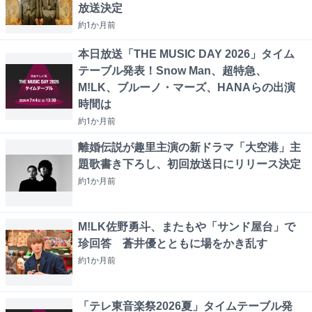
放送決定
約1か月
前
本日放送「THE MUSIC DAY 2026」タイム
テーブル発表！Snow Man、超特急、
M!LK、ブルーノ・マーズ、HANAらの出演
時間は
約1か月
前
離婚伝説が趣里主演の新ドラマ「大空港」主
題歌書き下ろし、初回放送日にリリース決定
約1か月
前
M!LK佐野勇斗、またもや「サンド屋台」で
珍回答 蒼井優とともに場をかき乱す
約1か月
前
「テレ東音楽祭2026夏」タイムテーブル発