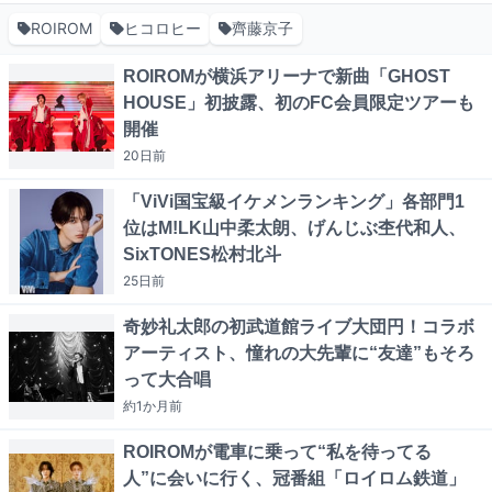
ROIROM
ヒコロヒー
齊藤京子
ROIROMが横浜アリーナで新曲「GHOST
HOUSE」初披露、初のFC会員限定ツアーも
開催
20日
前
「ViVi国宝級イケメンランキング」各部門1
位はM!LK山中柔太朗、げんじぶ杢代和人、
SixTONES松村北斗
25日
前
奇妙礼太郎の初武道館ライブ大団円！コラボ
アーティスト、憧れの大先輩に“友達”もそろ
って大合唱
約1か月
前
ROIROMが電車に乗って“私を待ってる
人”に会いに行く、冠番組「ロイロム鉄道」