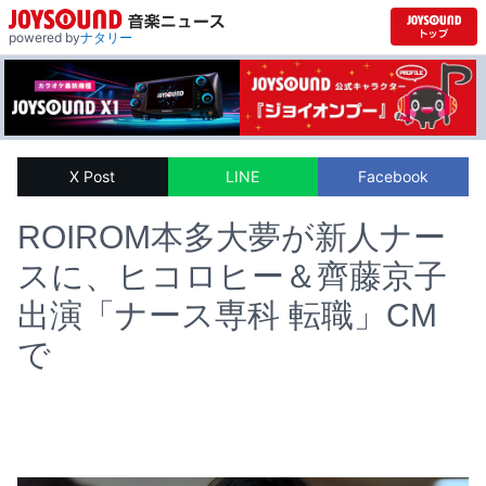
powered by
ナタリー
X Post
LINE
Facebook
ROIROM本多大夢が新人ナー
スに、ヒコロヒー＆齊藤京子
出演「ナース専科 転職」CM
で