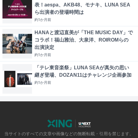
表！aespa、AKB48、モナキ、LUNA SEA
ら出演者の登場時間は
約1か月
前
HANAと渡辺直美が「THE MUSIC DAY」で
コラボ！福山雅治、大泉洋、ROIROMらの
出演決定
約1か月
前
「テレ東音楽祭」LUNA SEAが真矢の思い
継ぎ登場、DOZAN11はチャレンジ企画参加
約1か月
前
当サイトのすべての文章や画像などの無断転載・引用を禁じます。